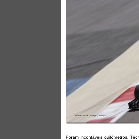
Foram incontáveis quilômetros. Técn