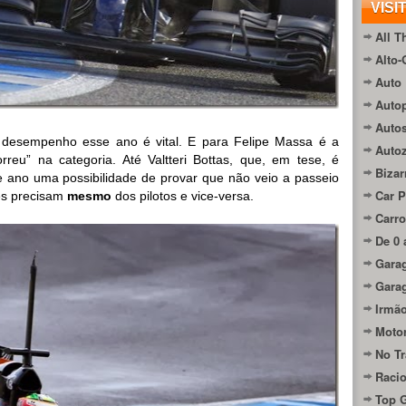
VISI
All T
Alto-
Auto 
Autop
Auto
m desempenho esse ano é vital. E para Felipe Massa é a
Auto
eu” na categoria. Até Valtteri Bottas, que, em tese, é
Bizar
 ano uma possibilidade de provar que não veio a passeio
Car P
mes precisam
mesmo
dos pilotos e vice-versa.
Carro
De 0 
Gara
Gara
Irmão
Moto
No Tr
Raci
Top 