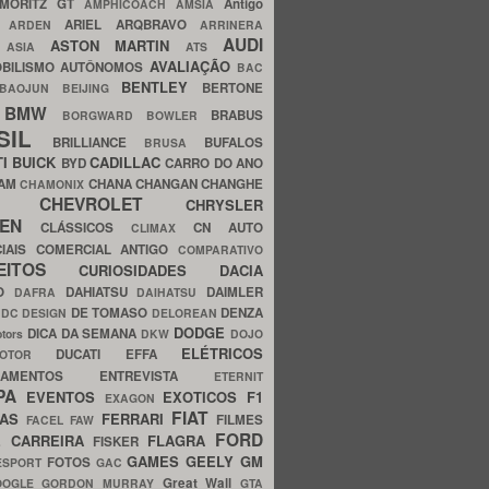
MORITZ GT
Antigo
AMPHICOACH
AMSIA
ARIEL
ARQBRAVO
A
ARDEN
ARRINERA
AUDI
ASTON MARTIN
O
ASIA
ATS
AVALIAÇÃO
BILISMO
AUTÔNOMOS
BAC
BENTLEY
BERTONE
BAOJUN
BEIJING
BMW
BRABUS
A
BORGWARD
BOWLER
SIL
BRILLIANCE
BUFALOS
BRUSA
TI
BUICK
CADILLAC
BYD
CARRO DO ANO
HAM
CHANA
CHANGAN
CHANGHE
CHAMONIX
CHEVROLET
ERY
CHRYSLER
ROEN
CLÁSSICOS
CN AUTO
CLIMAX
CIAIS
COMERCIAL ANTIGO
COMPARATIVO
CEITOS
CURIOSIDADES
DACIA
OO
DAHIATSU
DAIMLER
DAFRA
DAIHATSU
N
DE TOMASO
DENZA
DC DESIGN
DELOREAN
DODGE
DICA DA SEMANA
otors
DKW
DOJO
ELÉTRICOS
DUCATI
EFFA
MOTOR
ACAMENTOS
ENTREVISTA
ETERNIT
PA
EVENTOS
EXOTICOS
F1
EXAGON
FIAT
CAS
FERRARI
FILMES
FACEL
FAW
FORD
E CARREIRA
FLAGRA
FISKER
GAMES
GEELY
GM
FOTOS
ESPORT
GAC
Great Wall
OOGLE
GORDON MURRAY
GTA