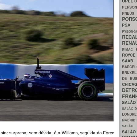
OPEL
O
PERSON
PNEU
POR
PS
PYEON
RECA
RENA
RIMAC
ROYC
SAA
BARCE
BRUXE
DE BU
CHIC
DETR
FRA
SALÃO
SALÃO D
LONDR
MADRID
SALÃO
SALÃO
aior surpresa, sem dúvida, é a Williams, seguida da Force