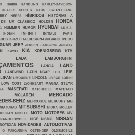
ERT
Haima
HANDLING
HARLEY-DAVIDSON
I
HEALEY SPORTS CARS SWITZERLAND
HÍBRIDOS
SSEY
HISTÓRIAS A
HERPA
HONDA
 DE UM CLÁSSICO
HOLDEN
HYUNDAI
HUMMER
HUMOR
NG
I.D.E.A.
INFINITI
IA
INDIAN
INITIALE PARIS
ADES
ISUZU
ITALDESIGN-GIUGIARO
IVECO
AGUAR
JEEP
JENSEN
JIANGLING
JONWAY
KIA
KOENIGSEGG
AKI
KTM
KAWEI
LADA
LAMBORGHINI
MHO
NÇAMENTOS
LAND
LANCIA
ER
LEIS
LANDWIND
LATIN NCAP
LCC
S
LIFAN
LINCOLN
LIMOUSINE
LIVROS
LOBINI
S
LOW COST
MAGNA STEYR
LYONHEART
MASERATI
DRA
MAYBACH
MATCHEDJE
MERCADO
ZDA
MCLAREN
EDES-BENZ
MERCOSUL
MERCURY
MG
MITSUBISHI
INIATURAS
MIURA
MOLLER
MOTO
MOTORES
MV
MORGAN
MOSLER
NISSAN
a
NICE
NISMO
NANOFLOWCELL
NOVIDADES AUTOMOTIVAS
NOTÍCIAS
C
O FUSQUINHA
OETTINGER
OLDSMOBILE