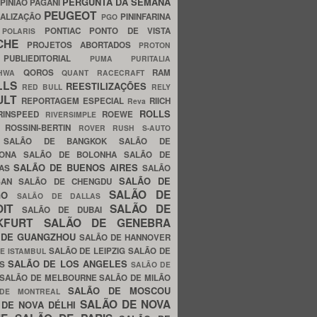
PERGUNTA DA SEMANA
PINIÃO
PAGANI
PEUGEOT
ALIZAÇÃO
PININFARINA
PGO
S
PONTIAC
PONTO DE VISTA
POLARIS
SCHE
PROJETOS ABORTADOS
PROTON
A
PUBLIEDITORIAL
PUMA
PURITALIA
QOROS
RAM
GHWA
QUANT
RACECRAFT
LLS
REESTILIZAÇÕES
RED BULL
RELY
ULT
REPORTAGEM ESPECIAL
RIICH
Reva
ROLLS
RINSPEED
ROEWE
RIVERSIMPLE
E
ROSSINI-BERTIN
ROVER
RUSH
S-AUTO
B
SALÃO DE BANGKOK
SALÃO DE
LONA
SALÃO DE BOLONHA
SALÃO DE
SALÃO DE BUENOS AIRES
LAS
SALÃO
SALÃO DE
SAN
SALÃO DE CHENGDU
SALÃO DE
AGO
SALÃO DE DALLAS
OIT
SALÃO DE
SALÃO DE DUBAI
NKFURT
SALÃO DE GENEBRA
 DE GUANGZHOU
SALÃO DE HANNOVER
SALÃO DE LEIPZIG
SALÃO DE
E ISTAMBUL
SALÃO DE LOS ANGELES
ES
SALÃO DE
SALÃO DE MELBOURNE
SALÃO DE MILÃO
SALÃO DE MOSCOU
 DE MONTREAL
SALÃO DE NOVA
 DE NOVA DÉLHI