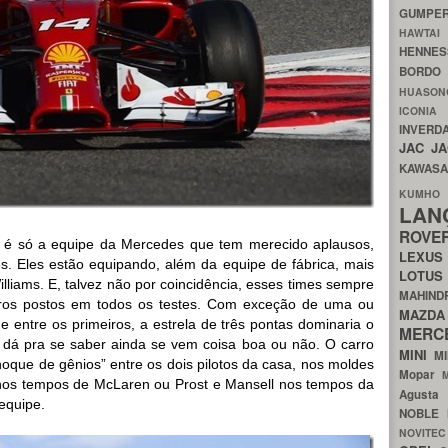
GUMP
HAWTA
HENNE
BORDO
HUASO
ICON
INVERD
JAC
J
KAWAS
KU
LA
ROV
o é só a equipe da Mercedes que tem merecido aplausos,
LEXU
 Eles estão equipando, além da equipe de fábrica, mais
LOTU
illiams. E, talvez não por coincidência, esses times sempre
MAHIN
iros postos em todos os testes. Com exceção de uma ou
MA
 e entre os primeiros, a estrela de três pontas dominaria o
MERC
ão dá pra se saber ainda se vem coisa boa ou não. O carro
MINI
M
que de gênios” entre os dois pilotos da casa, nos moldes
Mopar
nos tempos de McLaren ou Prost e Mansell nos tempos da
Agust
equipe.
NOBLE
NOVITE