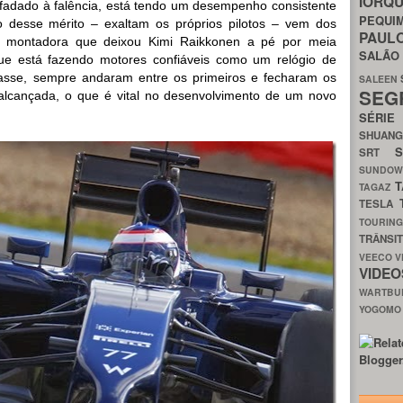
IORQ
 fadado à falência, está tendo um desempenho consistente
PEQU
 desse mérito – exaltam os próprios pilotos – vem dos
PAUL
a montadora que deixou Kimi Raikkonen a pé por meia
SALÃ
 está fazendo motores confiáveis como um relógio de
asse, sempre andaram entre os primeiros e fecharam os
SALEEN
SEG
alcançada, o que é vital no desenvolvimento de um novo
SÉRI
SHUAN
SRT
SUNDO
T
TAGAZ
TESLA
TOURIN
TRÂNSI
VEECO
V
VIDE
WARTB
YOGOM