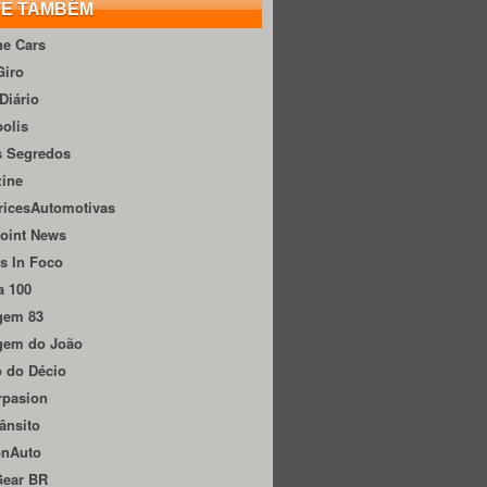
TE TAMBÉM
he Cars
Giro
Diário
olis
s Segredos
zine
ricesAutomotivas
oint News
s In Foco
a 100
gem 83
gem do João
 do Décio
rpasion
ânsito
onAuto
Gear BR