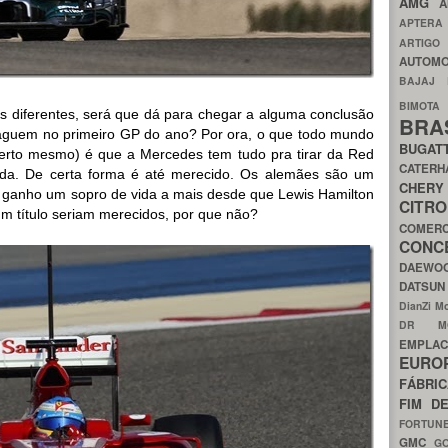
AMG
A
APTER
ARTIG
AUTOMO
BAJAJ
BIMOT
s diferentes, será que dá para chegar a alguma conclusão
BRA
aguem no primeiro GP do ano? Por ora, o que todo mundo
BUGAT
certo mesmo) é que a Mercedes tem tudo pra tirar da Red
CATER
rada. De certa forma é até merecido. Os alemães são um
CH
er ganho um sopro de vida a mais desde que Lewis Hamilton
CIT
um título seriam merecidos, por que não?
COMER
CON
DAEW
DATSU
DianZi M
DR 
EMPL
EURO
FÁBRI
FIM D
FORTUN
GMC
G