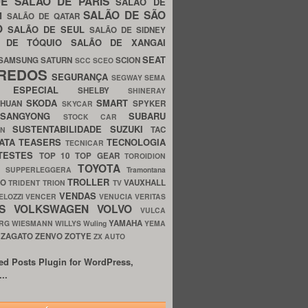
UE
SALÃO DE PARIS
SALÃO DE
SALÃO DE SÃO
IM
SALÃO DE QATAR
O
SALÃO DE SEUL
SALÃO DE SIDNEY
O DE TÓQUIO
SALÃO DE XANGAI
SEAT
SAMSUNG
SATURN
SCION
SCC
SCEO
REDOS
SEGURANÇA
SEGWAY
SEMA
E ESPECIAL
SHELBY
SHINERAY
SKODA
SMART
GHUAN
SPYKER
SKYCAR
SSANGYONG
SUBARU
STOCK CAR
SUSTENTABILIDADE
SUZUKI
TAC
WN
ATA
TEASERS
TECNOLOGIA
TECNICAR
TESTES
TOP 10
TOP GEAR
TOROIDION
TOYOTA
G SUPPERLEGGERA
Tramontana
TROLLER
TO
VAUXHALL
TRIDENT
TRION
TV
VENDAS
ELOZZI
VENCER
VENUCIA
VERITAS
OS
VOLKSWAGEN
VOLVO
VULCA
YAMAHA
URG
WIESMANN
WILLYS
Wuling
YEMA
ZAGATO
ZENVO
ZOTYE
O
ZX AUTO