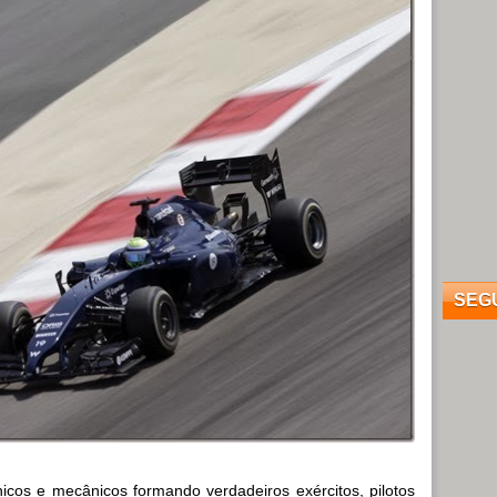
SEG
icos e mecânicos formando verdadeiros exércitos, pilotos