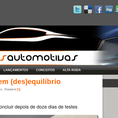
LANÇAMENTOS
CONCEITOS
ALTA RODA
em (des)equilíbrio
o , Posted in
F1
ncluir depois de doze dias de testes