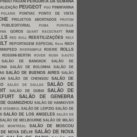
PERGUNTA DA SEMANA
PINIÃO
PAGANI
PEUGEOT
ALIZAÇÃO
PININFARINA
PGO
S
PONTIAC
PONTO DE VISTA
POLARIS
SCHE
PROJETOS ABORTADOS
PROTON
A
PUBLIEDITORIAL
PUMA
PURITALIA
QOROS
RAM
GHWA
QUANT
RACECRAFT
LLS
REESTILIZAÇÕES
RED BULL
RELY
ULT
REPORTAGEM ESPECIAL
RIICH
Reva
ROLLS
RINSPEED
ROEWE
RIVERSIMPLE
E
ROSSINI-BERTIN
ROVER
RUSH
S-AUTO
B
SALÃO DE BANGKOK
SALÃO DE
LONA
SALÃO DE BOLONHA
SALÃO DE
SALÃO DE BUENOS AIRES
LAS
SALÃO
SALÃO DE
SAN
SALÃO DE CHENGDU
SALÃO DE
AGO
SALÃO DE DALLAS
OIT
SALÃO DE
SALÃO DE DUBAI
NKFURT
SALÃO DE GENEBRA
 DE GUANGZHOU
SALÃO DE HANNOVER
SALÃO DE LEIPZIG
SALÃO DE
E ISTAMBUL
SALÃO DE LOS ANGELES
ES
SALÃO DE
SALÃO DE MELBOURNE
SALÃO DE MILÃO
SALÃO DE MOSCOU
 DE MONTREAL
SALÃO DE NOVA
 DE NOVA DÉLHI