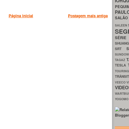
IORQ
PEQU
PAUL
Página inicial
Postagem mais antiga
SALÃ
SALEEN
SEG
SÉRI
SHUAN
SRT
SUNDO
T
TAGAZ
TESLA
TOURIN
TRÂNSI
VEECO
V
VIDE
WARTB
YOGOM