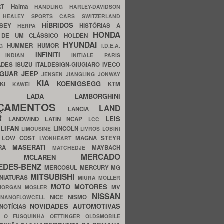
ERT
Haima
HANDLING
HARLEY-DAVIDSON
I
HEALEY SPORTS CARS SWITZERLAND
HÍBRIDOS
SSEY
HISTÓRIAS A
HERPA
HONDA
 DE UM CLÁSSICO
HOLDEN
HYUNDAI
HUMMER
HUMOR
NG
I.D.E.A.
INFINITI
IA
INDIAN
INITIALE PARIS
ADES
ISUZU
ITALDESIGN-GIUGIARO
IVECO
AGUAR
JEEP
JENSEN
JIANGLING
JONWAY
KIA
KOENIGSEGG
AKI
KTM
KAWEI
LADA
LAMBORGHINI
MHO
NÇAMENTOS
LAND
LANCIA
ER
LEIS
LANDWIND
LATIN NCAP
LCC
S
LIFAN
LINCOLN
LIMOUSINE
LIVROS
LOBINI
S
LOW COST
MAGNA STEYR
LYONHEART
MASERATI
DRA
MAYBACH
MATCHEDJE
MERCADO
ZDA
MCLAREN
EDES-BENZ
MERCOSUL
MERCURY
MG
MITSUBISHI
INIATURAS
MIURA
MOLLER
MOTO
MOTORES
MV
MORGAN
MOSLER
NISSAN
a
NICE
NISMO
NANOFLOWCELL
NOVIDADES AUTOMOTIVAS
NOTÍCIAS
C
O FUSQUINHA
OETTINGER
OLDSMOBILE