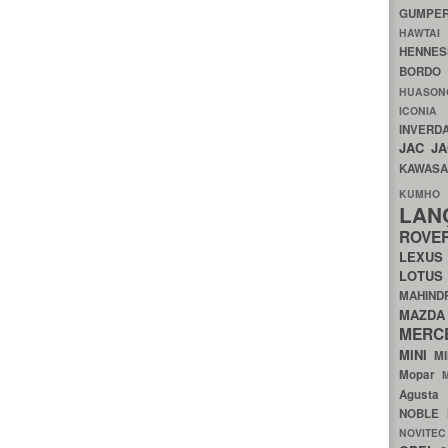
GUMP
HAWTA
HENNE
BORDO
HUASO
ICON
INVERD
JAC
J
KAWAS
KU
LA
ROV
LEXU
LOTU
MAHIN
MA
MERC
MINI
M
Mopar
Agust
NOBLE
NOVITE