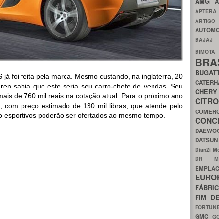
AMG
A
APTER
ARTIG
AUTOMO
BAJAJ
BIMOT
BRA
BUGAT
 já foi feita pela marca. Mesmo custando, na inglaterra, 20
CATER
aren sabia que este seria seu carro-chefe de vendas. Seu
CH
 mais de 760 mil reais na cotação atual. Para o próximo ano
CIT
, com preço estimado de 130 mil libras, que atende pelo
COMER
o esportivos poderão ser ofertados ao mesmo tempo.
CON
DAEW
DATSU
DianZi M
DR 
EMPL
EURO
FÁBRI
FIM D
FORTUN
GMC
G