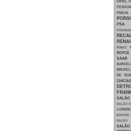
OPEL
O
PERSON
PNEU
POR
PS
PYEON
RECA
RENA
RIMAC
ROYC
SAA
BARCE
BRUXE
DE BU
CHIC
DETR
FRA
SALÃO
SALÃO D
LONDR
MADRID
SALÃO
SALÃO