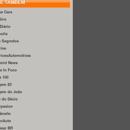
TE TAMBÉM
he Cars
Giro
Diário
olis
s Segredos
zine
ricesAutomotivas
oint News
s In Foco
a 100
gem 83
gem do João
 do Décio
rpasion
ânsito
onAuto
Gear BR