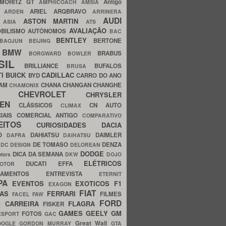
MORITZ GT
Antigo
AMPHICOACH
AMSIA
ARIEL
ARQBRAVO
A
ARDEN
ARRINERA
AUDI
ASTON MARTIN
O
ASIA
ATS
AVALIAÇÃO
BILISMO
AUTÔNOMOS
BAC
BENTLEY
BERTONE
BAOJUN
BEIJING
BMW
BRABUS
A
BORGWARD
BOWLER
SIL
BRILLIANCE
BUFALOS
BRUSA
TI
BUICK
CADILLAC
BYD
CARRO DO ANO
HAM
CHANA
CHANGAN
CHANGHE
CHAMONIX
CHEVROLET
ERY
CHRYSLER
ROEN
CLÁSSICOS
CN AUTO
CLIMAX
CIAIS
COMERCIAL ANTIGO
COMPARATIVO
CEITOS
CURIOSIDADES
DACIA
OO
DAHIATSU
DAIMLER
DAFRA
DAIHATSU
N
DE TOMASO
DENZA
DC DESIGN
DELOREAN
DODGE
DICA DA SEMANA
otors
DKW
DOJO
ELÉTRICOS
DUCATI
EFFA
MOTOR
ACAMENTOS
ENTREVISTA
ETERNIT
PA
EVENTOS
EXOTICOS
F1
EXAGON
FIAT
CAS
FERRARI
FILMES
FACEL
FAW
FORD
E CARREIRA
FLAGRA
FISKER
GAMES
GEELY
GM
FOTOS
ESPORT
GAC
Great Wall
OOGLE
GORDON MURRAY
GTA