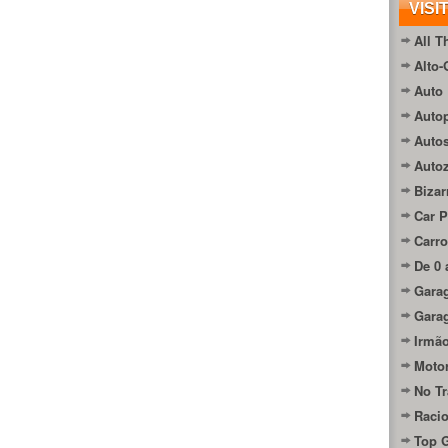
VISI
All T
Alto-
Auto 
Autop
Auto
Auto
Bizar
Car P
Carro
De 0 
Gara
Gara
Irmão
Moto
No Tr
Raci
Top 