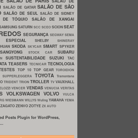
UE
SALÃO DE PARIS
SALÃO DE
SALÃO DE SÃO
IM
SALÃO DE QATAR
O
SALÃO DE SEUL
SALÃO DE SIDNEY
O DE TÓQUIO
SALÃO DE XANGAI
SEAT
SAMSUNG
SATURN
SCION
SCC
SCEO
REDOS
SEGURANÇA
SEGWAY
SEMA
E ESPECIAL
SHELBY
SHINERAY
SKODA
SMART
GHUAN
SPYKER
SKYCAR
SSANGYONG
SUBARU
STOCK CAR
SUSTENTABILIDADE
SUZUKI
TAC
WN
ATA
TEASERS
TECNOLOGIA
TECNICAR
TESTES
TOP 10
TOP GEAR
TOROIDION
TOYOTA
G SUPPERLEGGERA
Tramontana
TROLLER
TO
VAUXHALL
TRIDENT
TRION
TV
VENDAS
ELOZZI
VENCER
VENUCIA
VERITAS
OS
VOLKSWAGEN
VOLVO
VULCA
YAMAHA
URG
WIESMANN
WILLYS
Wuling
YEMA
ZAGATO
ZENVO
ZOTYE
O
ZX AUTO