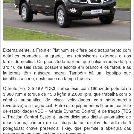
Externamente, a Frontier Platinum se difere pelo acabamento com
detalhes cromados na grade, nos retrovisores externos e nos
faróis de neblina. Os pneus todo terreno, que calçam rodas de liga
aro 16 de seis raios, possuem escrita em branco e os faróis e as
lanternas têm máscara negra. Também há um logotipo que
identifica a série, neste caso na tampa traseira.
O motor é o 2.5 16V YDK3, turbodiesel com 190 cv de potência a
3.600 rpm e torque de 45,8 kgfm a 2.000 rpm, que trabalha com o
câmbio automático de cinco velocidades com sobremarcha
(overdrive) e a tração 4x4. Entre os equipamentos figuram controle
de estabilidade (VDC – Vehicle Dynamic Control) e de tração (TCS
– Traction Control System); ar-condicionado digital automático de
duas zonas; câmera de ré integrada ao display do rádio de 5
polegadas; chave presencial I-key, que permite a abertura das
portas com um simples toque na maçaneta.