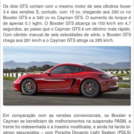
Os dois GTS contam com o mesmo motor de seis cilindros boxer
3.4 das versões S, contudo, com 15 cv, chegando aos 330 cv no
Boxster GTS e a 340 cv no Cayman GTS. O aumento do torque é
de apenas 0,1 kgfm. O Boxster GTS alcança os 100 km/h em 4,7
segundos, ao passo que o Cayman GTS é um décimo mais rápido.
Com câmbio manual de seis velocidades de série, o Boxster GTS
chega aos 281 km/h e o Cayman GTS atinge os 285 km/h.
Em comparação com as versões convencionais, os Boxster e
Cayman se beneficiam de melhoramentos na suspensão PASM, a
frente foi redesenhada e a traseira modificada, e ainda há faróis bi-
xénon escurecidos – com Porsche Dynamic Light System (PDLS)