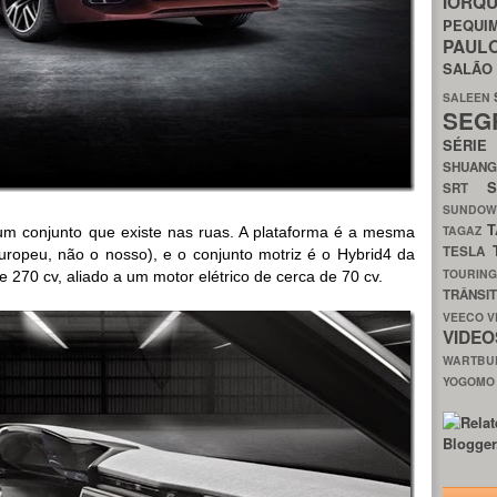
IORQ
PEQU
PAUL
SALÃ
SALEEN
SEG
SÉRI
SHUAN
SRT
SUNDO
T
TAGAZ
 um conjunto que existe nas ruas. A plataforma é a mesma
TESLA
ropeu, não o nosso), e o conjunto motriz é o Hybrid4 da
TOURIN
270 cv, aliado a um motor elétrico de cerca de 70 cv.
TRÂNSI
VEECO
V
VIDE
WARTB
YOGOM