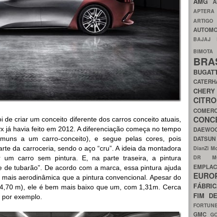
AMG
A
APTER
ARTIG
AUTOMO
BAJAJ
BIMOT
BRA
BUGAT
CATER
CH
CIT
COMER
CON
oi de criar um conceito diferente dos carros conceito atuais,
x já havia feito em 2012. A diferenciação começa no tempo
DAEW
muns a um carro-conceito), e segue pelas cores, pois
DATSU
rte da carroceria, sendo o aço “cru”. A ideia da montadora
DianZi M
DR 
r um carro sem pintura. E, na parte traseira, a pintura
EMPL
e de tubarão”. De acordo com a marca, essa pintura ajuda
EURO
 mais aerodinâmica que a pintura convencional. Apesar do
FÁBRI
4,70 m), ele é bem mais baixo que um, com 1,31m. Cerca
FIM D
 por exemplo.
FORTUN
GMC
G