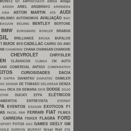
MORITZ GT
Antigo
AMPHICOACH
AMSIA
ARIEL
ARQBRAVO
A
ARDEN
ARRINERA
AUDI
ASTON MARTIN
O
ASIA
ATS
AVALIAÇÃO
BILISMO
AUTÔNOMOS
BAC
BENTLEY
BERTONE
BAOJUN
BEIJING
BMW
BRABUS
A
BORGWARD
BOWLER
SIL
BRILLIANCE
BUFALOS
BRUSA
TI
BUICK
CADILLAC
BYD
CARRO DO ANO
HAM
CHANA
CHANGAN
CHANGHE
CHAMONIX
CHEVROLET
ERY
CHRYSLER
ROEN
CLÁSSICOS
CN AUTO
CLIMAX
CIAIS
COMERCIAL ANTIGO
COMPARATIVO
CEITOS
CURIOSIDADES
DACIA
OO
DAHIATSU
DAIMLER
DAFRA
DAIHATSU
N
DE TOMASO
DENZA
DC DESIGN
DELOREAN
DODGE
DICA DA SEMANA
otors
DKW
DOJO
ELÉTRICOS
DUCATI
EFFA
MOTOR
ACAMENTOS
ENTREVISTA
ETERNIT
PA
EVENTOS
EXOTICOS
F1
EXAGON
FIAT
CAS
FERRARI
FILMES
FACEL
FAW
FORD
E CARREIRA
FLAGRA
FISKER
GAMES
GEELY
GM
FOTOS
ESPORT
GAC
Great Wall
OOGLE
GORDON MURRAY
GTA