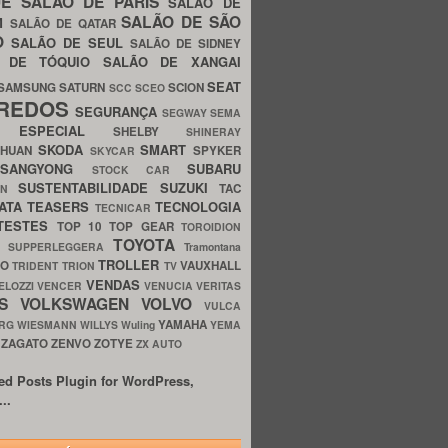
UE
SALÃO DE PARIS
SALÃO DE
SALÃO DE SÃO
IM
SALÃO DE QATAR
O
SALÃO DE SEUL
SALÃO DE SIDNEY
O DE TÓQUIO
SALÃO DE XANGAI
SEAT
SAMSUNG
SATURN
SCION
SCC
SCEO
REDOS
SEGURANÇA
SEGWAY
SEMA
E ESPECIAL
SHELBY
SHINERAY
SKODA
SMART
GHUAN
SPYKER
SKYCAR
SSANGYONG
SUBARU
STOCK CAR
SUSTENTABILIDADE
SUZUKI
TAC
WN
ATA
TEASERS
TECNOLOGIA
TECNICAR
TESTES
TOP 10
TOP GEAR
TOROIDION
TOYOTA
G SUPPERLEGGERA
Tramontana
TROLLER
TO
VAUXHALL
TRIDENT
TRION
TV
VENDAS
ELOZZI
VENCER
VENUCIA
VERITAS
OS
VOLKSWAGEN
VOLVO
VULCA
YAMAHA
URG
WIESMANN
WILLYS
Wuling
YEMA
ZAGATO
ZENVO
ZOTYE
O
ZX AUTO