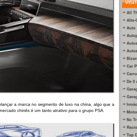
VISI
All T
Alto-
Auto 
Autop
Auto
Auto
Bizar
Car P
Carro
De 0 
Gara
Gara
Irmão
relançar a marca no segmento de luxo na china, algo que a
 mercado chinês é um tanto atrativo para o grupo PSA.
Moto
No Tr
Raci
Top 