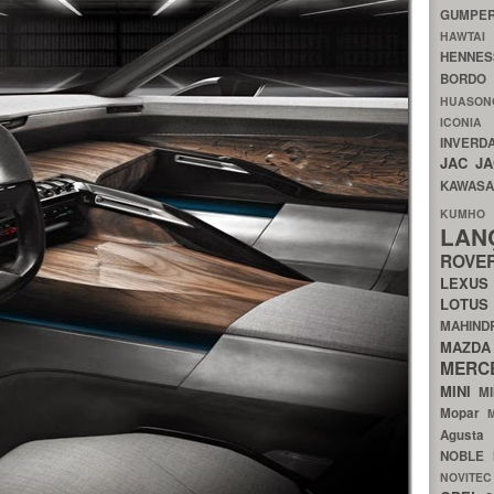
GUMP
HAWTA
HENNE
BORDO
HUASO
ICON
INVERD
JAC
J
KAWAS
KU
LA
ROV
LEXU
LOTU
MAHIN
MA
MERC
MINI
M
Mopar
Agust
NOBLE
NOVITE