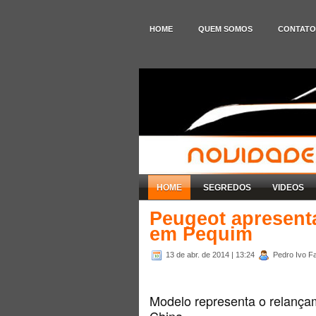
HOME
QUEM SOMOS
CONTATO
HOME
SEGREDOS
VIDEOS
Peugeot apresent
em Pequim
13 de abr. de 2014
| 13:24
Pedro Ivo Fa
Modelo representa o relanç
China