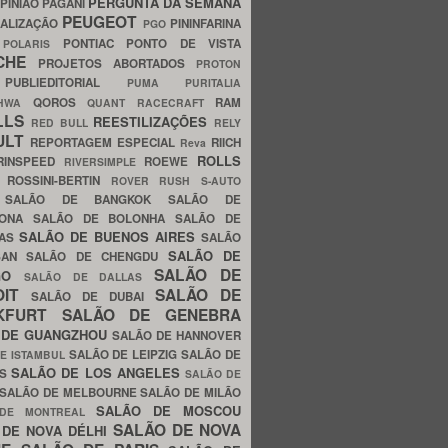
PERGUNTA DA SEMANA
PINIÃO
PAGANI
PEUGEOT
ALIZAÇÃO
PININFARINA
PGO
S
PONTIAC
PONTO DE VISTA
POLARIS
SCHE
PROJETOS ABORTADOS
PROTON
A
PUBLIEDITORIAL
PUMA
PURITALIA
QOROS
RAM
GHWA
QUANT
RACECRAFT
LLS
REESTILIZAÇÕES
RED BULL
RELY
ULT
REPORTAGEM ESPECIAL
RIICH
Reva
ROLLS
RINSPEED
ROEWE
RIVERSIMPLE
E
ROSSINI-BERTIN
ROVER
RUSH
S-AUTO
B
SALÃO DE BANGKOK
SALÃO DE
LONA
SALÃO DE BOLONHA
SALÃO DE
SALÃO DE BUENOS AIRES
LAS
SALÃO
SALÃO DE
SAN
SALÃO DE CHENGDU
SALÃO DE
AGO
SALÃO DE DALLAS
OIT
SALÃO DE
SALÃO DE DUBAI
NKFURT
SALÃO DE GENEBRA
 DE GUANGZHOU
SALÃO DE HANNOVER
SALÃO DE LEIPZIG
SALÃO DE
E ISTAMBUL
SALÃO DE LOS ANGELES
ES
SALÃO DE
SALÃO DE MELBOURNE
SALÃO DE MILÃO
SALÃO DE MOSCOU
 DE MONTREAL
SALÃO DE NOVA
 DE NOVA DÉLHI