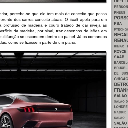
OPEL
O
PERSON
PNEU
erior, percebe-se que ele tem mais de conceito que possa
POR
erente dos carros-conceito atuais. O Exalt apela para um
PS
a profusão de madeira e couro tratado de dar inveja às
PYEON
rfície da madeira, por sinal, traz desenhos de leões em
RECA
is multifunção se escondem dentro do painel. Já os comandos
RENA
clas, como se fizessem parte de um piano.
RIMAC
ROYC
SAA
BARCE
BRUXE
DE BU
CHIC
DETR
FRA
SALÃO
SALÃO D
LONDR
MADRID
SALÃO
SALÃO