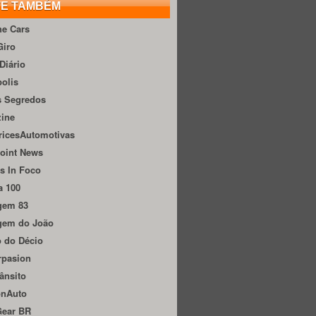
TE TAMBÉM
he Cars
Giro
Diário
olis
s Segredos
zine
ricesAutomotivas
oint News
s In Foco
a 100
gem 83
gem do João
 do Décio
rpasion
ânsito
onAuto
Gear BR