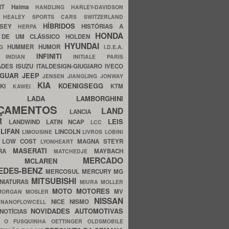
ERT
Haima
HANDLING
HARLEY-DAVIDSON
I
HEALEY SPORTS CARS SWITZERLAND
HÍBRIDOS
SSEY
HISTÓRIAS A
HERPA
HONDA
 DE UM CLÁSSICO
HOLDEN
HYUNDAI
HUMMER
HUMOR
NG
I.D.E.A.
INFINITI
IA
INDIAN
INITIALE PARIS
ADES
ISUZU
ITALDESIGN-GIUGIARO
IVECO
AGUAR
JEEP
JENSEN
JIANGLING
JONWAY
KIA
KOENIGSEGG
AKI
KTM
KAWEI
LADA
LAMBORGHINI
MHO
NÇAMENTOS
LAND
LANCIA
ER
LEIS
LANDWIND
LATIN NCAP
LCC
S
LIFAN
LINCOLN
LIMOUSINE
LIVROS
LOBINI
S
LOW COST
MAGNA STEYR
LYONHEART
MASERATI
DRA
MAYBACH
MATCHEDJE
MERCADO
ZDA
MCLAREN
EDES-BENZ
MERCOSUL
MERCURY
MG
MITSUBISHI
INIATURAS
MIURA
MOLLER
MOTO
MOTORES
MV
MORGAN
MOSLER
NISSAN
a
NICE
NISMO
NANOFLOWCELL
NOVIDADES AUTOMOTIVAS
NOTÍCIAS
C
O FUSQUINHA
OETTINGER
OLDSMOBILE