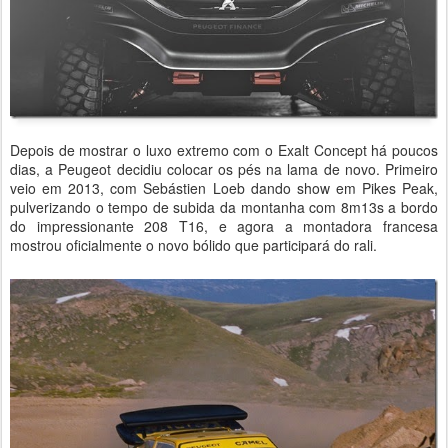
Depois de mostrar o luxo extremo com o Exalt Concept há poucos
dias, a Peugeot decidiu colocar os pés na lama de novo. Primeiro
veio em 2013, com Sebástien Loeb dando show em Pikes Peak,
pulverizando o tempo de subida da montanha com 8m13s a bordo
do impressionante 208 T16, e agora a montadora francesa
mostrou oficialmente o novo bólido que participará do rali.