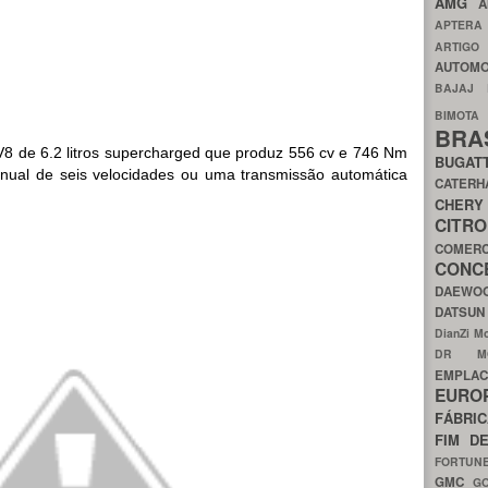
AMG
A
APTER
ARTIG
AUTOMO
BAJAJ
BIMOT
BRA
V8 de 6.2 litros supercharged que produz 556 cv e 746 Nm
BUGAT
ual de seis velocidades ou uma transmissão automática
CATER
CH
CIT
COMER
CON
DAEW
DATSU
DianZi M
DR 
EMPL
EURO
FÁBRI
FIM D
FORTUN
GMC
G