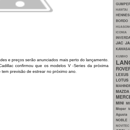
GUMP
HAWTA
HENNE
BORDO
HUASO
ICON
INVERD
JAC
J
KAWAS
KU
ades e preços serão anunciados mais perto do lançamento.
LA
Cadillac confirmou que os modelos V -Series da próxima
ROV
 tem previsão de estrear no próximo ano.
LEXU
LOTU
MAHIN
MA
MERC
MINI
M
Mopar
Agust
NOBLE
NOVITE