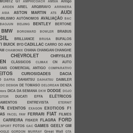
MORITZ GT
Antigo
AMPHICOACH
AMSIA
ARIEL
ARQBRAVO
A
ARDEN
ARRINERA
AUDI
ASTON MARTIN
O
ASIA
ATS
AVALIAÇÃO
BILISMO
AUTÔNOMOS
BAC
BENTLEY
BERTONE
BAOJUN
BEIJING
BMW
BRABUS
A
BORGWARD
BOWLER
SIL
BRILLIANCE
BUFALOS
BRUSA
TI
BUICK
CADILLAC
BYD
CARRO DO ANO
HAM
CHANA
CHANGAN
CHANGHE
CHAMONIX
CHEVROLET
ERY
CHRYSLER
ROEN
CLÁSSICOS
CN AUTO
CLIMAX
CIAIS
COMERCIAL ANTIGO
COMPARATIVO
CEITOS
CURIOSIDADES
DACIA
OO
DAHIATSU
DAIMLER
DAFRA
DAIHATSU
N
DE TOMASO
DENZA
DC DESIGN
DELOREAN
DODGE
DICA DA SEMANA
otors
DKW
DOJO
ELÉTRICOS
DUCATI
EFFA
MOTOR
ACAMENTOS
ENTREVISTA
ETERNIT
PA
EVENTOS
EXOTICOS
F1
EXAGON
FIAT
CAS
FERRARI
FILMES
FACEL
FAW
FORD
E CARREIRA
FLAGRA
FISKER
GAMES
GEELY
GM
FOTOS
ESPORT
GAC
Great Wall
OOGLE
GORDON MURRAY
GTA