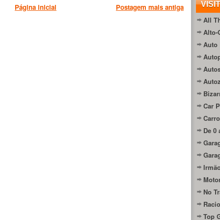
VISI
Página inicial
Postagem mais antiga
All T
Alto-
Auto 
Autop
Auto
Auto
Bizar
Car P
Carro
De 0 
Gara
Gara
Irmão
Moto
No Tr
Raci
Top 