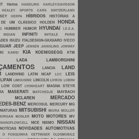
ERT
Haima
HANDLING
HARLEY-DAVIDSON
I
HEALEY SPORTS CARS SWITZERLAND
HÍBRIDOS
SSEY
HISTÓRIAS A
HERPA
HONDA
 DE UM CLÁSSICO
HOLDEN
HYUNDAI
HUMMER
HUMOR
NG
I.D.E.A.
INFINITI
IA
INDIAN
INITIALE PARIS
ADES
ISUZU
ITALDESIGN-GIUGIARO
IVECO
AGUAR
JEEP
JENSEN
JIANGLING
JONWAY
KIA
KOENIGSEGG
AKI
KTM
KAWEI
LADA
LAMBORGHINI
MHO
NÇAMENTOS
LAND
LANCIA
ER
LEIS
LANDWIND
LATIN NCAP
LCC
S
LIFAN
LINCOLN
LIMOUSINE
LIVROS
LOBINI
S
LOW COST
MAGNA STEYR
LYONHEART
MASERATI
DRA
MAYBACH
MATCHEDJE
MERCADO
ZDA
MCLAREN
EDES-BENZ
MERCOSUL
MERCURY
MG
MITSUBISHI
INIATURAS
MIURA
MOLLER
MOTO
MOTORES
MV
MORGAN
MOSLER
NISSAN
a
NICE
NISMO
NANOFLOWCELL
NOVIDADES AUTOMOTIVAS
NOTÍCIAS
C
O FUSQUINHA
OETTINGER
OLDSMOBILE