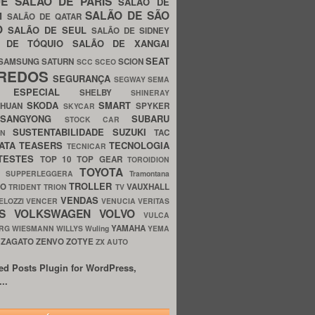
UE
SALÃO DE PARIS
SALÃO DE
SALÃO DE SÃO
IM
SALÃO DE QATAR
O
SALÃO DE SEUL
SALÃO DE SIDNEY
O DE TÓQUIO
SALÃO DE XANGAI
SEAT
SAMSUNG
SATURN
SCION
SCC
SCEO
REDOS
SEGURANÇA
SEGWAY
SEMA
E ESPECIAL
SHELBY
SHINERAY
SKODA
SMART
GHUAN
SPYKER
SKYCAR
SSANGYONG
SUBARU
STOCK CAR
SUSTENTABILIDADE
SUZUKI
TAC
WN
ATA
TEASERS
TECNOLOGIA
TECNICAR
TESTES
TOP 10
TOP GEAR
TOROIDION
TOYOTA
G SUPPERLEGGERA
Tramontana
TROLLER
TO
VAUXHALL
TRIDENT
TRION
TV
VENDAS
ELOZZI
VENCER
VENUCIA
VERITAS
OS
VOLKSWAGEN
VOLVO
VULCA
YAMAHA
URG
WIESMANN
WILLYS
Wuling
YEMA
ZAGATO
ZENVO
ZOTYE
O
ZX AUTO