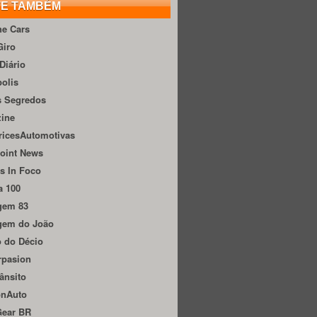
TE TAMBÉM
he Cars
Giro
Diário
olis
s Segredos
zine
ricesAutomotivas
oint News
s In Foco
a 100
gem 83
gem do João
 do Décio
rpasion
ânsito
onAuto
Gear BR