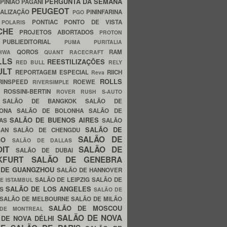
PERGUNTA DA SEMANA
PINIÃO
PAGANI
PEUGEOT
ALIZAÇÃO
PININFARINA
PGO
S
PONTIAC
PONTO DE VISTA
POLARIS
SCHE
PROJETOS ABORTADOS
PROTON
A
PUBLIEDITORIAL
PUMA
PURITALIA
QOROS
RAM
GHWA
QUANT
RACECRAFT
LLS
REESTILIZAÇÕES
RED BULL
RELY
ULT
REPORTAGEM ESPECIAL
RIICH
Reva
ROLLS
RINSPEED
ROEWE
RIVERSIMPLE
E
ROSSINI-BERTIN
ROVER
RUSH
S-AUTO
B
SALÃO DE BANGKOK
SALÃO DE
LONA
SALÃO DE BOLONHA
SALÃO DE
SALÃO DE BUENOS AIRES
LAS
SALÃO
SALÃO DE
SAN
SALÃO DE CHENGDU
SALÃO DE
AGO
SALÃO DE DALLAS
OIT
SALÃO DE
SALÃO DE DUBAI
NKFURT
SALÃO DE GENEBRA
 DE GUANGZHOU
SALÃO DE HANNOVER
SALÃO DE LEIPZIG
SALÃO DE
E ISTAMBUL
SALÃO DE LOS ANGELES
ES
SALÃO DE
SALÃO DE MELBOURNE
SALÃO DE MILÃO
SALÃO DE MOSCOU
 DE MONTREAL
SALÃO DE NOVA
 DE NOVA DÉLHI