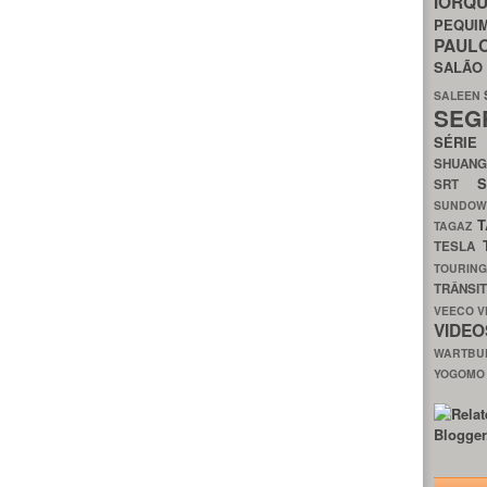
IORQ
PEQU
PAUL
SALÃ
SALEEN
SEG
SÉRI
SHUAN
SRT
SUNDO
T
TAGAZ
TESLA
TOURIN
TRÂNSI
VEECO
V
VIDE
WARTB
YOGOM