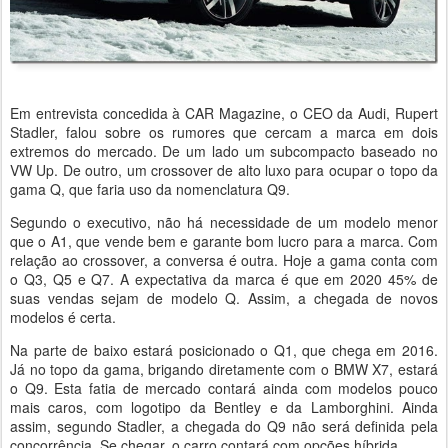
Em entrevista concedida à CAR Magazine, o CEO da Audi, Rupert
Stadler, falou sobre os rumores que cercam a marca em dois
extremos do mercado. De um lado um subcompacto baseado no
VW Up. De outro, um crossover de alto luxo para ocupar o topo da
gama Q, que faria uso da nomenclatura Q9.
Segundo o executivo, não há necessidade de um modelo menor
que o A1, que vende bem e garante bom lucro para a marca. Com
relação ao crossover, a conversa é outra. Hoje a gama conta com
o Q3, Q5 e Q7. A expectativa da marca é que em 2020 45% de
suas vendas sejam de modelo Q. Assim, a chegada de novos
modelos é certa.
Na parte de baixo estará posicionado o Q1, que chega em 2016.
Já no topo da gama, brigando diretamente com o BMW X7, estará
o Q9. Esta fatia de mercado contará ainda com modelos pouco
mais caros, com logotipo da Bentley e da Lamborghini. Ainda
assim, segundo Stadler, a chegada do Q9 não será definida pela
concorrência. Se chegar, o carro contará com opções híbrida.