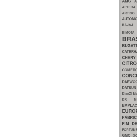
AMG
A
APTER
ARTIG
AUTOMO
BAJAJ
BIMOT
BRA
BUGAT
CATER
CH
CIT
COMER
CON
DAEW
DATSU
DianZi M
DR 
EMPL
EURO
FÁBRI
FIM D
FORTUN
GMC
G