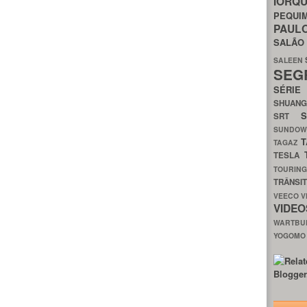
IORQ
PEQU
PAUL
SALÃ
SALEEN
SEG
SÉRI
SHUAN
SRT
SUNDO
T
TAGAZ
TESLA
TOURIN
TRÂNSI
VEECO
V
VIDE
WARTB
YOGOM