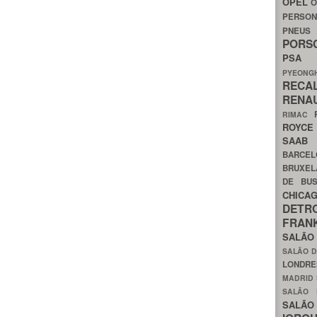
OPEL
O
PERSON
PNEU
POR
PS
PYEON
RECA
RENA
RIMAC
ROYC
SAA
BARCE
BRUXE
DE BU
CHIC
DETR
FRA
SALÃO
SALÃO D
LONDR
MADRID
SALÃO
SALÃO