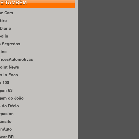
TE TAMBÉM
he Cars
Giro
Diário
olis
s Segredos
zine
ricesAutomotivas
oint News
s In Foco
a 100
gem 83
gem do João
 do Décio
rpasion
ânsito
onAuto
Gear BR