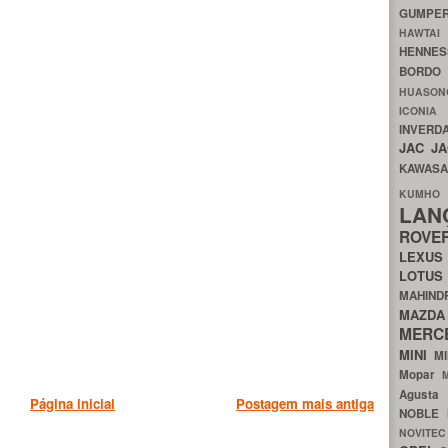
GUMP
HAWTA
HENNE
BORDO
HUASO
ICON
INVERD
JAC
J
KAWAS
KU
LA
ROV
LEXU
LOTU
MAHIN
MA
MERC
MINI
M
Mopar
Agust
Página inicial
Postagem mais antiga
NOBLE
NOVITE