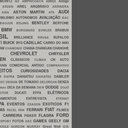
MORITZ GT
Antigo
AMPHICOACH
AMSIA
ARIEL
ARQBRAVO
A
ARDEN
ARRINERA
AUDI
ASTON MARTIN
O
ASIA
ATS
AVALIAÇÃO
BILISMO
AUTÔNOMOS
BAC
BENTLEY
BERTONE
BAOJUN
BEIJING
BMW
BRABUS
A
BORGWARD
BOWLER
SIL
BRILLIANCE
BUFALOS
BRUSA
TI
BUICK
CADILLAC
BYD
CARRO DO ANO
HAM
CHANA
CHANGAN
CHANGHE
CHAMONIX
CHEVROLET
ERY
CHRYSLER
ROEN
CLÁSSICOS
CN AUTO
CLIMAX
CIAIS
COMERCIAL ANTIGO
COMPARATIVO
CEITOS
CURIOSIDADES
DACIA
OO
DAHIATSU
DAIMLER
DAFRA
DAIHATSU
N
DE TOMASO
DENZA
DC DESIGN
DELOREAN
DODGE
DICA DA SEMANA
otors
DKW
DOJO
ELÉTRICOS
DUCATI
EFFA
MOTOR
ACAMENTOS
ENTREVISTA
ETERNIT
PA
EVENTOS
EXOTICOS
F1
EXAGON
FIAT
CAS
FERRARI
FILMES
FACEL
FAW
FORD
E CARREIRA
FLAGRA
FISKER
GAMES
GEELY
GM
FOTOS
ESPORT
GAC
Great Wall
OOGLE
GORDON MURRAY
GTA