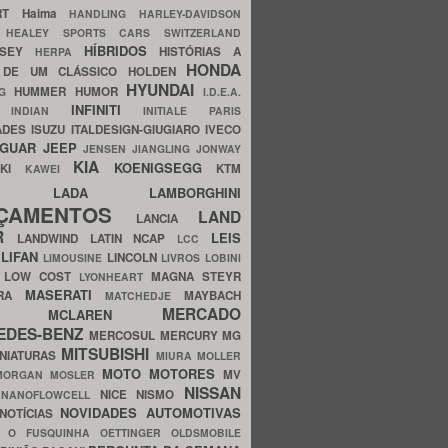
ERT
Haima
HANDLING
HARLEY-DAVIDSON
I
HEALEY SPORTS CARS SWITZERLAND
HÍBRIDOS
SSEY
HISTÓRIAS A
HERPA
HONDA
 DE UM CLÁSSICO
HOLDEN
HYUNDAI
HUMMER
HUMOR
NG
I.D.E.A.
INFINITI
IA
INDIAN
INITIALE PARIS
ADES
ISUZU
ITALDESIGN-GIUGIARO
IVECO
AGUAR
JEEP
JENSEN
JIANGLING
JONWAY
KIA
KOENIGSEGG
AKI
KTM
KAWEI
LADA
LAMBORGHINI
MHO
NÇAMENTOS
LAND
LANCIA
ER
LEIS
LANDWIND
LATIN NCAP
LCC
S
LIFAN
LINCOLN
LIMOUSINE
LIVROS
LOBINI
S
LOW COST
MAGNA STEYR
LYONHEART
MASERATI
DRA
MAYBACH
MATCHEDJE
MERCADO
ZDA
MCLAREN
EDES-BENZ
MERCOSUL
MERCURY
MG
MITSUBISHI
INIATURAS
MIURA
MOLLER
MOTO
MOTORES
MV
MORGAN
MOSLER
NISSAN
a
NICE
NISMO
NANOFLOWCELL
NOVIDADES AUTOMOTIVAS
NOTÍCIAS
C
O FUSQUINHA
OETTINGER
OLDSMOBILE