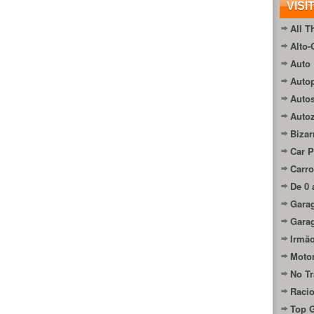
VISI
All T
Alto-
Auto 
Autop
Auto
Auto
Bizar
Car P
Carro
De 0 
Gara
Gara
Irmão
Moto
No Tr
Raci
Top 