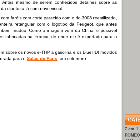
o. Antes mesmo de serem conhecidos detalhes sobre as
a dianteira já com novo visual.
 com faróis com corte parecido com o do 3008 reestilizado,
nteira retangular com o logotipo da Peugeot, que antes
também mudou. Como a imagem vem da China, é possível
es fabricadas na França, de onde ele é exportado para o
em sobre os novos e-THP à gasolina e os BlueHDI movidos
sperada para o
Salão de Paris
, em setembro.
CAT
7 em 1
ROME