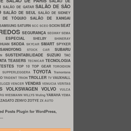
UE
SALÃO DE PARIS
SALÃO DE
SALÃO DE SÃO
IM
SALÃO DE QATAR
O
SALÃO DE SEUL
SALÃO DE SIDNEY
O DE TÓQUIO
SALÃO DE XANGAI
SEAT
SAMSUNG
SATURN
SCION
SCC
SCEO
REDOS
SEGURANÇA
SEGWAY
SEMA
E ESPECIAL
SHELBY
SHINERAY
SKODA
SMART
GHUAN
SPYKER
SKYCAR
SSANGYONG
SUBARU
STOCK CAR
SUSTENTABILIDADE
SUZUKI
TAC
WN
ATA
TEASERS
TECNOLOGIA
TECNICAR
TESTES
TOP 10
TOP GEAR
TOROIDION
TOYOTA
G SUPPERLEGGERA
Tramontana
TROLLER
TO
VAUXHALL
TRIDENT
TRION
TV
VENDAS
ELOZZI
VENCER
VENUCIA
VERITAS
OS
VOLKSWAGEN
VOLVO
VULCA
YAMAHA
URG
WIESMANN
WILLYS
Wuling
YEMA
ZAGATO
ZENVO
ZOTYE
O
ZX AUTO