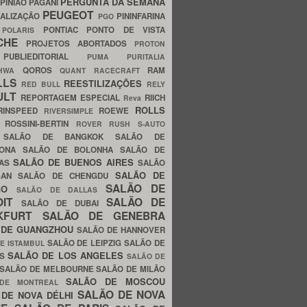
PERGUNTA DA SEMANA
PINIÃO
PAGANI
PEUGEOT
ALIZAÇÃO
PININFARINA
PGO
S
PONTIAC
PONTO DE VISTA
POLARIS
SCHE
PROJETOS ABORTADOS
PROTON
A
PUBLIEDITORIAL
PUMA
PURITALIA
QOROS
RAM
GHWA
QUANT
RACECRAFT
LLS
REESTILIZAÇÕES
RED BULL
RELY
ULT
REPORTAGEM ESPECIAL
RIICH
Reva
ROLLS
RINSPEED
ROEWE
RIVERSIMPLE
E
ROSSINI-BERTIN
ROVER
RUSH
S-AUTO
B
SALÃO DE BANGKOK
SALÃO DE
LONA
SALÃO DE BOLONHA
SALÃO DE
SALÃO DE BUENOS AIRES
LAS
SALÃO
SALÃO DE
SAN
SALÃO DE CHENGDU
SALÃO DE
AGO
SALÃO DE DALLAS
OIT
SALÃO DE
SALÃO DE DUBAI
NKFURT
SALÃO DE GENEBRA
 DE GUANGZHOU
SALÃO DE HANNOVER
SALÃO DE LEIPZIG
SALÃO DE
E ISTAMBUL
SALÃO DE LOS ANGELES
ES
SALÃO DE
SALÃO DE MELBOURNE
SALÃO DE MILÃO
SALÃO DE MOSCOU
 DE MONTREAL
SALÃO DE NOVA
 DE NOVA DÉLHI