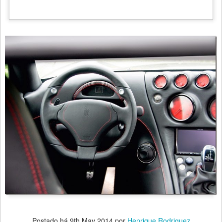
Postado há
9th May 2014
por
Henrique Rodriguez