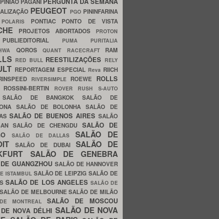
PERGUNTA DA SEMANA
PINIÃO
PAGANI
PEUGEOT
ALIZAÇÃO
PININFARINA
PGO
S
PONTIAC
PONTO DE VISTA
POLARIS
SCHE
PROJETOS ABORTADOS
PROTON
A
PUBLIEDITORIAL
PUMA
PURITALIA
QOROS
RAM
GHWA
QUANT
RACECRAFT
LLS
REESTILIZAÇÕES
RED BULL
RELY
ULT
REPORTAGEM ESPECIAL
RIICH
Reva
ROLLS
RINSPEED
ROEWE
RIVERSIMPLE
E
ROSSINI-BERTIN
ROVER
RUSH
S-AUTO
B
SALÃO DE BANGKOK
SALÃO DE
LONA
SALÃO DE BOLONHA
SALÃO DE
SALÃO DE BUENOS AIRES
LAS
SALÃO
SALÃO DE
SAN
SALÃO DE CHENGDU
SALÃO DE
AGO
SALÃO DE DALLAS
OIT
SALÃO DE
SALÃO DE DUBAI
NKFURT
SALÃO DE GENEBRA
 DE GUANGZHOU
SALÃO DE HANNOVER
SALÃO DE LEIPZIG
SALÃO DE
E ISTAMBUL
SALÃO DE LOS ANGELES
ES
SALÃO DE
SALÃO DE MELBOURNE
SALÃO DE MILÃO
SALÃO DE MOSCOU
 DE MONTREAL
SALÃO DE NOVA
 DE NOVA DÉLHI