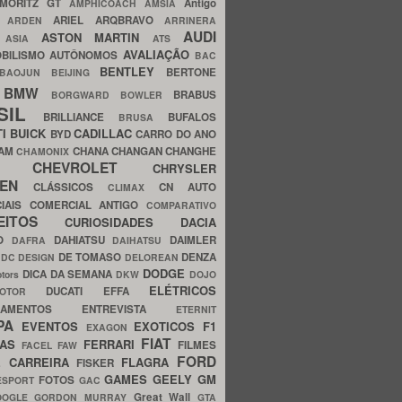
MORITZ GT
Antigo
AMPHICOACH
AMSIA
ARIEL
ARQBRAVO
A
ARDEN
ARRINERA
AUDI
ASTON MARTIN
O
ASIA
ATS
AVALIAÇÃO
BILISMO
AUTÔNOMOS
BAC
BENTLEY
BERTONE
BAOJUN
BEIJING
BMW
BRABUS
A
BORGWARD
BOWLER
SIL
BRILLIANCE
BUFALOS
BRUSA
TI
BUICK
CADILLAC
BYD
CARRO DO ANO
HAM
CHANA
CHANGAN
CHANGHE
CHAMONIX
CHEVROLET
ERY
CHRYSLER
ROEN
CLÁSSICOS
CN AUTO
CLIMAX
CIAIS
COMERCIAL ANTIGO
COMPARATIVO
CEITOS
CURIOSIDADES
DACIA
OO
DAHIATSU
DAIMLER
DAFRA
DAIHATSU
N
DE TOMASO
DENZA
DC DESIGN
DELOREAN
DODGE
DICA DA SEMANA
otors
DKW
DOJO
ELÉTRICOS
DUCATI
EFFA
MOTOR
ACAMENTOS
ENTREVISTA
ETERNIT
PA
EVENTOS
EXOTICOS
F1
EXAGON
FIAT
CAS
FERRARI
FILMES
FACEL
FAW
FORD
E CARREIRA
FLAGRA
FISKER
GAMES
GEELY
GM
FOTOS
ESPORT
GAC
Great Wall
OOGLE
GORDON MURRAY
GTA