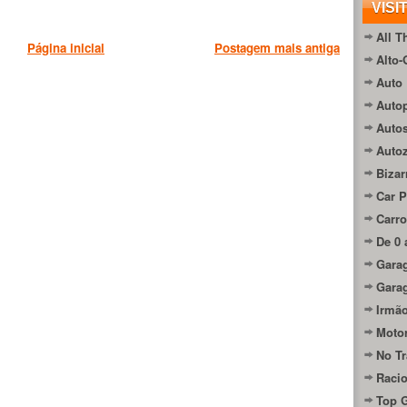
VISI
All T
Página inicial
Postagem mais antiga
Alto-
Auto 
Autop
Auto
Auto
Bizar
Car P
Carro
De 0 
Gara
Gara
Irmão
Moto
No Tr
Raci
Top 