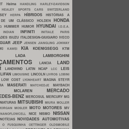
ERT
Haima
HANDLING
HARLEY-DAVIDSON
I
HEALEY SPORTS CARS SWITZERLAND
HÍBRIDOS
SSEY
HISTÓRIAS A
HERPA
HONDA
 DE UM CLÁSSICO
HOLDEN
HYUNDAI
HUMMER
HUMOR
NG
I.D.E.A.
INFINITI
IA
INDIAN
INITIALE PARIS
ADES
ISUZU
ITALDESIGN-GIUGIARO
IVECO
AGUAR
JEEP
JENSEN
JIANGLING
JONWAY
KIA
KOENIGSEGG
AKI
KTM
KAWEI
LADA
LAMBORGHINI
MHO
NÇAMENTOS
LAND
LANCIA
ER
LEIS
LANDWIND
LATIN NCAP
LCC
S
LIFAN
LINCOLN
LIMOUSINE
LIVROS
LOBINI
S
LOW COST
MAGNA STEYR
LYONHEART
MASERATI
DRA
MAYBACH
MATCHEDJE
MERCADO
ZDA
MCLAREN
EDES-BENZ
MERCOSUL
MERCURY
MG
MITSUBISHI
INIATURAS
MIURA
MOLLER
MOTO
MOTORES
MV
MORGAN
MOSLER
NISSAN
a
NICE
NISMO
NANOFLOWCELL
NOVIDADES AUTOMOTIVAS
NOTÍCIAS
C
O FUSQUINHA
OETTINGER
OLDSMOBILE