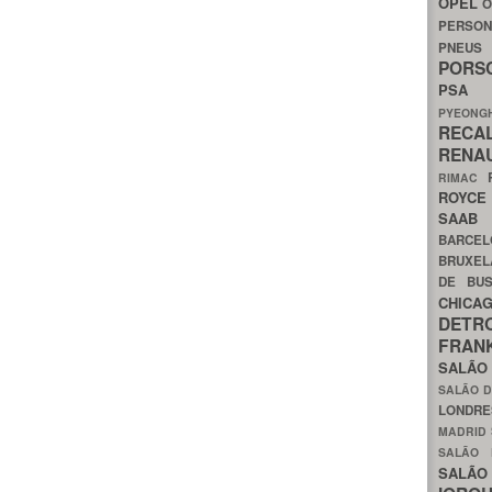
OPEL
O
PERSON
PNEU
POR
PS
PYEON
RECA
RENA
RIMAC
ROYC
SAA
BARCE
BRUXE
DE BU
CHIC
DETR
FRA
SALÃO
SALÃO D
LONDR
MADRID
SALÃO
SALÃO