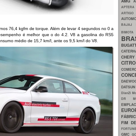
AMG
A
APTER
ARTIG
AUTOMO
BAJAJ
timos 76,4 kgfm de torque. Além de levar 4 segundos no 0 a
BIMOT
esempenho é melhor que o do 4.2. V8 a gasolina do RS5
BRA
onsumo médio de 15,7 km/l, ante os 9,5 km/l do V8.
BUGAT
CATER
CH
CIT
COMER
CON
DAEW
DATSU
DianZi M
DR 
EMPL
EURO
FÁBRI
FIM D
FORTUN
GMC
G