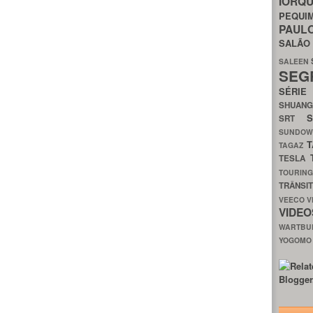
IORQ
PEQU
PAUL
SALÃ
SALEEN
SEG
SÉRI
SHUAN
SRT
SUNDO
T
TAGAZ
TESLA
TOURIN
TRÂNSI
VEECO
V
VIDE
WARTB
YOGOM