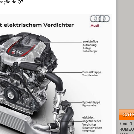
eração do Q7.
CAT
7 em 1
ROME