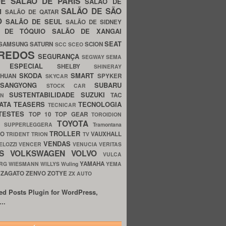
UE
SALÃO DE PARIS
SALÃO DE
SALÃO DE SÃO
IM
SALÃO DE QATAR
O
SALÃO DE SEUL
SALÃO DE SIDNEY
O DE TÓQUIO
SALÃO DE XANGAI
SEAT
SAMSUNG
SATURN
SCION
SCC
SCEO
REDOS
SEGURANÇA
SEGWAY
SEMA
E ESPECIAL
SHELBY
SHINERAY
SKODA
SMART
GHUAN
SPYKER
SKYCAR
SSANGYONG
SUBARU
STOCK CAR
SUSTENTABILIDADE
SUZUKI
TAC
WN
ATA
TEASERS
TECNOLOGIA
TECNICAR
TESTES
TOP 10
TOP GEAR
TOROIDION
TOYOTA
G SUPPERLEGGERA
Tramontana
TROLLER
TO
VAUXHALL
TRIDENT
TRION
TV
VENDAS
ELOZZI
VENCER
VENUCIA
VERITAS
OS
VOLKSWAGEN
VOLVO
VULCA
YAMAHA
URG
WIESMANN
WILLYS
Wuling
YEMA
ZAGATO
ZENVO
ZOTYE
O
ZX AUTO