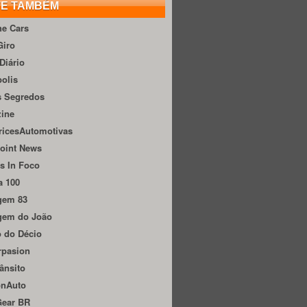
TE TAMBÉM
he Cars
Giro
Diário
olis
s Segredos
zine
ricesAutomotivas
oint News
s In Foco
a 100
gem 83
gem do João
 do Décio
rpasion
ânsito
onAuto
Gear BR