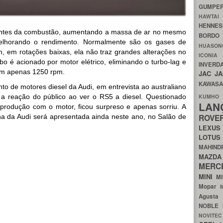
GUMP
HAWTA
HENNE
 antes da combustão, aumentando a massa de ar no mesmo
BORDO
melhorando o rendimento. Normalmente são os gases de
HUASO
, em rotações baixas, ela não traz grandes alterações no
ICON
 é acionado por motor elétrico, eliminando o turbo-lag e
INVERD
com apenas 1250 rpm.
JAC
J
KAWAS
to de motores diesel da Audi, em entrevista ao australiano
a reação do público ao ver o RS5 a diesel. Questionado
KU
LA
 produção com o motor, ficou surpreso e apenas sorriu. A
ROV
a da Audi será apresentada ainda neste ano, no Salão de
LEXU
LOTU
MAHIN
MA
MERC
MINI
M
Mopar
Agust
NOBLE
NOVITE