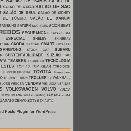
UE
SALÃO DE PARIS
SALÃO DE
SALÃO DE SÃO
IM
SALÃO DE QATAR
O
SALÃO DE SEUL
SALÃO DE SIDNEY
O DE TÓQUIO
SALÃO DE XANGAI
SEAT
SAMSUNG
SATURN
SCION
SCC
SCEO
REDOS
SEGURANÇA
SEGWAY
SEMA
E ESPECIAL
SHELBY
SHINERAY
SKODA
SMART
GHUAN
SPYKER
SKYCAR
SSANGYONG
SUBARU
STOCK CAR
SUSTENTABILIDADE
SUZUKI
TAC
WN
ATA
TEASERS
TECNOLOGIA
TECNICAR
TESTES
TOP 10
TOP GEAR
TOROIDION
TOYOTA
G SUPPERLEGGERA
Tramontana
TROLLER
TO
VAUXHALL
TRIDENT
TRION
TV
VENDAS
ELOZZI
VENCER
VENUCIA
VERITAS
OS
VOLKSWAGEN
VOLVO
VULCA
YAMAHA
URG
WIESMANN
WILLYS
Wuling
YEMA
ZAGATO
ZENVO
ZOTYE
O
ZX AUTO