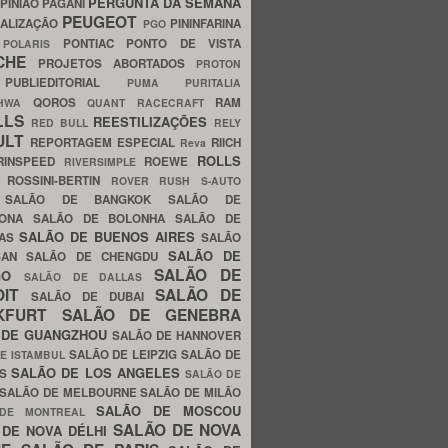
PERGUNTA DA SEMANA
PINIÃO
PAGANI
PEUGEOT
ALIZAÇÃO
PININFARINA
PGO
S
PONTIAC
PONTO DE VISTA
POLARIS
SCHE
PROJETOS ABORTADOS
PROTON
A
PUBLIEDITORIAL
PUMA
PURITALIA
QOROS
RAM
GHWA
QUANT
RACECRAFT
LLS
REESTILIZAÇÕES
RED BULL
RELY
ULT
REPORTAGEM ESPECIAL
RIICH
Reva
ROLLS
RINSPEED
ROEWE
RIVERSIMPLE
E
ROSSINI-BERTIN
ROVER
RUSH
S-AUTO
B
SALÃO DE BANGKOK
SALÃO DE
LONA
SALÃO DE BOLONHA
SALÃO DE
SALÃO DE BUENOS AIRES
LAS
SALÃO
SALÃO DE
SAN
SALÃO DE CHENGDU
SALÃO DE
AGO
SALÃO DE DALLAS
OIT
SALÃO DE
SALÃO DE DUBAI
NKFURT
SALÃO DE GENEBRA
 DE GUANGZHOU
SALÃO DE HANNOVER
SALÃO DE LEIPZIG
SALÃO DE
E ISTAMBUL
SALÃO DE LOS ANGELES
ES
SALÃO DE
SALÃO DE MELBOURNE
SALÃO DE MILÃO
SALÃO DE MOSCOU
 DE MONTREAL
SALÃO DE NOVA
 DE NOVA DÉLHI