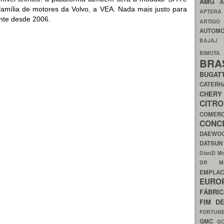
AMG
A
mília de motores da Volvo, a VEA. Nada mais justo para
APTER
nte desde 2006.
ARTIG
AUTOMO
BAJAJ
BIMOT
BRA
BUGAT
CATER
CH
CIT
COMER
CON
DAEW
DATSU
DianZi M
DR 
EMPL
EURO
FÁBRI
FIM D
FORTUN
GMC
G