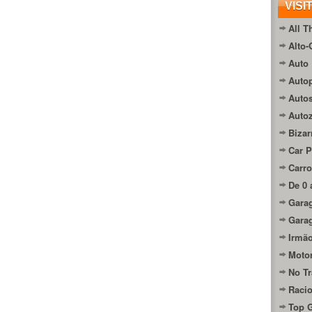
VISI
All T
Alto-
Auto 
Autop
Auto
Auto
Bizar
Car P
Carro
De 0 
Gara
Gara
Irmão
Moto
No Tr
Raci
Top 