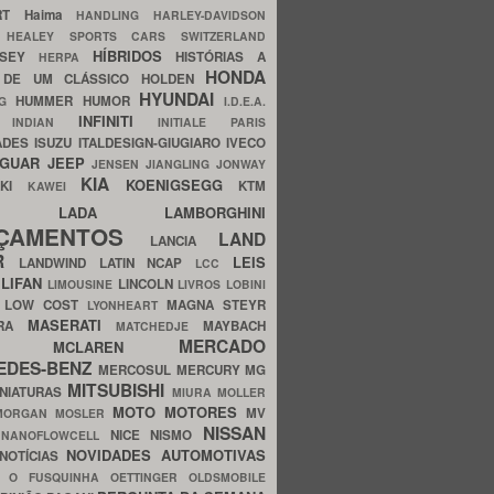
ERT
Haima
HANDLING
HARLEY-DAVIDSON
I
HEALEY SPORTS CARS SWITZERLAND
HÍBRIDOS
SSEY
HISTÓRIAS A
HERPA
HONDA
 DE UM CLÁSSICO
HOLDEN
HYUNDAI
HUMMER
HUMOR
NG
I.D.E.A.
INFINITI
IA
INDIAN
INITIALE PARIS
ADES
ISUZU
ITALDESIGN-GIUGIARO
IVECO
AGUAR
JEEP
JENSEN
JIANGLING
JONWAY
KIA
KOENIGSEGG
AKI
KTM
KAWEI
LADA
LAMBORGHINI
MHO
NÇAMENTOS
LAND
LANCIA
ER
LEIS
LANDWIND
LATIN NCAP
LCC
S
LIFAN
LINCOLN
LIMOUSINE
LIVROS
LOBINI
S
LOW COST
MAGNA STEYR
LYONHEART
MASERATI
DRA
MAYBACH
MATCHEDJE
MERCADO
ZDA
MCLAREN
EDES-BENZ
MERCOSUL
MERCURY
MG
MITSUBISHI
INIATURAS
MIURA
MOLLER
MOTO
MOTORES
MV
MORGAN
MOSLER
NISSAN
a
NICE
NISMO
NANOFLOWCELL
NOVIDADES AUTOMOTIVAS
NOTÍCIAS
C
O FUSQUINHA
OETTINGER
OLDSMOBILE