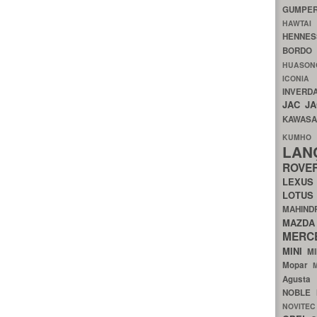
GUMP
HAWTA
HENNE
BORDO
HUASO
ICON
INVERD
JAC
J
KAWAS
KU
LA
ROV
LEXU
LOTU
MAHIN
MA
MERC
MINI
M
Mopar
Agust
NOBLE
NOVITE