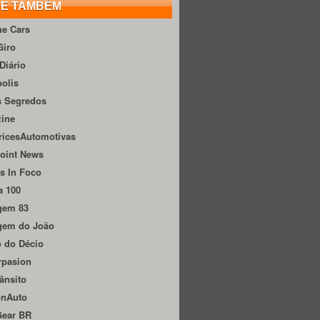
TE TAMBÉM
he Cars
Giro
Diário
olis
s Segredos
zine
ricesAutomotivas
oint News
s In Foco
a 100
gem 83
gem do João
 do Décio
rpasion
ânsito
onAuto
Gear BR