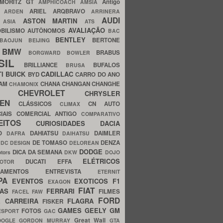
MORITZ GT
Antigo
AMPHICOACH
AMSIA
ARIEL
ARQBRAVO
A
ARDEN
ARRINERA
AUDI
ASTON MARTIN
O
ASIA
ATS
AVALIAÇÃO
BILISMO
AUTÔNOMOS
BAC
BENTLEY
BERTONE
BAOJUN
BEIJING
BMW
BRABUS
A
BORGWARD
BOWLER
SIL
BRILLIANCE
BUFALOS
BRUSA
TI
BUICK
CADILLAC
BYD
CARRO DO ANO
HAM
CHANA
CHANGAN
CHANGHE
CHAMONIX
CHEVROLET
ERY
CHRYSLER
ROEN
CLÁSSICOS
CN AUTO
CLIMAX
CIAIS
COMERCIAL ANTIGO
COMPARATIVO
CEITOS
CURIOSIDADES
DACIA
OO
DAHIATSU
DAIMLER
DAFRA
DAIHATSU
N
DE TOMASO
DENZA
DC DESIGN
DELOREAN
DODGE
DICA DA SEMANA
otors
DKW
DOJO
ELÉTRICOS
DUCATI
EFFA
MOTOR
ACAMENTOS
ENTREVISTA
ETERNIT
PA
EVENTOS
EXOTICOS
F1
EXAGON
FIAT
CAS
FERRARI
FILMES
FACEL
FAW
FORD
E CARREIRA
FLAGRA
FISKER
GAMES
GEELY
GM
FOTOS
ESPORT
GAC
Great Wall
OOGLE
GORDON MURRAY
GTA