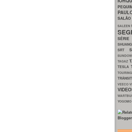
IORQ
PEQU
PAUL
SALÃ
SALEEN
SEG
SÉRI
SHUAN
SRT
SUNDO
T
TAGAZ
TESLA
TOURIN
TRÂNSI
VEECO
V
VIDE
WARTB
YOGOM