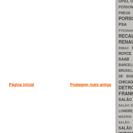
OPEL
O
PERSON
PNEU
POR
PS
PYEON
RECA
RENA
RIMAC
ROYC
SAA
BARCE
BRUXE
DE BU
CHIC
Página inicial
Postagem mais antiga
DETR
FRA
SALÃO
SALÃO D
LONDR
MADRID
SALÃO
SALÃO