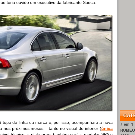
 que teria ouvido um executivo da fabricante Sueca.
CAT
 topo de linha da marca e, por isso, acompanhará a nova
7 em 1
nos próximos meses – tanto no visual do interior (
única
ROME
nível técnico: a plataforma também será a modular SPA e