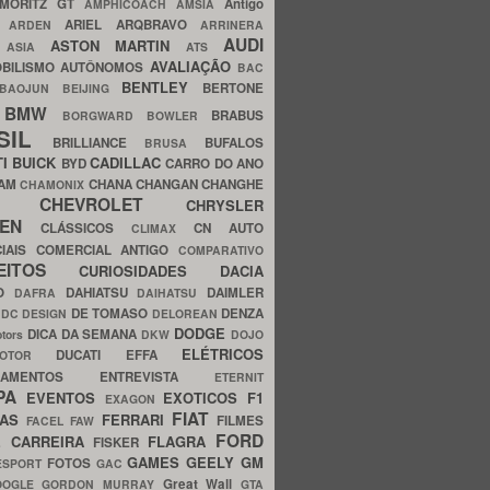
MORITZ GT
Antigo
AMPHICOACH
AMSIA
ARIEL
ARQBRAVO
A
ARDEN
ARRINERA
AUDI
ASTON MARTIN
O
ASIA
ATS
AVALIAÇÃO
BILISMO
AUTÔNOMOS
BAC
BENTLEY
BERTONE
BAOJUN
BEIJING
BMW
BRABUS
A
BORGWARD
BOWLER
SIL
BRILLIANCE
BUFALOS
BRUSA
TI
BUICK
CADILLAC
BYD
CARRO DO ANO
HAM
CHANA
CHANGAN
CHANGHE
CHAMONIX
CHEVROLET
ERY
CHRYSLER
ROEN
CLÁSSICOS
CN AUTO
CLIMAX
CIAIS
COMERCIAL ANTIGO
COMPARATIVO
CEITOS
CURIOSIDADES
DACIA
OO
DAHIATSU
DAIMLER
DAFRA
DAIHATSU
N
DE TOMASO
DENZA
DC DESIGN
DELOREAN
DODGE
DICA DA SEMANA
otors
DKW
DOJO
ELÉTRICOS
DUCATI
EFFA
MOTOR
ACAMENTOS
ENTREVISTA
ETERNIT
PA
EVENTOS
EXOTICOS
F1
EXAGON
FIAT
CAS
FERRARI
FILMES
FACEL
FAW
FORD
E CARREIRA
FLAGRA
FISKER
GAMES
GEELY
GM
FOTOS
ESPORT
GAC
Great Wall
OOGLE
GORDON MURRAY
GTA