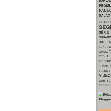
IORQ
PEQU
PAUL
SALÃ
SALEEN
SEG
SÉRI
SHUAN
SRT
SUNDO
T
TAGAZ
TESLA
TOURIN
TRÂNSI
VEECO
V
VIDE
WARTB
YOGOM