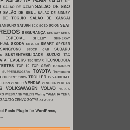
UE
SALÃO DE PARIS
SALÃO DE
SALÃO DE SÃO
IM
SALÃO DE QATAR
O
SALÃO DE SEUL
SALÃO DE SIDNEY
O DE TÓQUIO
SALÃO DE XANGAI
SEAT
SAMSUNG
SATURN
SCION
SCC
SCEO
REDOS
SEGURANÇA
SEGWAY
SEMA
E ESPECIAL
SHELBY
SHINERAY
SKODA
SMART
GHUAN
SPYKER
SKYCAR
SSANGYONG
SUBARU
STOCK CAR
SUSTENTABILIDADE
SUZUKI
TAC
WN
ATA
TEASERS
TECNOLOGIA
TECNICAR
TESTES
TOP 10
TOP GEAR
TOROIDION
TOYOTA
G SUPPERLEGGERA
Tramontana
TROLLER
TO
VAUXHALL
TRIDENT
TRION
TV
VENDAS
ELOZZI
VENCER
VENUCIA
VERITAS
OS
VOLKSWAGEN
VOLVO
VULCA
YAMAHA
URG
WIESMANN
WILLYS
Wuling
YEMA
ZAGATO
ZENVO
ZOTYE
O
ZX AUTO