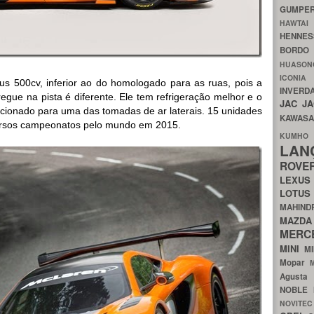
GUMP
HAWTA
HENNE
BORDO
HUASO
ICON
s 500cv, inferior ao do homologado para as ruas, pois a
INVERD
egue na pista é diferente. Ele tem refrigeração melhor e o
JAC
J
sicionado para uma das tomadas de ar laterais. 15 unidades
KAWAS
versos campeonatos pelo mundo em 2015.
KU
LA
ROV
LEXU
LOTU
MAHIN
MA
MERC
MINI
M
Mopar
Agust
NOBLE
NOVITE