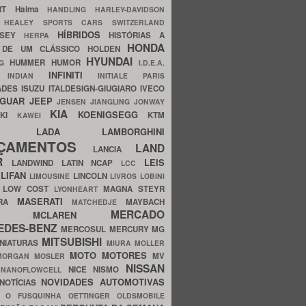
ERT
Haima
HANDLING
HARLEY-DAVIDSON
I
HEALEY SPORTS CARS SWITZERLAND
HÍBRIDOS
SSEY
HISTÓRIAS A
HERPA
HONDA
 DE UM CLÁSSICO
HOLDEN
HYUNDAI
HUMMER
HUMOR
NG
I.D.E.A.
INFINITI
IA
INDIAN
INITIALE PARIS
ADES
ISUZU
ITALDESIGN-GIUGIARO
IVECO
AGUAR
JEEP
JENSEN
JIANGLING
JONWAY
KIA
KOENIGSEGG
AKI
KTM
KAWEI
LADA
LAMBORGHINI
MHO
NÇAMENTOS
LAND
LANCIA
ER
LEIS
LANDWIND
LATIN NCAP
LCC
S
LIFAN
LINCOLN
LIMOUSINE
LIVROS
LOBINI
S
LOW COST
MAGNA STEYR
LYONHEART
MASERATI
DRA
MAYBACH
MATCHEDJE
MERCADO
ZDA
MCLAREN
EDES-BENZ
MERCOSUL
MERCURY
MG
MITSUBISHI
INIATURAS
MIURA
MOLLER
MOTO
MOTORES
MV
MORGAN
MOSLER
NISSAN
a
NICE
NISMO
NANOFLOWCELL
NOVIDADES AUTOMOTIVAS
NOTÍCIAS
C
O FUSQUINHA
OETTINGER
OLDSMOBILE