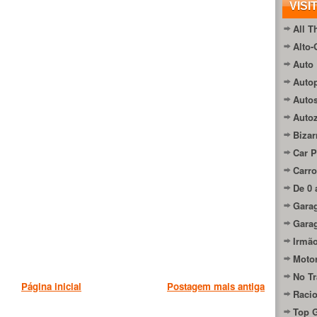
VISI
All T
Alto-
Auto 
Autop
Auto
Auto
Bizar
Car P
Carro
De 0 
Gara
Gara
Irmão
Moto
No Tr
Página inicial
Postagem mais antiga
Raci
Top 