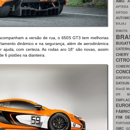
AMG
A
APTER
ARTIG
AUTOMO
BAJAJ
BIMOT
BRA
e acompanham a versão de rua, o 650S GT3 tem melhorias
BUGAT
rtamento dinâmico e na segurança, além de aerodinâmica
CATER
r ajuda, com certeza. As rodas aro 18” são novas, assim
CH
e 6 pistões na dianteira.
CIT
COMER
CON
DAEW
DATSU
DianZi M
DR 
EMPL
EURO
FÁBRI
FIM D
FORTUN
GMC
G