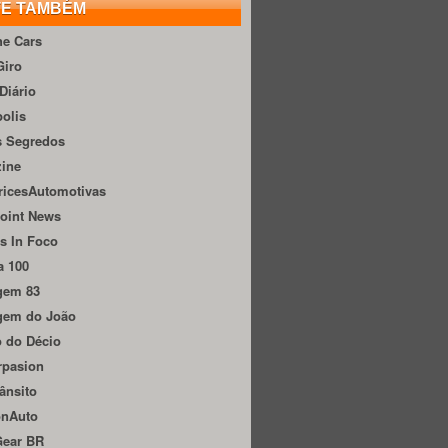
TE TAMBÉM
he Cars
Giro
Diário
olis
s Segredos
zine
ricesAutomotivas
oint News
s In Foco
a 100
gem 83
gem do João
 do Décio
rpasion
ânsito
onAuto
Gear BR