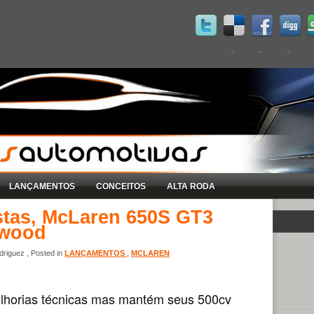
LANÇAMENTOS
CONCEITOS
ALTA RODA
stas, McLaren 650S GT3
dwood
riguez , Posted in
LANÇAMENTOS
,
MCLAREN
lhorias técnicas mas mantém seus 500cv