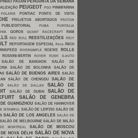
PERGUNTA DA SEMANA
PINIÃO
PAGANI
PEUGEOT
ALIZAÇÃO
PININFARINA
PGO
S
PONTIAC
PONTO DE VISTA
POLARIS
SCHE
PROJETOS ABORTADOS
PROTON
A
PUBLIEDITORIAL
PUMA
PURITALIA
QOROS
RAM
GHWA
QUANT
RACECRAFT
LLS
REESTILIZAÇÕES
RED BULL
RELY
ULT
REPORTAGEM ESPECIAL
RIICH
Reva
ROLLS
RINSPEED
ROEWE
RIVERSIMPLE
E
ROSSINI-BERTIN
ROVER
RUSH
S-AUTO
B
SALÃO DE BANGKOK
SALÃO DE
LONA
SALÃO DE BOLONHA
SALÃO DE
SALÃO DE BUENOS AIRES
LAS
SALÃO
SALÃO DE
SAN
SALÃO DE CHENGDU
SALÃO DE
AGO
SALÃO DE DALLAS
OIT
SALÃO DE
SALÃO DE DUBAI
NKFURT
SALÃO DE GENEBRA
 DE GUANGZHOU
SALÃO DE HANNOVER
SALÃO DE LEIPZIG
SALÃO DE
E ISTAMBUL
SALÃO DE LOS ANGELES
ES
SALÃO DE
SALÃO DE MELBOURNE
SALÃO DE MILÃO
SALÃO DE MOSCOU
 DE MONTREAL
SALÃO DE NOVA
 DE NOVA DÉLHI