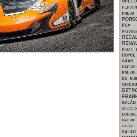
OPEL
O
PERSON
PNEU
POR
PS
PYEON
RECA
RENA
RIMAC
ROYC
SAA
BARCE
BRUXE
DE BU
CHIC
DETR
FRA
SALÃO
SALÃO D
LONDR
MADRID
SALÃO
SALÃO