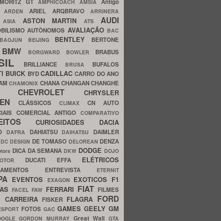
MORITZ GT
Antigo
AMPHICOACH
AMSIA
ARIEL
ARQBRAVO
A
ARDEN
ARRINERA
AUDI
ASTON MARTIN
O
ASIA
ATS
AVALIAÇÃO
BILISMO
AUTÔNOMOS
BAC
BENTLEY
BERTONE
BAOJUN
BEIJING
BMW
BRABUS
A
BORGWARD
BOWLER
SIL
BRILLIANCE
BUFALOS
BRUSA
TI
BUICK
CADILLAC
BYD
CARRO DO ANO
HAM
CHANA
CHANGAN
CHANGHE
CHAMONIX
CHEVROLET
ERY
CHRYSLER
ROEN
CLÁSSICOS
CN AUTO
CLIMAX
CIAIS
COMERCIAL ANTIGO
COMPARATIVO
CEITOS
CURIOSIDADES
DACIA
OO
DAHIATSU
DAIMLER
DAFRA
DAIHATSU
N
DE TOMASO
DENZA
DC DESIGN
DELOREAN
DODGE
DICA DA SEMANA
otors
DKW
DOJO
ELÉTRICOS
DUCATI
EFFA
MOTOR
ACAMENTOS
ENTREVISTA
ETERNIT
PA
EVENTOS
EXOTICOS
F1
EXAGON
FIAT
CAS
FERRARI
FILMES
FACEL
FAW
FORD
E CARREIRA
FLAGRA
FISKER
GAMES
GEELY
GM
FOTOS
ESPORT
GAC
Great Wall
OOGLE
GORDON MURRAY
GTA