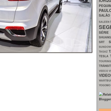
IORQ
PEQU
PAUL
SALÃ
SALEEN
SEG
SÉRI
SHUAN
SRT
SUNDO
T
TAGAZ
TESLA
TOURIN
TRÂNSI
VEECO
V
VIDE
WARTB
YOGOM