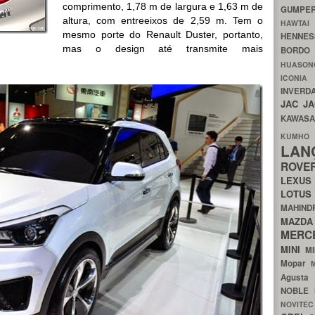
comprimento, 1,78 m de largura e 1,63 m de
GUMP
altura, com entreeixos de 2,59 m. Tem o
HAWTA
mesmo porte do Renault Duster, portanto,
HENNE
mas o design até transmite mais
BORDO
HUASO
ICON
INVERD
JAC
J
KAWAS
KU
LA
ROV
LEXU
LOTU
MAHIN
MA
MERC
MINI
M
Mopar
Agust
NOBLE
NOVITE