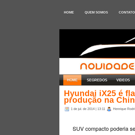
HOME
QUEM SOMOS
CONTATO
HOME
SEGREDOS
VIDEOS
Hyundai iX25 é fl
produção na Chi
1 de jul. de 2014
| 13:11
Henrique Rodri
SUV compacto poderia ser