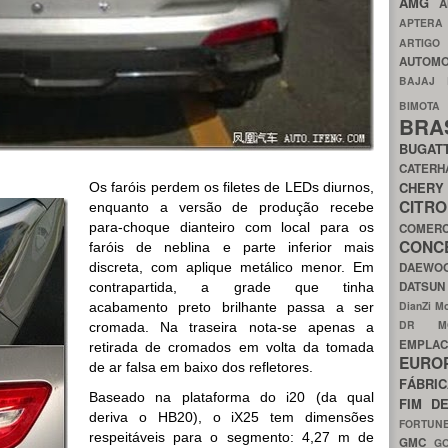
AMG
A
APTER
ARTIG
AUTOMO
BAJAJ
BIMOT
BRA
BUGAT
CATER
CH
Os faróis perdem os filetes de LEDs diurnos,
CIT
enquanto a versão de produção recebe
para-choque dianteiro com local para os
COMER
CON
faróis de neblina e parte inferior mais
discreta, com aplique metálico menor. Em
DAEW
DATSU
contrapartida, a grade que tinha
DianZi M
acabamento preto brilhante passa a ser
DR 
cromada. Na traseira nota-se apenas a
EMPL
retirada de cromados em volta da tomada
EURO
de ar falsa em baixo dos refletores.
FÁBRI
Baseado na plataforma do i20 (da qual
FIM D
deriva o HB20), o iX25 tem dimensões
FORTUN
respeitáveis para o segmento: 4,27 m de
GMC
G