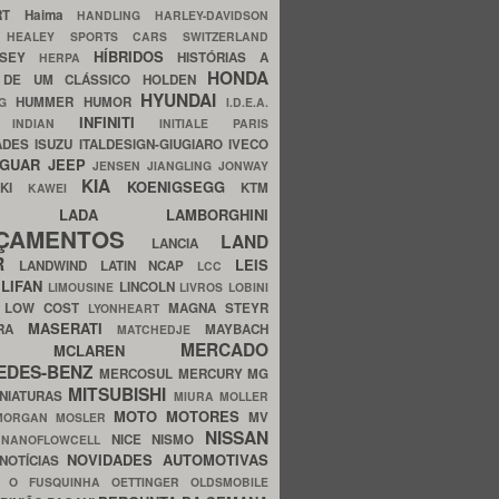
ERT
Haima
HANDLING
HARLEY-DAVIDSON
I
HEALEY SPORTS CARS SWITZERLAND
HÍBRIDOS
SSEY
HISTÓRIAS A
HERPA
HONDA
 DE UM CLÁSSICO
HOLDEN
HYUNDAI
HUMMER
HUMOR
NG
I.D.E.A.
INFINITI
IA
INDIAN
INITIALE PARIS
ADES
ISUZU
ITALDESIGN-GIUGIARO
IVECO
AGUAR
JEEP
JENSEN
JIANGLING
JONWAY
KIA
KOENIGSEGG
AKI
KTM
KAWEI
LADA
LAMBORGHINI
MHO
NÇAMENTOS
LAND
LANCIA
ER
LEIS
LANDWIND
LATIN NCAP
LCC
S
LIFAN
LINCOLN
LIMOUSINE
LIVROS
LOBINI
S
LOW COST
MAGNA STEYR
LYONHEART
MASERATI
DRA
MAYBACH
MATCHEDJE
MERCADO
ZDA
MCLAREN
EDES-BENZ
MERCOSUL
MERCURY
MG
MITSUBISHI
INIATURAS
MIURA
MOLLER
MOTO
MOTORES
MV
MORGAN
MOSLER
NISSAN
a
NICE
NISMO
NANOFLOWCELL
NOVIDADES AUTOMOTIVAS
NOTÍCIAS
C
O FUSQUINHA
OETTINGER
OLDSMOBILE