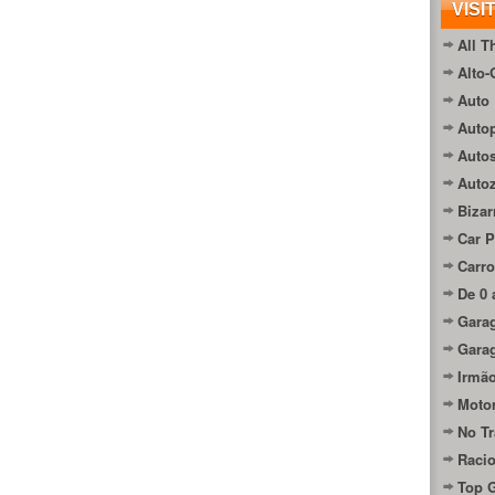
VISI
All T
Alto-
Auto 
Autop
Auto
Auto
Bizar
Car P
Carro
De 0 
Gara
Gara
Irmão
Moto
No Tr
Raci
Top 