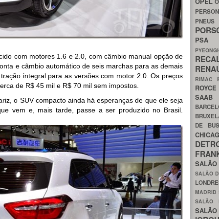
OPEL
O
PERSON
PNEU
POR
PS
PYEON
ecido com motores 1.6 e 2.0, com câmbio manual opção de
RECA
onta e câmbio automático de seis marchas para as demais
RENA
tração integral para as versões com motor 2.0. Os preços
RIMAC
erca de R$ 45 mil e R$ 70 mil sem impostos.
ROYC
SAA
riz, o SUV compacto ainda há esperanças de que ele seja
BARCE
ue vem e, mais tarde, passe a ser produzido no Brasil.
BRUXE
DE BU
CHIC
DETR
FRA
SALÃO
SALÃO D
LONDR
MADRID
SALÃO
SALÃO