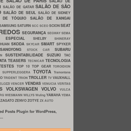
UE
SALÃO DE PARIS
SALÃO DE
SALÃO DE SÃO
IM
SALÃO DE QATAR
O
SALÃO DE SEUL
SALÃO DE SIDNEY
O DE TÓQUIO
SALÃO DE XANGAI
SEAT
SAMSUNG
SATURN
SCION
SCC
SCEO
REDOS
SEGURANÇA
SEGWAY
SEMA
E ESPECIAL
SHELBY
SHINERAY
SKODA
SMART
GHUAN
SPYKER
SKYCAR
SSANGYONG
SUBARU
STOCK CAR
SUSTENTABILIDADE
SUZUKI
TAC
WN
ATA
TEASERS
TECNOLOGIA
TECNICAR
TESTES
TOP 10
TOP GEAR
TOROIDION
TOYOTA
G SUPPERLEGGERA
Tramontana
TROLLER
TO
VAUXHALL
TRIDENT
TRION
TV
VENDAS
ELOZZI
VENCER
VENUCIA
VERITAS
OS
VOLKSWAGEN
VOLVO
VULCA
YAMAHA
URG
WIESMANN
WILLYS
Wuling
YEMA
ZAGATO
ZENVO
ZOTYE
O
ZX AUTO