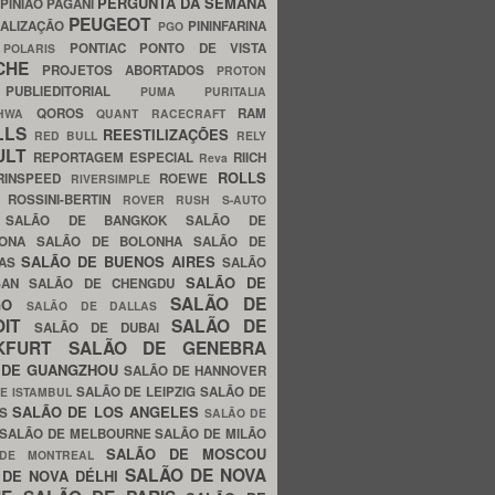
PERGUNTA DA SEMANA
PINIÃO
PAGANI
PEUGEOT
ALIZAÇÃO
PININFARINA
PGO
S
PONTIAC
PONTO DE VISTA
POLARIS
SCHE
PROJETOS ABORTADOS
PROTON
A
PUBLIEDITORIAL
PUMA
PURITALIA
QOROS
RAM
GHWA
QUANT
RACECRAFT
LLS
REESTILIZAÇÕES
RED BULL
RELY
ULT
REPORTAGEM ESPECIAL
RIICH
Reva
ROLLS
RINSPEED
ROEWE
RIVERSIMPLE
E
ROSSINI-BERTIN
ROVER
RUSH
S-AUTO
B
SALÃO DE BANGKOK
SALÃO DE
LONA
SALÃO DE BOLONHA
SALÃO DE
SALÃO DE BUENOS AIRES
LAS
SALÃO
SALÃO DE
SAN
SALÃO DE CHENGDU
SALÃO DE
AGO
SALÃO DE DALLAS
OIT
SALÃO DE
SALÃO DE DUBAI
NKFURT
SALÃO DE GENEBRA
 DE GUANGZHOU
SALÃO DE HANNOVER
SALÃO DE LEIPZIG
SALÃO DE
E ISTAMBUL
SALÃO DE LOS ANGELES
ES
SALÃO DE
SALÃO DE MELBOURNE
SALÃO DE MILÃO
SALÃO DE MOSCOU
 DE MONTREAL
SALÃO DE NOVA
 DE NOVA DÉLHI