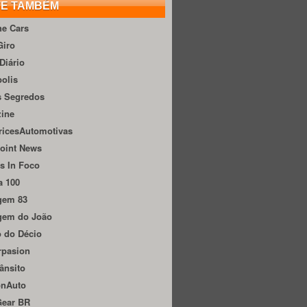
TE TAMBÉM
he Cars
Giro
Diário
olis
s Segredos
zine
ricesAutomotivas
oint News
s In Foco
a 100
gem 83
gem do João
 do Décio
rpasion
ânsito
onAuto
Gear BR