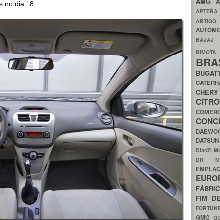
AMG
A
s no dia 18.
APTER
ARTIG
AUTOMO
BAJAJ
BIMOT
BRA
BUGAT
CATER
CH
CIT
COMER
CON
DAEW
DATSU
DianZi M
DR 
EMPL
EURO
FÁBRI
FIM D
FORTUN
GMC
G