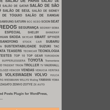
UE
SALÃO DE PARIS
SALÃO DE
SALÃO DE SÃO
IM
SALÃO DE QATAR
O
SALÃO DE SEUL
SALÃO DE SIDNEY
O DE TÓQUIO
SALÃO DE XANGAI
SEAT
SAMSUNG
SATURN
SCION
SCC
SCEO
REDOS
SEGURANÇA
SEGWAY
SEMA
E ESPECIAL
SHELBY
SHINERAY
SKODA
SMART
GHUAN
SPYKER
SKYCAR
SSANGYONG
SUBARU
STOCK CAR
SUSTENTABILIDADE
SUZUKI
TAC
WN
ATA
TEASERS
TECNOLOGIA
TECNICAR
TESTES
TOP 10
TOP GEAR
TOROIDION
TOYOTA
G SUPPERLEGGERA
Tramontana
TROLLER
TO
VAUXHALL
TRIDENT
TRION
TV
VENDAS
ELOZZI
VENCER
VENUCIA
VERITAS
OS
VOLKSWAGEN
VOLVO
VULCA
YAMAHA
URG
WIESMANN
WILLYS
Wuling
YEMA
ZAGATO
ZENVO
ZOTYE
O
ZX AUTO