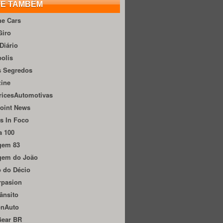
TE TAMBÉM
he Cars
Giro
Diário
olis
s Segredos
zine
ricesAutomotivas
oint News
s In Foco
a 100
gem 83
gem do João
 do Décio
rpasion
ânsito
onAuto
Gear BR