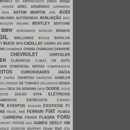
MORITZ GT
Antigo
AMPHICOACH
AMSIA
ARIEL
ARQBRAVO
A
ARDEN
ARRINERA
AUDI
ASTON MARTIN
O
ASIA
ATS
AVALIAÇÃO
BILISMO
AUTÔNOMOS
BAC
BENTLEY
BERTONE
BAOJUN
BEIJING
BMW
BRABUS
A
BORGWARD
BOWLER
SIL
BRILLIANCE
BUFALOS
BRUSA
TI
BUICK
CADILLAC
BYD
CARRO DO ANO
HAM
CHANA
CHANGAN
CHANGHE
CHAMONIX
CHEVROLET
ERY
CHRYSLER
ROEN
CLÁSSICOS
CN AUTO
CLIMAX
CIAIS
COMERCIAL ANTIGO
COMPARATIVO
CEITOS
CURIOSIDADES
DACIA
OO
DAHIATSU
DAIMLER
DAFRA
DAIHATSU
N
DE TOMASO
DENZA
DC DESIGN
DELOREAN
DODGE
DICA DA SEMANA
otors
DKW
DOJO
ELÉTRICOS
DUCATI
EFFA
MOTOR
ACAMENTOS
ENTREVISTA
ETERNIT
PA
EVENTOS
EXOTICOS
F1
EXAGON
FIAT
CAS
FERRARI
FILMES
FACEL
FAW
FORD
E CARREIRA
FLAGRA
FISKER
GAMES
GEELY
GM
FOTOS
ESPORT
GAC
Great Wall
OOGLE
GORDON MURRAY
GTA