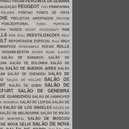
PERGUNTA DA SEMANA
PINIÃO
PAGANI
PEUGEOT
ALIZAÇÃO
PININFARINA
PGO
S
PONTIAC
PONTO DE VISTA
POLARIS
SCHE
PROJETOS ABORTADOS
PROTON
A
PUBLIEDITORIAL
PUMA
PURITALIA
QOROS
RAM
GHWA
QUANT
RACECRAFT
LLS
REESTILIZAÇÕES
RED BULL
RELY
ULT
REPORTAGEM ESPECIAL
RIICH
Reva
ROLLS
RINSPEED
ROEWE
RIVERSIMPLE
E
ROSSINI-BERTIN
ROVER
RUSH
S-AUTO
B
SALÃO DE BANGKOK
SALÃO DE
LONA
SALÃO DE BOLONHA
SALÃO DE
SALÃO DE BUENOS AIRES
LAS
SALÃO
SALÃO DE
SAN
SALÃO DE CHENGDU
SALÃO DE
AGO
SALÃO DE DALLAS
OIT
SALÃO DE
SALÃO DE DUBAI
NKFURT
SALÃO DE GENEBRA
 DE GUANGZHOU
SALÃO DE HANNOVER
SALÃO DE LEIPZIG
SALÃO DE
E ISTAMBUL
SALÃO DE LOS ANGELES
ES
SALÃO DE
SALÃO DE MELBOURNE
SALÃO DE MILÃO
SALÃO DE MOSCOU
 DE MONTREAL
SALÃO DE NOVA
 DE NOVA DÉLHI