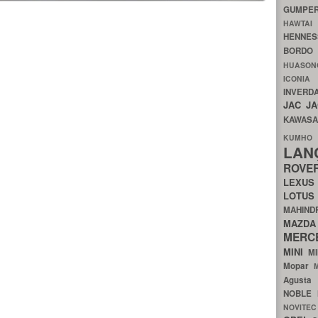
GUMP
HAWTA
HENNE
BORDO
HUASO
ICON
INVERD
JAC
J
KAWAS
KU
LA
ROV
LEXU
LOTU
MAHIN
MA
MERC
MINI
M
Mopar
Agust
NOBLE
NOVITE