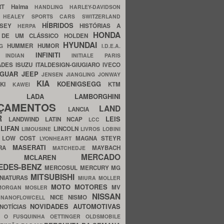
ERT
Haima
HANDLING
HARLEY-DAVIDSON
I
HEALEY SPORTS CARS SWITZERLAND
HÍBRIDOS
SSEY
HISTÓRIAS A
HERPA
HONDA
 DE UM CLÁSSICO
HOLDEN
HYUNDAI
HUMMER
HUMOR
NG
I.D.E.A.
INFINITI
IA
INDIAN
INITIALE PARIS
ADES
ISUZU
ITALDESIGN-GIUGIARO
IVECO
AGUAR
JEEP
JENSEN
JIANGLING
JONWAY
KIA
KOENIGSEGG
AKI
KTM
KAWEI
LADA
LAMBORGHINI
MHO
NÇAMENTOS
LAND
LANCIA
ER
LEIS
LANDWIND
LATIN NCAP
LCC
S
LIFAN
LINCOLN
LIMOUSINE
LIVROS
LOBINI
S
LOW COST
MAGNA STEYR
LYONHEART
MASERATI
DRA
MAYBACH
MATCHEDJE
MERCADO
ZDA
MCLAREN
EDES-BENZ
MERCOSUL
MERCURY
MG
MITSUBISHI
INIATURAS
MIURA
MOLLER
MOTO
MOTORES
MV
MORGAN
MOSLER
NISSAN
a
NICE
NISMO
NANOFLOWCELL
NOVIDADES AUTOMOTIVAS
NOTÍCIAS
C
O FUSQUINHA
OETTINGER
OLDSMOBILE