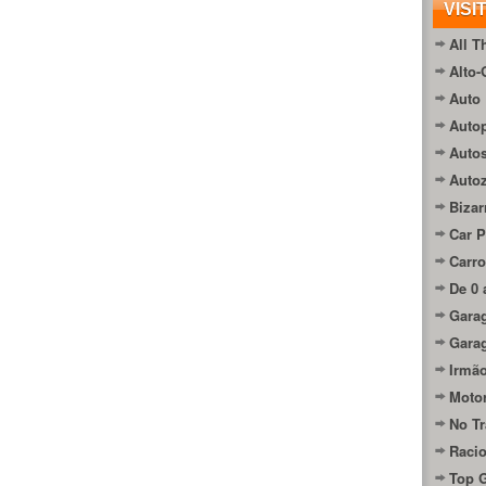
VISI
All T
Alto-
Auto 
Autop
Auto
Auto
Bizar
Car P
Carro
De 0 
Gara
Gara
Irmão
Moto
No Tr
Raci
Top 