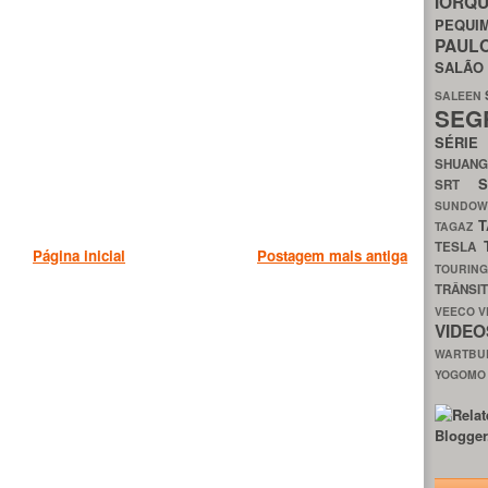
IORQ
PEQU
PAUL
SALÃ
SALEEN
SEG
SÉRI
SHUAN
SRT
SUNDO
T
TAGAZ
TESLA
Página inicial
Postagem mais antiga
TOURIN
TRÂNSI
VEECO
V
VIDE
WARTB
YOGOM