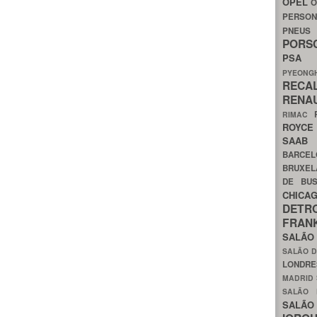
OPEL
O
PERSON
PNEU
POR
PS
PYEON
RECA
RENA
RIMAC
ROYC
SAA
BARCE
BRUXE
DE BU
CHIC
DETR
FRA
SALÃO
SALÃO D
LONDR
MADRID
SALÃO
SALÃO