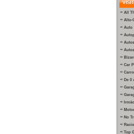
VISI
All T
Alto-
Auto 
Autop
Auto
Auto
Bizar
Car P
Carro
De 0 
Gara
Gara
Irmão
Moto
No Tr
Raci
Top 