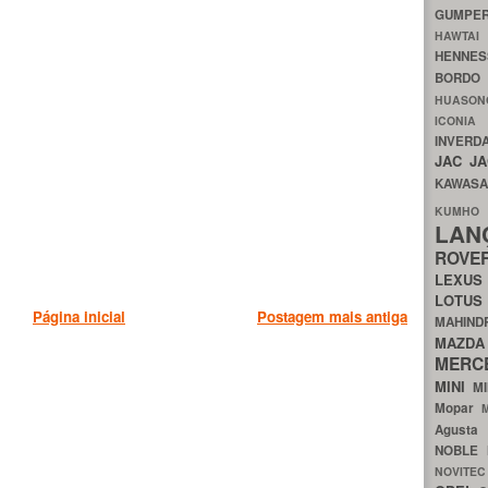
GUMP
HAWTA
HENNE
BORDO
HUASO
ICON
INVERD
JAC
J
KAWAS
KU
LA
ROV
LEXU
LOTU
Página inicial
Postagem mais antiga
MAHIN
MA
MERC
MINI
M
Mopar
Agust
NOBLE
NOVITE