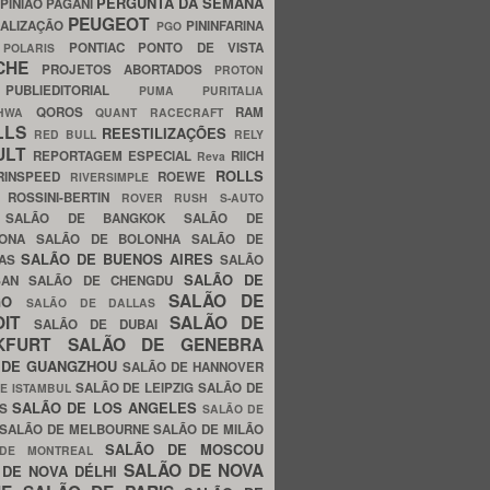
PERGUNTA DA SEMANA
PINIÃO
PAGANI
PEUGEOT
ALIZAÇÃO
PININFARINA
PGO
S
PONTIAC
PONTO DE VISTA
POLARIS
SCHE
PROJETOS ABORTADOS
PROTON
A
PUBLIEDITORIAL
PUMA
PURITALIA
QOROS
RAM
GHWA
QUANT
RACECRAFT
LLS
REESTILIZAÇÕES
RED BULL
RELY
ULT
REPORTAGEM ESPECIAL
RIICH
Reva
ROLLS
RINSPEED
ROEWE
RIVERSIMPLE
E
ROSSINI-BERTIN
ROVER
RUSH
S-AUTO
B
SALÃO DE BANGKOK
SALÃO DE
LONA
SALÃO DE BOLONHA
SALÃO DE
SALÃO DE BUENOS AIRES
LAS
SALÃO
SALÃO DE
SAN
SALÃO DE CHENGDU
SALÃO DE
AGO
SALÃO DE DALLAS
OIT
SALÃO DE
SALÃO DE DUBAI
NKFURT
SALÃO DE GENEBRA
 DE GUANGZHOU
SALÃO DE HANNOVER
SALÃO DE LEIPZIG
SALÃO DE
E ISTAMBUL
SALÃO DE LOS ANGELES
ES
SALÃO DE
SALÃO DE MELBOURNE
SALÃO DE MILÃO
SALÃO DE MOSCOU
 DE MONTREAL
SALÃO DE NOVA
 DE NOVA DÉLHI