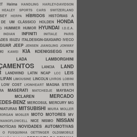
ERT
Haima
HANDLING
HARLEY-DAVIDSON
I
HEALEY SPORTS CARS SWITZERLAND
HÍBRIDOS
SSEY
HISTÓRIAS A
HERPA
HONDA
 DE UM CLÁSSICO
HOLDEN
HYUNDAI
HUMMER
HUMOR
NG
I.D.E.A.
INFINITI
IA
INDIAN
INITIALE PARIS
ADES
ISUZU
ITALDESIGN-GIUGIARO
IVECO
AGUAR
JEEP
JENSEN
JIANGLING
JONWAY
KIA
KOENIGSEGG
AKI
KTM
KAWEI
LADA
LAMBORGHINI
MHO
NÇAMENTOS
LAND
LANCIA
ER
LEIS
LANDWIND
LATIN NCAP
LCC
S
LIFAN
LINCOLN
LIMOUSINE
LIVROS
LOBINI
S
LOW COST
MAGNA STEYR
LYONHEART
MASERATI
DRA
MAYBACH
MATCHEDJE
MERCADO
ZDA
MCLAREN
EDES-BENZ
MERCOSUL
MERCURY
MG
MITSUBISHI
INIATURAS
MIURA
MOLLER
MOTO
MOTORES
MV
MORGAN
MOSLER
NISSAN
a
NICE
NISMO
NANOFLOWCELL
NOVIDADES AUTOMOTIVAS
NOTÍCIAS
C
O FUSQUINHA
OETTINGER
OLDSMOBILE