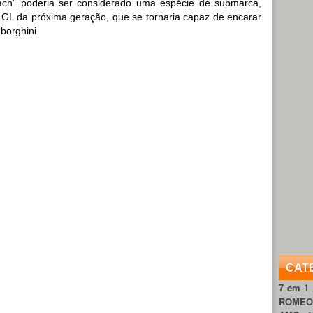
h” poderia ser considerado uma espécie de submarca,
L da próxima geração, que se tornaria capaz de encarar
borghini.
CAT
7 em 1
ROME