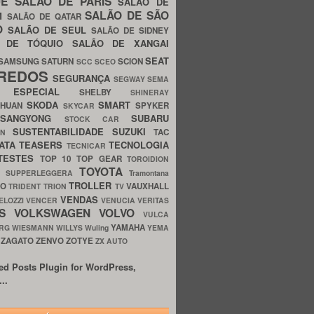
UE
SALÃO DE PARIS
SALÃO DE
SALÃO DE SÃO
IM
SALÃO DE QATAR
O
SALÃO DE SEUL
SALÃO DE SIDNEY
O DE TÓQUIO
SALÃO DE XANGAI
SEAT
SAMSUNG
SATURN
SCION
SCC
SCEO
REDOS
SEGURANÇA
SEGWAY
SEMA
E ESPECIAL
SHELBY
SHINERAY
SKODA
SMART
GHUAN
SPYKER
SKYCAR
SSANGYONG
SUBARU
STOCK CAR
SUSTENTABILIDADE
SUZUKI
TAC
WN
ATA
TEASERS
TECNOLOGIA
TECNICAR
TESTES
TOP 10
TOP GEAR
TOROIDION
TOYOTA
G SUPPERLEGGERA
Tramontana
TROLLER
TO
VAUXHALL
TRIDENT
TRION
TV
VENDAS
ELOZZI
VENCER
VENUCIA
VERITAS
OS
VOLKSWAGEN
VOLVO
VULCA
YAMAHA
URG
WIESMANN
WILLYS
Wuling
YEMA
ZAGATO
ZENVO
ZOTYE
O
ZX AUTO