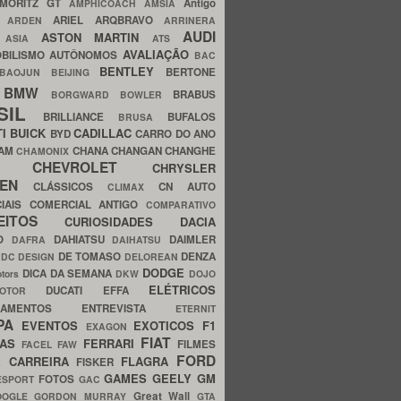
MORITZ GT
Antigo
AMPHICOACH
AMSIA
ARIEL
ARQBRAVO
A
ARDEN
ARRINERA
AUDI
ASTON MARTIN
O
ASIA
ATS
AVALIAÇÃO
BILISMO
AUTÔNOMOS
BAC
BENTLEY
BERTONE
BAOJUN
BEIJING
BMW
BRABUS
A
BORGWARD
BOWLER
SIL
BRILLIANCE
BUFALOS
BRUSA
TI
BUICK
CADILLAC
BYD
CARRO DO ANO
HAM
CHANA
CHANGAN
CHANGHE
CHAMONIX
CHEVROLET
ERY
CHRYSLER
ROEN
CLÁSSICOS
CN AUTO
CLIMAX
CIAIS
COMERCIAL ANTIGO
COMPARATIVO
CEITOS
CURIOSIDADES
DACIA
OO
DAHIATSU
DAIMLER
DAFRA
DAIHATSU
N
DE TOMASO
DENZA
DC DESIGN
DELOREAN
DODGE
DICA DA SEMANA
otors
DKW
DOJO
ELÉTRICOS
DUCATI
EFFA
MOTOR
ACAMENTOS
ENTREVISTA
ETERNIT
PA
EVENTOS
EXOTICOS
F1
EXAGON
FIAT
CAS
FERRARI
FILMES
FACEL
FAW
FORD
E CARREIRA
FLAGRA
FISKER
GAMES
GEELY
GM
FOTOS
ESPORT
GAC
Great Wall
OOGLE
GORDON MURRAY
GTA