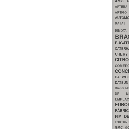
AMG
A
APTER
ARTIG
AUTOMO
BAJAJ
BIMOT
BRA
BUGAT
CATER
CH
CIT
COMER
CON
DAEW
DATSU
DianZi M
DR 
EMPL
EURO
FÁBRI
FIM D
FORTUN
GMC
G