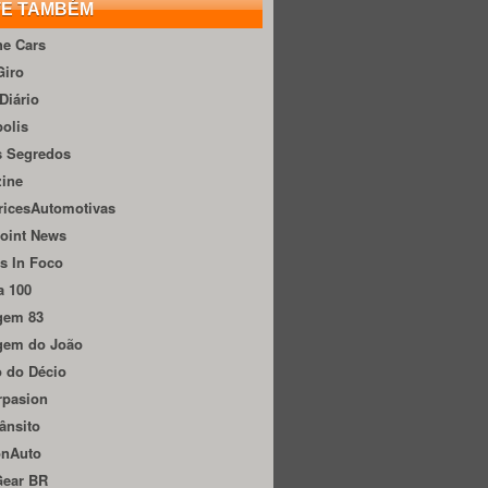
TE TAMBÉM
he Cars
Giro
Diário
olis
s Segredos
zine
ricesAutomotivas
oint News
s In Foco
a 100
gem 83
gem do João
 do Décio
rpasion
ânsito
onAuto
Gear BR