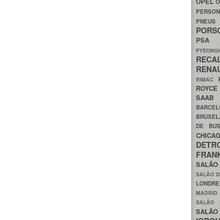
OPEL
O
PERSON
PNEU
POR
PS
PYEON
RECA
RENA
RIMAC
ROYC
SAA
BARCE
BRUXE
DE BU
CHIC
DETR
FRA
SALÃO
SALÃO D
LONDR
MADRID
SALÃO
SALÃO