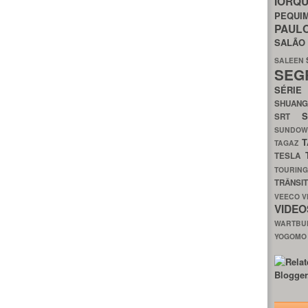
IORQ
PEQU
PAUL
SALÃ
SALEEN
SEG
SÉRI
SHUAN
SRT
SUNDO
T
TAGAZ
TESLA
TOURIN
TRÂNSI
VEECO
V
VIDE
WARTB
YOGOM