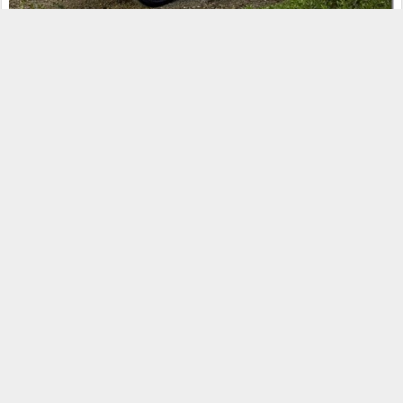
Excêntrico pelo simples fato de ser um crossover conversível, o
Murano CrossCabriolet não tinha muitas chances de dar certo.
Vendeu pouco em pouco mais de três anos de mercado, tendo
2012 como seu melhor ano, com 3.278 unidades vendidas – mas
foram apenas 1.332 em 2013. Pior, ele ainda recebeu o título de
”Carro mais odiado de 2011”
pela revista Fortune. É a certeza de
que ele nunca será esquecido.