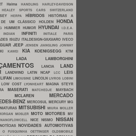
ERT
Haima
HANDLING
HARLEY-DAVIDSON
I
HEALEY SPORTS CARS SWITZERLAND
HÍBRIDOS
SSEY
HISTÓRIAS A
HERPA
HONDA
 DE UM CLÁSSICO
HOLDEN
HYUNDAI
HUMMER
HUMOR
NG
I.D.E.A.
INFINITI
IA
INDIAN
INITIALE PARIS
ADES
ISUZU
ITALDESIGN-GIUGIARO
IVECO
AGUAR
JEEP
JENSEN
JIANGLING
JONWAY
KIA
KOENIGSEGG
AKI
KTM
KAWEI
LADA
LAMBORGHINI
MHO
NÇAMENTOS
LAND
LANCIA
ER
LEIS
LANDWIND
LATIN NCAP
LCC
S
LIFAN
LINCOLN
LIMOUSINE
LIVROS
LOBINI
S
LOW COST
MAGNA STEYR
LYONHEART
MASERATI
DRA
MAYBACH
MATCHEDJE
MERCADO
ZDA
MCLAREN
EDES-BENZ
MERCOSUL
MERCURY
MG
MITSUBISHI
INIATURAS
MIURA
MOLLER
MOTO
MOTORES
MV
MORGAN
MOSLER
NISSAN
a
NICE
NISMO
NANOFLOWCELL
NOVIDADES AUTOMOTIVAS
NOTÍCIAS
C
O FUSQUINHA
OETTINGER
OLDSMOBILE