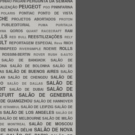
PERGUNTA DA SEMANA
PINIÃO
PAGANI
PEUGEOT
ALIZAÇÃO
PININFARINA
PGO
S
PONTIAC
PONTO DE VISTA
POLARIS
SCHE
PROJETOS ABORTADOS
PROTON
A
PUBLIEDITORIAL
PUMA
PURITALIA
QOROS
RAM
GHWA
QUANT
RACECRAFT
LLS
REESTILIZAÇÕES
RED BULL
RELY
ULT
REPORTAGEM ESPECIAL
RIICH
Reva
ROLLS
RINSPEED
ROEWE
RIVERSIMPLE
E
ROSSINI-BERTIN
ROVER
RUSH
S-AUTO
B
SALÃO DE BANGKOK
SALÃO DE
LONA
SALÃO DE BOLONHA
SALÃO DE
SALÃO DE BUENOS AIRES
LAS
SALÃO
SALÃO DE
SAN
SALÃO DE CHENGDU
SALÃO DE
AGO
SALÃO DE DALLAS
OIT
SALÃO DE
SALÃO DE DUBAI
NKFURT
SALÃO DE GENEBRA
 DE GUANGZHOU
SALÃO DE HANNOVER
SALÃO DE LEIPZIG
SALÃO DE
E ISTAMBUL
SALÃO DE LOS ANGELES
ES
SALÃO DE
SALÃO DE MELBOURNE
SALÃO DE MILÃO
SALÃO DE MOSCOU
 DE MONTREAL
SALÃO DE NOVA
 DE NOVA DÉLHI