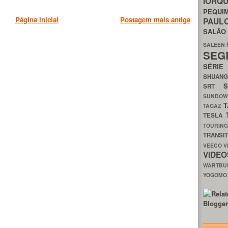
IORQ
PEQU
Página inicial
Postagem mais antiga
PAUL
SALÃ
SALEEN
SEG
SÉRI
SHUAN
SRT
SUNDO
T
TAGAZ
TESLA
TOURIN
TRÂNSI
VEECO
V
VIDE
WARTB
YOGOM