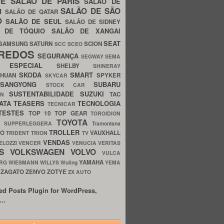
UE
SALÃO DE PARIS
SALÃO DE
SALÃO DE SÃO
IM
SALÃO DE QATAR
O
SALÃO DE SEUL
SALÃO DE SIDNEY
O DE TÓQUIO
SALÃO DE XANGAI
SEAT
SAMSUNG
SATURN
SCION
SCC
SCEO
REDOS
SEGURANÇA
SEGWAY
SEMA
E ESPECIAL
SHELBY
SHINERAY
SKODA
SMART
GHUAN
SPYKER
SKYCAR
SSANGYONG
SUBARU
STOCK CAR
SUSTENTABILIDADE
SUZUKI
TAC
WN
ATA
TEASERS
TECNOLOGIA
TECNICAR
TESTES
TOP 10
TOP GEAR
TOROIDION
TOYOTA
G SUPPERLEGGERA
Tramontana
TROLLER
TO
VAUXHALL
TRIDENT
TRION
TV
VENDAS
ELOZZI
VENCER
VENUCIA
VERITAS
OS
VOLKSWAGEN
VOLVO
VULCA
YAMAHA
URG
WIESMANN
WILLYS
Wuling
YEMA
ZAGATO
ZENVO
ZOTYE
O
ZX AUTO