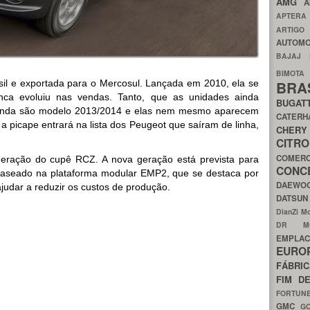
AMG
A
APTER
ARTIG
AUTOMO
BAJAJ
BIMOT
sil e exportada para o Mercosul. Lançada em 2010, ela se
BRA
a evoluiu nas vendas. Tanto, que as unidades ainda
BUGAT
) ainda são modelo 2013/2014 e elas nem mesmo aparecem
CATER
a picape entrará na lista dos Peugeot que saíram de linha,
CH
CIT
COMER
eração do cupê RCZ. A nova geração está prevista para
CON
baseado na plataforma modular EMP2, que se destaca por
DAEW
ajudar a reduzir os custos de produção.
DATSU
DianZi M
DR 
EMPL
EURO
FÁBRI
FIM D
FORTUN
GMC
G