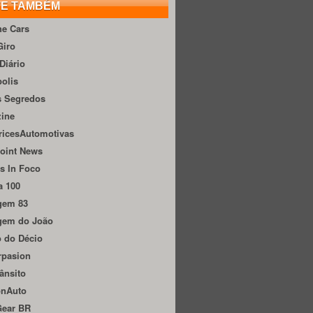
TE TAMBÉM
he Cars
Giro
Diário
olis
s Segredos
zine
ricesAutomotivas
oint News
s In Foco
a 100
gem 83
gem do João
 do Décio
rpasion
ânsito
onAuto
Gear BR