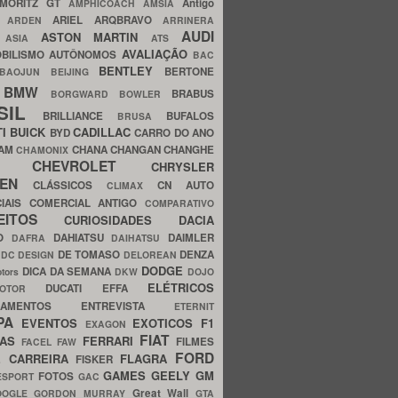
MORITZ GT
Antigo
AMPHICOACH
AMSIA
ARIEL
ARQBRAVO
A
ARDEN
ARRINERA
AUDI
ASTON MARTIN
O
ASIA
ATS
AVALIAÇÃO
BILISMO
AUTÔNOMOS
BAC
BENTLEY
BERTONE
BAOJUN
BEIJING
BMW
BRABUS
A
BORGWARD
BOWLER
SIL
BRILLIANCE
BUFALOS
BRUSA
TI
BUICK
CADILLAC
BYD
CARRO DO ANO
HAM
CHANA
CHANGAN
CHANGHE
CHAMONIX
CHEVROLET
ERY
CHRYSLER
ROEN
CLÁSSICOS
CN AUTO
CLIMAX
CIAIS
COMERCIAL ANTIGO
COMPARATIVO
CEITOS
CURIOSIDADES
DACIA
OO
DAHIATSU
DAIMLER
DAFRA
DAIHATSU
N
DE TOMASO
DENZA
DC DESIGN
DELOREAN
DODGE
DICA DA SEMANA
otors
DKW
DOJO
ELÉTRICOS
DUCATI
EFFA
MOTOR
ACAMENTOS
ENTREVISTA
ETERNIT
PA
EVENTOS
EXOTICOS
F1
EXAGON
FIAT
CAS
FERRARI
FILMES
FACEL
FAW
FORD
E CARREIRA
FLAGRA
FISKER
GAMES
GEELY
GM
FOTOS
ESPORT
GAC
Great Wall
OOGLE
GORDON MURRAY
GTA