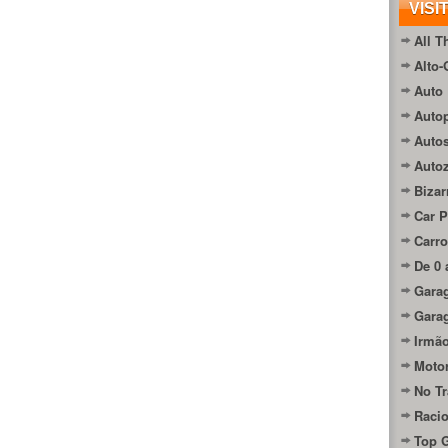
VISI
All T
Alto-
Auto 
Autop
Auto
Auto
Bizar
Car P
Carro
De 0 
Gara
Gara
Irmão
Moto
No Tr
Raci
Top 