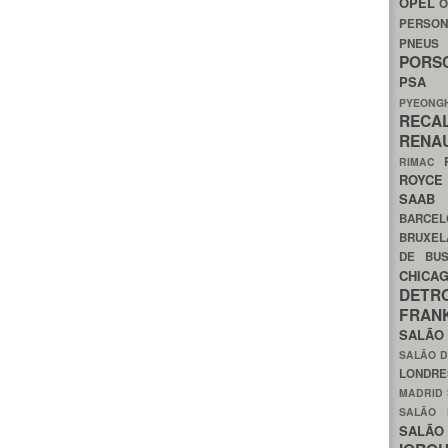
OPEL
O
PERSON
PNEU
POR
PS
PYEON
RECA
RENA
RIMAC
ROYC
SAA
BARCE
BRUXE
DE BU
CHIC
DETR
FRA
SALÃO
SALÃO D
LONDR
MADRID
SALÃO
SALÃO