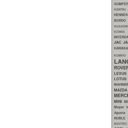
GUMP
HAWTA
HENNE
BORDO
HUASO
ICON
INVERD
JAC
J
KAWAS
KU
LA
ROV
LEXU
LOTU
MAHIN
MA
MERC
MINI
M
Mopar
Agust
NOBLE
NOVITE