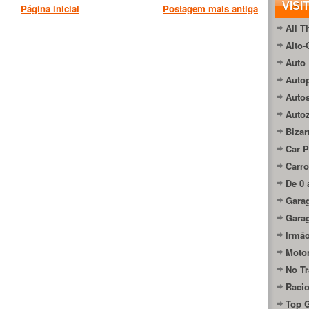
VISI
Página inicial
Postagem mais antiga
All T
Alto-
Auto 
Autop
Auto
Auto
Bizar
Car P
Carro
De 0 
Gara
Gara
Irmão
Moto
No Tr
Raci
Top 