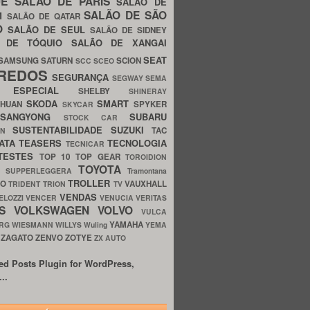
UE
SALÃO DE PARIS
SALÃO DE
SALÃO DE SÃO
IM
SALÃO DE QATAR
O
SALÃO DE SEUL
SALÃO DE SIDNEY
O DE TÓQUIO
SALÃO DE XANGAI
SEAT
SAMSUNG
SATURN
SCION
SCC
SCEO
REDOS
SEGURANÇA
SEGWAY
SEMA
E ESPECIAL
SHELBY
SHINERAY
SKODA
SMART
GHUAN
SPYKER
SKYCAR
SSANGYONG
SUBARU
STOCK CAR
SUSTENTABILIDADE
SUZUKI
TAC
WN
ATA
TEASERS
TECNOLOGIA
TECNICAR
TESTES
TOP 10
TOP GEAR
TOROIDION
TOYOTA
G SUPPERLEGGERA
Tramontana
TROLLER
TO
VAUXHALL
TRIDENT
TRION
TV
VENDAS
ELOZZI
VENCER
VENUCIA
VERITAS
OS
VOLKSWAGEN
VOLVO
VULCA
YAMAHA
URG
WIESMANN
WILLYS
Wuling
YEMA
ZAGATO
ZENVO
ZOTYE
O
ZX AUTO