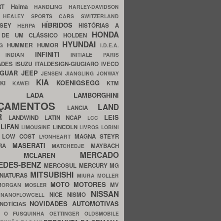
ERT
Haima
HANDLING
HARLEY-DAVIDSON
I
HEALEY SPORTS CARS SWITZERLAND
HÍBRIDOS
SSEY
HISTÓRIAS A
HERPA
HONDA
 DE UM CLÁSSICO
HOLDEN
HYUNDAI
HUMMER
HUMOR
NG
I.D.E.A.
INFINITI
IA
INDIAN
INITIALE PARIS
ADES
ISUZU
ITALDESIGN-GIUGIARO
IVECO
AGUAR
JEEP
JENSEN
JIANGLING
JONWAY
KIA
KOENIGSEGG
AKI
KTM
KAWEI
LADA
LAMBORGHINI
MHO
NÇAMENTOS
LAND
LANCIA
ER
LEIS
LANDWIND
LATIN NCAP
LCC
S
LIFAN
LINCOLN
LIMOUSINE
LIVROS
LOBINI
S
LOW COST
MAGNA STEYR
LYONHEART
MASERATI
DRA
MAYBACH
MATCHEDJE
MERCADO
ZDA
MCLAREN
EDES-BENZ
MERCOSUL
MERCURY
MG
MITSUBISHI
INIATURAS
MIURA
MOLLER
MOTO
MOTORES
MV
MORGAN
MOSLER
NISSAN
a
NICE
NISMO
NANOFLOWCELL
NOVIDADES AUTOMOTIVAS
NOTÍCIAS
C
O FUSQUINHA
OETTINGER
OLDSMOBILE