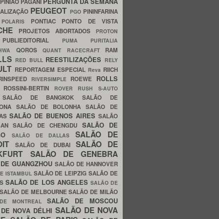
PERGUNTA DA SEMANA
PINIÃO
PAGANI
PEUGEOT
ALIZAÇÃO
PININFARINA
PGO
S
PONTIAC
PONTO DE VISTA
POLARIS
SCHE
PROJETOS ABORTADOS
PROTON
A
PUBLIEDITORIAL
PUMA
PURITALIA
QOROS
RAM
GHWA
QUANT
RACECRAFT
LLS
REESTILIZAÇÕES
RED BULL
RELY
ULT
REPORTAGEM ESPECIAL
RIICH
Reva
ROLLS
RINSPEED
ROEWE
RIVERSIMPLE
E
ROSSINI-BERTIN
ROVER
RUSH
S-AUTO
B
SALÃO DE BANGKOK
SALÃO DE
LONA
SALÃO DE BOLONHA
SALÃO DE
SALÃO DE BUENOS AIRES
LAS
SALÃO
SALÃO DE
SAN
SALÃO DE CHENGDU
SALÃO DE
AGO
SALÃO DE DALLAS
OIT
SALÃO DE
SALÃO DE DUBAI
NKFURT
SALÃO DE GENEBRA
 DE GUANGZHOU
SALÃO DE HANNOVER
SALÃO DE LEIPZIG
SALÃO DE
E ISTAMBUL
SALÃO DE LOS ANGELES
ES
SALÃO DE
SALÃO DE MELBOURNE
SALÃO DE MILÃO
SALÃO DE MOSCOU
 DE MONTREAL
SALÃO DE NOVA
 DE NOVA DÉLHI