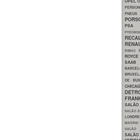
OPEL
O
PERSON
PNEU
POR
PS
PYEON
RECA
RENA
RIMAC
ROYC
SAA
BARCE
BRUXE
DE BU
CHIC
DETR
FRA
SALÃO
SALÃO D
LONDR
MADRID
SALÃO
SALÃO