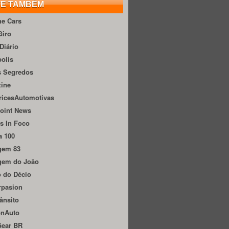
TE TAMBÉM
he Cars
Giro
Diário
olis
s Segredos
zine
ricesAutomotivas
oint News
s In Foco
a 100
gem 83
gem do João
 do Décio
rpasion
ânsito
onAuto
Gear BR