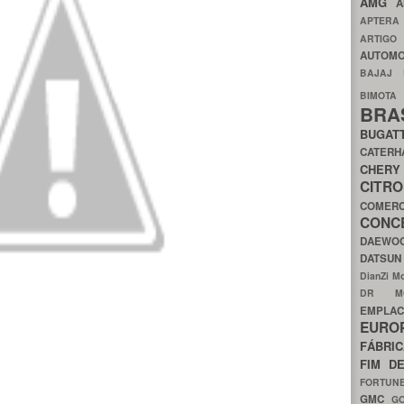
AMG
A
APTER
ARTIG
AUTOMO
BAJAJ
BIMOT
BRA
BUGAT
CATER
CH
CIT
COMER
CON
DAEW
DATSU
DianZi M
DR 
EMPL
EURO
FÁBRI
FIM D
FORTUN
GMC
G