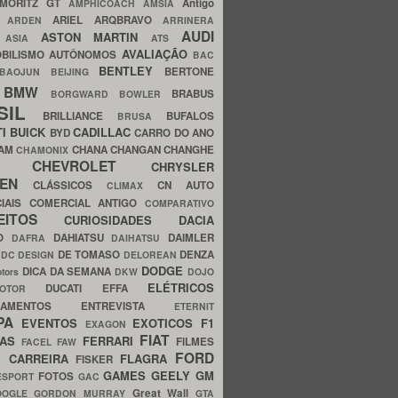
MORITZ GT
Antigo
AMPHICOACH
AMSIA
ARIEL
ARQBRAVO
A
ARDEN
ARRINERA
AUDI
ASTON MARTIN
O
ASIA
ATS
AVALIAÇÃO
BILISMO
AUTÔNOMOS
BAC
BENTLEY
BERTONE
BAOJUN
BEIJING
BMW
BRABUS
A
BORGWARD
BOWLER
SIL
BRILLIANCE
BUFALOS
BRUSA
TI
BUICK
CADILLAC
BYD
CARRO DO ANO
HAM
CHANA
CHANGAN
CHANGHE
CHAMONIX
CHEVROLET
ERY
CHRYSLER
ROEN
CLÁSSICOS
CN AUTO
CLIMAX
CIAIS
COMERCIAL ANTIGO
COMPARATIVO
CEITOS
CURIOSIDADES
DACIA
OO
DAHIATSU
DAIMLER
DAFRA
DAIHATSU
N
DE TOMASO
DENZA
DC DESIGN
DELOREAN
DODGE
DICA DA SEMANA
otors
DKW
DOJO
ELÉTRICOS
DUCATI
EFFA
MOTOR
ACAMENTOS
ENTREVISTA
ETERNIT
PA
EVENTOS
EXOTICOS
F1
EXAGON
FIAT
CAS
FERRARI
FILMES
FACEL
FAW
FORD
E CARREIRA
FLAGRA
FISKER
GAMES
GEELY
GM
FOTOS
ESPORT
GAC
Great Wall
OOGLE
GORDON MURRAY
GTA