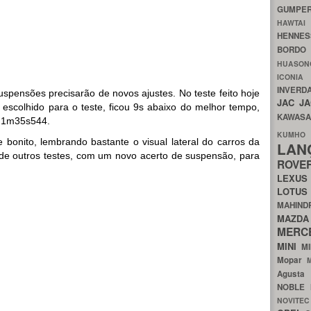
GUMP
HAWTA
HENNE
BORDO
HUASO
ICON
INVERD
uspensões precisarão de novos ajustes. No teste feito hoje
JAC
J
to escolhido para o teste, ficou 9s abaixo do melhor tempo,
KAWAS
e 1m35s544.
KU
e bonito, lembrando bastante o visual lateral do carros da
LA
e outros testes, com um novo acerto de suspensão, para
ROV
LEXU
LOTU
MAHIN
MA
MERC
MINI
M
Mopar
Agust
NOBLE
NOVITE