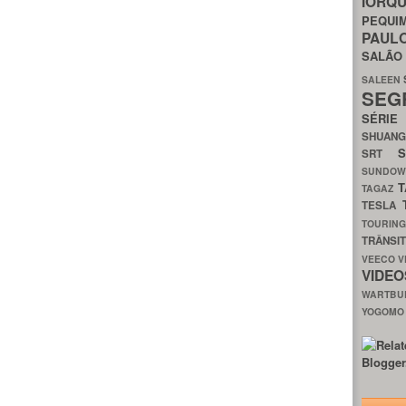
IORQ
PEQU
PAUL
SALÃ
SALEEN
SEG
SÉRI
SHUAN
SRT
SUNDO
T
TAGAZ
TESLA
TOURIN
TRÂNSI
VEECO
V
VIDE
WARTB
YOGOM