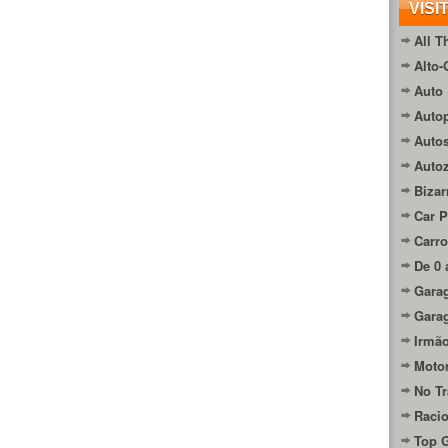
VISI
All T
Alto-
Auto 
Autop
Auto
Auto
Bizar
Car P
Carro
De 0 
Gara
Gara
Irmão
Moto
No Tr
Raci
Top 