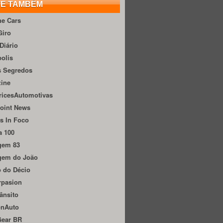
TE TAMBÉM
he Cars
Giro
Diário
olis
s Segredos
zine
ricesAutomotivas
oint News
s In Foco
a 100
gem 83
gem do João
 do Décio
rpasion
ânsito
onAuto
Gear BR