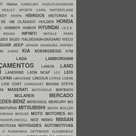
ERT
Haima
HANDLING
HARLEY-DAVIDSON
I
HEALEY SPORTS CARS SWITZERLAND
HÍBRIDOS
SSEY
HISTÓRIAS A
HERPA
HONDA
 DE UM CLÁSSICO
HOLDEN
HYUNDAI
HUMMER
HUMOR
NG
I.D.E.A.
INFINITI
IA
INDIAN
INITIALE PARIS
ADES
ISUZU
ITALDESIGN-GIUGIARO
IVECO
AGUAR
JEEP
JENSEN
JIANGLING
JONWAY
KIA
KOENIGSEGG
AKI
KTM
KAWEI
LADA
LAMBORGHINI
MHO
NÇAMENTOS
LAND
LANCIA
ER
LEIS
LANDWIND
LATIN NCAP
LCC
S
LIFAN
LINCOLN
LIMOUSINE
LIVROS
LOBINI
S
LOW COST
MAGNA STEYR
LYONHEART
MASERATI
DRA
MAYBACH
MATCHEDJE
MERCADO
ZDA
MCLAREN
EDES-BENZ
MERCOSUL
MERCURY
MG
MITSUBISHI
INIATURAS
MIURA
MOLLER
MOTO
MOTORES
MV
MORGAN
MOSLER
NISSAN
a
NICE
NISMO
NANOFLOWCELL
NOVIDADES AUTOMOTIVAS
NOTÍCIAS
C
O FUSQUINHA
OETTINGER
OLDSMOBILE