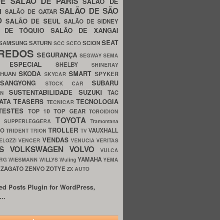
UE
SALÃO DE PARIS
SALÃO DE
SALÃO DE SÃO
IM
SALÃO DE QATAR
O
SALÃO DE SEUL
SALÃO DE SIDNEY
O DE TÓQUIO
SALÃO DE XANGAI
SEAT
SAMSUNG
SATURN
SCION
SCC
SCEO
REDOS
SEGURANÇA
SEGWAY
SEMA
E ESPECIAL
SHELBY
SHINERAY
SKODA
SMART
GHUAN
SPYKER
SKYCAR
SSANGYONG
SUBARU
STOCK CAR
SUSTENTABILIDADE
SUZUKI
TAC
WN
ATA
TEASERS
TECNOLOGIA
TECNICAR
TESTES
TOP 10
TOP GEAR
TOROIDION
TOYOTA
G SUPPERLEGGERA
Tramontana
TROLLER
TO
VAUXHALL
TRIDENT
TRION
TV
VENDAS
ELOZZI
VENCER
VENUCIA
VERITAS
OS
VOLKSWAGEN
VOLVO
VULCA
YAMAHA
URG
WIESMANN
WILLYS
Wuling
YEMA
ZAGATO
ZENVO
ZOTYE
O
ZX AUTO