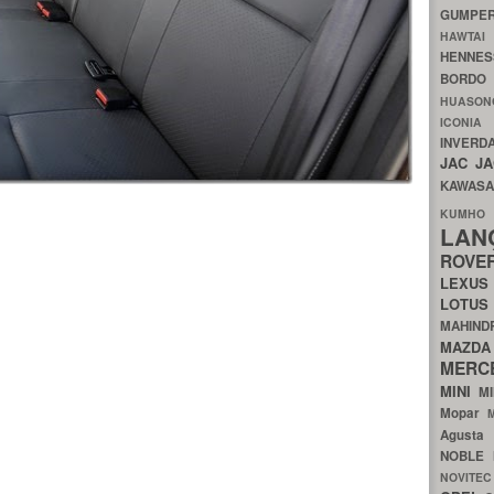
GUMP
HAWTA
HENNE
BORDO
HUASO
ICON
INVERD
JAC
J
KAWAS
KU
LA
ROV
LEXU
LOTU
MAHIN
MA
MERC
MINI
M
Mopar
Agust
NOBLE
NOVITE