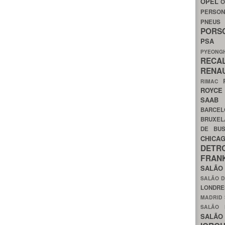
OPEL
O
PERSON
PNEU
POR
PS
PYEON
RECA
RENA
RIMAC
ROYC
SAA
BARCE
BRUXE
DE BU
CHIC
DETR
FRA
SALÃO
SALÃO D
LONDR
MADRID
SALÃO
SALÃO