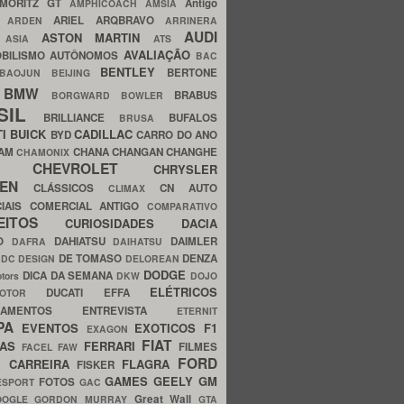
MORITZ GT
Antigo
AMPHICOACH
AMSIA
ARIEL
ARQBRAVO
A
ARDEN
ARRINERA
AUDI
ASTON MARTIN
O
ASIA
ATS
AVALIAÇÃO
BILISMO
AUTÔNOMOS
BAC
BENTLEY
BERTONE
BAOJUN
BEIJING
BMW
BRABUS
A
BORGWARD
BOWLER
SIL
BRILLIANCE
BUFALOS
BRUSA
TI
BUICK
CADILLAC
BYD
CARRO DO ANO
HAM
CHANA
CHANGAN
CHANGHE
CHAMONIX
CHEVROLET
ERY
CHRYSLER
ROEN
CLÁSSICOS
CN AUTO
CLIMAX
CIAIS
COMERCIAL ANTIGO
COMPARATIVO
CEITOS
CURIOSIDADES
DACIA
OO
DAHIATSU
DAIMLER
DAFRA
DAIHATSU
N
DE TOMASO
DENZA
DC DESIGN
DELOREAN
DODGE
DICA DA SEMANA
otors
DKW
DOJO
ELÉTRICOS
DUCATI
EFFA
MOTOR
ACAMENTOS
ENTREVISTA
ETERNIT
PA
EVENTOS
EXOTICOS
F1
EXAGON
FIAT
CAS
FERRARI
FILMES
FACEL
FAW
FORD
E CARREIRA
FLAGRA
FISKER
GAMES
GEELY
GM
FOTOS
ESPORT
GAC
Great Wall
OOGLE
GORDON MURRAY
GTA