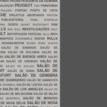
PERGUNTA DA SEMANA
PINIÃO
PAGANI
PEUGEOT
ALIZAÇÃO
PININFARINA
PGO
S
PONTIAC
PONTO DE VISTA
POLARIS
SCHE
PROJETOS ABORTADOS
PROTON
A
PUBLIEDITORIAL
PUMA
PURITALIA
QOROS
RAM
GHWA
QUANT
RACECRAFT
LLS
REESTILIZAÇÕES
RED BULL
RELY
ULT
REPORTAGEM ESPECIAL
RIICH
Reva
ROLLS
RINSPEED
ROEWE
RIVERSIMPLE
E
ROSSINI-BERTIN
ROVER
RUSH
S-AUTO
B
SALÃO DE BANGKOK
SALÃO DE
LONA
SALÃO DE BOLONHA
SALÃO DE
SALÃO DE BUENOS AIRES
LAS
SALÃO
SALÃO DE
SAN
SALÃO DE CHENGDU
SALÃO DE
AGO
SALÃO DE DALLAS
OIT
SALÃO DE
SALÃO DE DUBAI
NKFURT
SALÃO DE GENEBRA
 DE GUANGZHOU
SALÃO DE HANNOVER
SALÃO DE LEIPZIG
SALÃO DE
E ISTAMBUL
SALÃO DE LOS ANGELES
ES
SALÃO DE
SALÃO DE MELBOURNE
SALÃO DE MILÃO
SALÃO DE MOSCOU
 DE MONTREAL
SALÃO DE NOVA
 DE NOVA DÉLHI