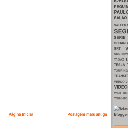
IORQ
PEQU
PAUL
SALÃ
SALEEN
SEG
SÉRI
SHUAN
SRT
SUNDO
T
TAGAZ
TESLA
TOURIN
TRÂNSI
VEECO
V
VIDE
WARTB
YOGOM
Página inicial
Postagem mais antiga