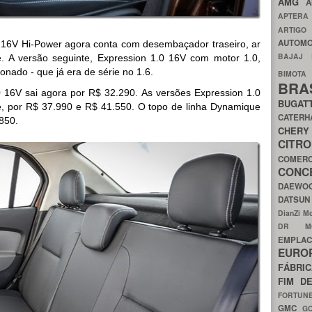
AMG
A
APTER
ARTIG
AUTOMO
0 16V Hi-Power agora conta com desembaçador traseiro, ar
BAJAJ
ie. A versão seguinte, Expression 1.0 16V com motor 1.0,
ionado - que já era de série no 1.6.
BIMOT
BRA
0 16V sai agora por R$ 32.290. As versões Expression 1.0
BUGAT
, por R$ 37.990 e R$ 41.550. O topo de linha Dynamique
CATER
850.
CH
CIT
COMER
CON
DAEW
DATSU
DianZi M
DR 
EMPL
EURO
FÁBRI
FIM D
FORTUN
GMC
G