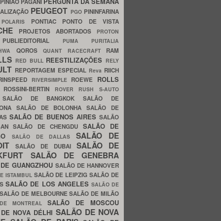
PERGUNTA DA SEMANA
PINIÃO
PAGANI
PEUGEOT
ALIZAÇÃO
PININFARINA
PGO
S
PONTIAC
PONTO DE VISTA
POLARIS
SCHE
PROJETOS ABORTADOS
PROTON
A
PUBLIEDITORIAL
PUMA
PURITALIA
QOROS
RAM
GHWA
QUANT
RACECRAFT
LLS
REESTILIZAÇÕES
RED BULL
RELY
ULT
REPORTAGEM ESPECIAL
RIICH
Reva
ROLLS
RINSPEED
ROEWE
RIVERSIMPLE
E
ROSSINI-BERTIN
ROVER
RUSH
S-AUTO
B
SALÃO DE BANGKOK
SALÃO DE
LONA
SALÃO DE BOLONHA
SALÃO DE
SALÃO DE BUENOS AIRES
LAS
SALÃO
SALÃO DE
SAN
SALÃO DE CHENGDU
SALÃO DE
AGO
SALÃO DE DALLAS
OIT
SALÃO DE
SALÃO DE DUBAI
NKFURT
SALÃO DE GENEBRA
 DE GUANGZHOU
SALÃO DE HANNOVER
SALÃO DE LEIPZIG
SALÃO DE
E ISTAMBUL
SALÃO DE LOS ANGELES
ES
SALÃO DE
SALÃO DE MELBOURNE
SALÃO DE MILÃO
SALÃO DE MOSCOU
 DE MONTREAL
SALÃO DE NOVA
 DE NOVA DÉLHI