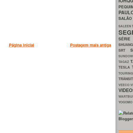
IORQ
PEQU
PAUL
SALÃ
SALEEN
SEG
SÉRI
SHUAN
Página inicial
Postagem mais antiga
SRT
SUNDO
T
TAGAZ
TESLA
TOURIN
TRÂNSI
VEECO
V
VIDE
WARTB
YOGOM