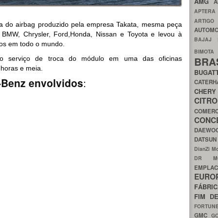
AMG
A
APTER
ARTIG
a do airbag produzido pela empresa Takata, mesma peça
AUTOMO
a BMW, Chrysler, Ford,Honda, Nissan e Toyota e levou à
BAJAJ
los em todo o mundo.
BIMOT
 o serviço de troca do módulo em uma das oficinas
BRA
 horas e meia.
BUGAT
-Benz envolvidos
:
CATER
CH
CIT
COMER
CON
DAEW
DATSU
DianZi M
DR 
EMPL
EURO
FÁBRI
FIM D
FORTUN
GMC
G