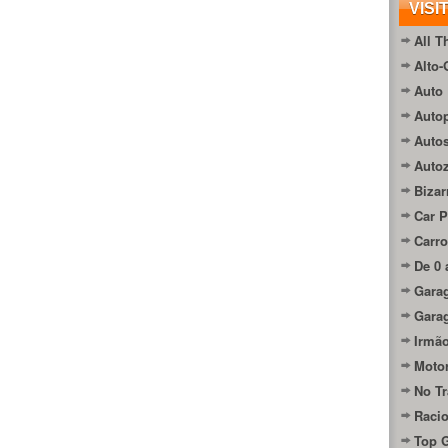
VISI
All T
Alto-
Auto 
Autop
Auto
Auto
Bizar
Car P
Carro
De 0 
Gara
Gara
Irmão
Moto
No Tr
Raci
Top 