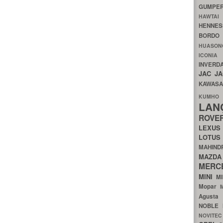
GUMP
HAWTA
HENNE
BORDO
HUASO
ICON
INVERD
JAC
J
KAWAS
KU
LA
ROV
LEXU
LOTU
MAHIN
MA
MERC
MINI
M
Mopar
Agust
NOBLE
NOVITE