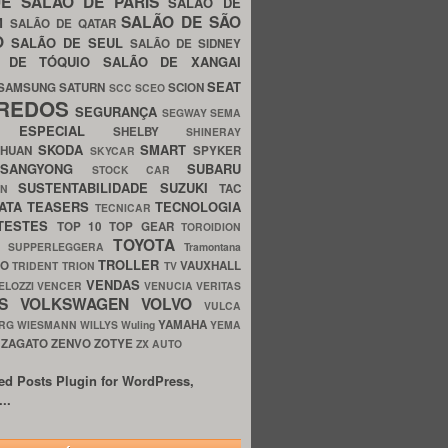
UE
SALÃO DE PARIS
SALÃO DE
SALÃO DE SÃO
IM
SALÃO DE QATAR
O
SALÃO DE SEUL
SALÃO DE SIDNEY
O DE TÓQUIO
SALÃO DE XANGAI
SEAT
SAMSUNG
SATURN
SCION
SCC
SCEO
REDOS
SEGURANÇA
SEGWAY
SEMA
E ESPECIAL
SHELBY
SHINERAY
SKODA
SMART
GHUAN
SPYKER
SKYCAR
SSANGYONG
SUBARU
STOCK CAR
SUSTENTABILIDADE
SUZUKI
TAC
WN
ATA
TEASERS
TECNOLOGIA
TECNICAR
TESTES
TOP 10
TOP GEAR
TOROIDION
TOYOTA
G SUPPERLEGGERA
Tramontana
TROLLER
TO
VAUXHALL
TRIDENT
TRION
TV
VENDAS
ELOZZI
VENCER
VENUCIA
VERITAS
OS
VOLKSWAGEN
VOLVO
VULCA
YAMAHA
URG
WIESMANN
WILLYS
Wuling
YEMA
ZAGATO
ZENVO
ZOTYE
O
ZX AUTO