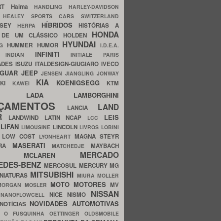
ERT
Haima
HANDLING
HARLEY-DAVIDSON
I
HEALEY SPORTS CARS SWITZERLAND
HÍBRIDOS
SSEY
HISTÓRIAS A
HERPA
HONDA
 DE UM CLÁSSICO
HOLDEN
HYUNDAI
HUMMER
HUMOR
NG
I.D.E.A.
INFINITI
IA
INDIAN
INITIALE PARIS
ADES
ISUZU
ITALDESIGN-GIUGIARO
IVECO
AGUAR
JEEP
JENSEN
JIANGLING
JONWAY
KIA
KOENIGSEGG
AKI
KTM
KAWEI
LADA
LAMBORGHINI
MHO
NÇAMENTOS
LAND
LANCIA
ER
LEIS
LANDWIND
LATIN NCAP
LCC
S
LIFAN
LINCOLN
LIMOUSINE
LIVROS
LOBINI
S
LOW COST
MAGNA STEYR
LYONHEART
MASERATI
DRA
MAYBACH
MATCHEDJE
MERCADO
ZDA
MCLAREN
EDES-BENZ
MERCOSUL
MERCURY
MG
MITSUBISHI
INIATURAS
MIURA
MOLLER
MOTO
MOTORES
MV
MORGAN
MOSLER
NISSAN
a
NICE
NISMO
NANOFLOWCELL
NOVIDADES AUTOMOTIVAS
NOTÍCIAS
C
O FUSQUINHA
OETTINGER
OLDSMOBILE