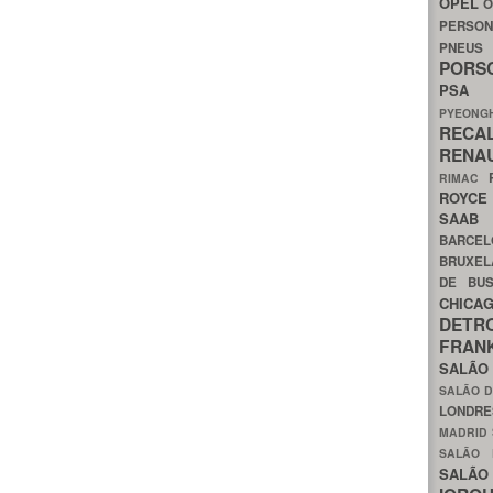
OPEL
O
PERSON
PNEU
POR
PS
PYEON
RECA
RENA
RIMAC
ROYC
SAA
BARCE
BRUXE
DE BU
CHIC
DETR
FRA
SALÃO
SALÃO D
LONDR
MADRID
SALÃO
SALÃO