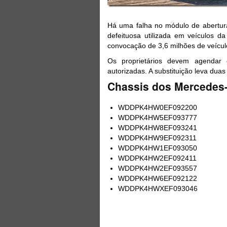
Há uma falha no módulo de abertur
defeituosa utilizada em veículos d
convocação de 3,6 milhões de veícu
Os proprietários devem agendar
autorizadas. A substituição leva duas
Chassis dos Mercedes
WDDPK4HW0EF092200
WDDPK4HW5EF093777
WDDPK4HW8EF093241
WDDPK4HW9EF092311
WDDPK4HW1EF093050
WDDPK4HW2EF092411
WDDPK4HW2EF093557
WDDPK4HW6EF092122
WDDPK4HWXEF093046