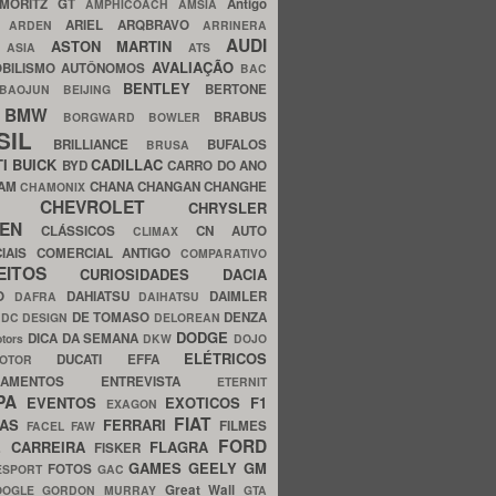
MORITZ GT
Antigo
AMPHICOACH
AMSIA
ARIEL
ARQBRAVO
A
ARDEN
ARRINERA
AUDI
ASTON MARTIN
O
ASIA
ATS
AVALIAÇÃO
BILISMO
AUTÔNOMOS
BAC
BENTLEY
BERTONE
BAOJUN
BEIJING
BMW
BRABUS
A
BORGWARD
BOWLER
SIL
BRILLIANCE
BUFALOS
BRUSA
TI
BUICK
CADILLAC
BYD
CARRO DO ANO
HAM
CHANA
CHANGAN
CHANGHE
CHAMONIX
CHEVROLET
ERY
CHRYSLER
ROEN
CLÁSSICOS
CN AUTO
CLIMAX
CIAIS
COMERCIAL ANTIGO
COMPARATIVO
CEITOS
CURIOSIDADES
DACIA
OO
DAHIATSU
DAIMLER
DAFRA
DAIHATSU
N
DE TOMASO
DENZA
DC DESIGN
DELOREAN
DODGE
DICA DA SEMANA
otors
DKW
DOJO
ELÉTRICOS
DUCATI
EFFA
MOTOR
ACAMENTOS
ENTREVISTA
ETERNIT
PA
EVENTOS
EXOTICOS
F1
EXAGON
FIAT
CAS
FERRARI
FILMES
FACEL
FAW
FORD
E CARREIRA
FLAGRA
FISKER
GAMES
GEELY
GM
FOTOS
ESPORT
GAC
Great Wall
OOGLE
GORDON MURRAY
GTA