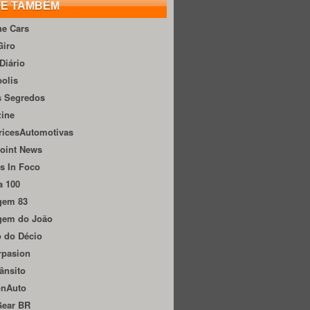
TE TAMBÉM
he Cars
Giro
Diário
olis
s Segredos
zine
ricesAutomotivas
oint News
s In Foco
a 100
gem 83
gem do João
 do Décio
rpasion
ânsito
onAuto
Gear BR