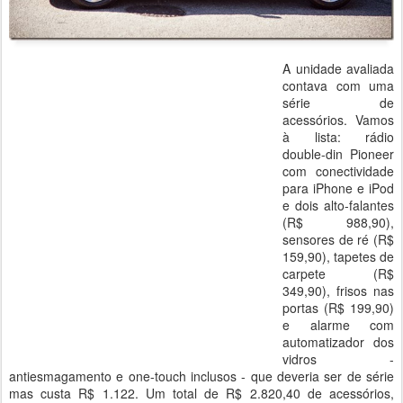
A unidade avaliada
contava com uma
série de
acessórios. Vamos
à lista: rádio
double-din Pioneer
com conectividade
para iPhone e iPod
e dois alto-falantes
(R$ 988,90),
sensores de ré (R$
159,90), tapetes de
carpete (R$
349,90), frisos nas
portas (R$ 199,90)
e alarme com
automatizador dos
vidros -
antiesmagamento e one-touch inclusos - que deveria ser de série
mas custa R$ 1.122. Um total de R$ 2.820,40 de acessórios,