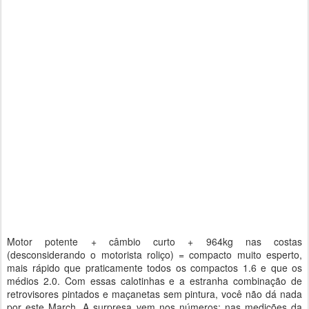
Motor potente + câmbio curto + 964kg nas costas
(desconsiderando o motorista roliço) = compacto muito esperto,
mais rápido que praticamente todos os compactos 1.6 e que os
médios 2.0. Com essas calotinhas e a estranha combinação de
retrovisores pintados e maçanetas sem pintura, você não dá nada
por este March. A surpresa vem nos números: nas medições da