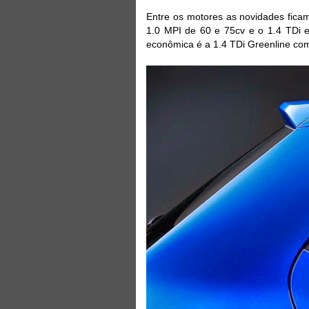
Entre os motores as novidades ficam
1.0 MPI de 60 e 75cv e o 1.4 TDi e
econômica é a 1.4 TDi Greenline co