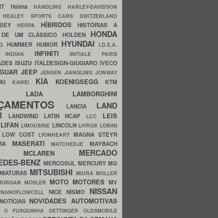
ERT
Haima
HANDLING
HARLEY-DAVIDSON
I
HEALEY SPORTS CARS SWITZERLAND
HÍBRIDOS
SSEY
HISTÓRIAS A
HERPA
HONDA
 DE UM CLÁSSICO
HOLDEN
HYUNDAI
HUMMER
HUMOR
NG
I.D.E.A.
INFINITI
IA
INDIAN
INITIALE PARIS
ADES
ISUZU
ITALDESIGN-GIUGIARO
IVECO
AGUAR
JEEP
JENSEN
JIANGLING
JONWAY
KIA
KOENIGSEGG
AKI
KTM
KAWEI
LADA
LAMBORGHINI
MHO
NÇAMENTOS
LAND
LANCIA
ER
LEIS
LANDWIND
LATIN NCAP
LCC
S
LIFAN
LINCOLN
LIMOUSINE
LIVROS
LOBINI
S
LOW COST
MAGNA STEYR
LYONHEART
MASERATI
DRA
MAYBACH
MATCHEDJE
MERCADO
ZDA
MCLAREN
EDES-BENZ
MERCOSUL
MERCURY
MG
MITSUBISHI
INIATURAS
MIURA
MOLLER
MOTO
MOTORES
MV
MORGAN
MOSLER
NISSAN
a
NICE
NISMO
NANOFLOWCELL
NOVIDADES AUTOMOTIVAS
NOTÍCIAS
C
O FUSQUINHA
OETTINGER
OLDSMOBILE