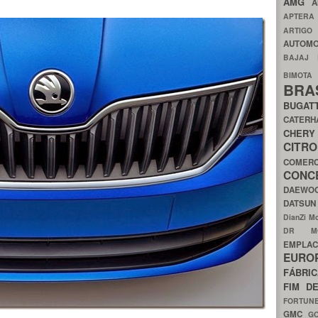
AMG
A
APTER
ARTIG
AUTOMO
BAJAJ
BIMOT
BRA
BUGAT
CATER
CH
CIT
COMER
CON
DAEW
DATSU
DianZi M
DR 
EMPL
EURO
FÁBRI
FIM D
FORTUN
GMC
G