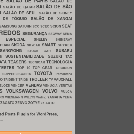
UE
SALÃO DE PARIS
SALÃO DE
SALÃO DE SÃO
IM
SALÃO DE QATAR
O
SALÃO DE SEUL
SALÃO DE SIDNEY
O DE TÓQUIO
SALÃO DE XANGAI
SEAT
SAMSUNG
SATURN
SCION
SCC
SCEO
REDOS
SEGURANÇA
SEGWAY
SEMA
E ESPECIAL
SHELBY
SHINERAY
SKODA
SMART
GHUAN
SPYKER
SKYCAR
SSANGYONG
SUBARU
STOCK CAR
SUSTENTABILIDADE
SUZUKI
TAC
WN
ATA
TEASERS
TECNOLOGIA
TECNICAR
TESTES
TOP 10
TOP GEAR
TOROIDION
TOYOTA
G SUPPERLEGGERA
Tramontana
TROLLER
TO
VAUXHALL
TRIDENT
TRION
TV
VENDAS
ELOZZI
VENCER
VENUCIA
VERITAS
OS
VOLKSWAGEN
VOLVO
VULCA
YAMAHA
URG
WIESMANN
WILLYS
Wuling
YEMA
ZAGATO
ZENVO
ZOTYE
O
ZX AUTO