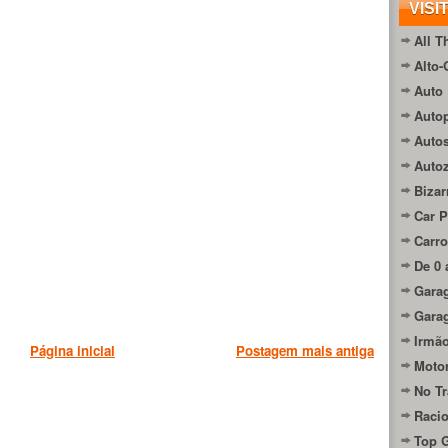
VISI
All T
Alto-
Auto 
Autop
Auto
Auto
Bizar
Car P
Carro
De 0 
Gara
Gara
Irmão
Página inicial
Postagem mais antiga
Moto
No Tr
Raci
Top 