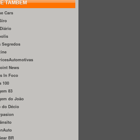
TE TAMBÉM
he Cars
Giro
Diário
olis
s Segredos
zine
ricesAutomotivas
oint News
s In Foco
a 100
gem 83
gem do João
 do Décio
rpasion
ânsito
onAuto
Gear BR