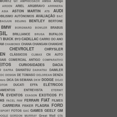
MORITZ GT
Antigo
AMPHICOACH
AMSIA
ARIEL
ARQBRAVO
A
ARDEN
ARRINERA
AUDI
ASTON MARTIN
O
ASIA
ATS
AVALIAÇÃO
BILISMO
AUTÔNOMOS
BAC
BENTLEY
BERTONE
BAOJUN
BEIJING
BMW
BRABUS
A
BORGWARD
BOWLER
SIL
BRILLIANCE
BUFALOS
BRUSA
TI
BUICK
CADILLAC
BYD
CARRO DO ANO
HAM
CHANA
CHANGAN
CHANGHE
CHAMONIX
CHEVROLET
ERY
CHRYSLER
ROEN
CLÁSSICOS
CN AUTO
CLIMAX
CIAIS
COMERCIAL ANTIGO
COMPARATIVO
CEITOS
CURIOSIDADES
DACIA
OO
DAHIATSU
DAIMLER
DAFRA
DAIHATSU
N
DE TOMASO
DENZA
DC DESIGN
DELOREAN
DODGE
DICA DA SEMANA
otors
DKW
DOJO
ELÉTRICOS
DUCATI
EFFA
MOTOR
ACAMENTOS
ENTREVISTA
ETERNIT
PA
EVENTOS
EXOTICOS
F1
EXAGON
FIAT
CAS
FERRARI
FILMES
FACEL
FAW
FORD
E CARREIRA
FLAGRA
FISKER
GAMES
GEELY
GM
FOTOS
ESPORT
GAC
Great Wall
OOGLE
GORDON MURRAY
GTA