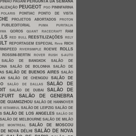
PERGUNTA DA SEMANA
PINIÃO
PAGANI
PEUGEOT
ALIZAÇÃO
PININFARINA
PGO
S
PONTIAC
PONTO DE VISTA
POLARIS
SCHE
PROJETOS ABORTADOS
PROTON
A
PUBLIEDITORIAL
PUMA
PURITALIA
QOROS
RAM
GHWA
QUANT
RACECRAFT
LLS
REESTILIZAÇÕES
RED BULL
RELY
ULT
REPORTAGEM ESPECIAL
RIICH
Reva
ROLLS
RINSPEED
ROEWE
RIVERSIMPLE
E
ROSSINI-BERTIN
ROVER
RUSH
S-AUTO
B
SALÃO DE BANGKOK
SALÃO DE
LONA
SALÃO DE BOLONHA
SALÃO DE
SALÃO DE BUENOS AIRES
LAS
SALÃO
SALÃO DE
SAN
SALÃO DE CHENGDU
SALÃO DE
AGO
SALÃO DE DALLAS
OIT
SALÃO DE
SALÃO DE DUBAI
NKFURT
SALÃO DE GENEBRA
 DE GUANGZHOU
SALÃO DE HANNOVER
SALÃO DE LEIPZIG
SALÃO DE
E ISTAMBUL
SALÃO DE LOS ANGELES
ES
SALÃO DE
SALÃO DE MELBOURNE
SALÃO DE MILÃO
SALÃO DE MOSCOU
 DE MONTREAL
SALÃO DE NOVA
 DE NOVA DÉLHI