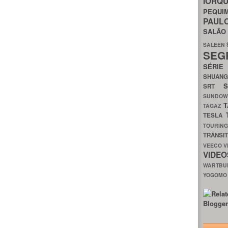
IORQ
PEQU
PAUL
SALÃ
SALEEN
SEG
SÉRI
SHUAN
SRT
SUNDO
T
TAGAZ
TESLA
TOURIN
TRÂNSI
VEECO
V
VIDE
WARTB
YOGOM