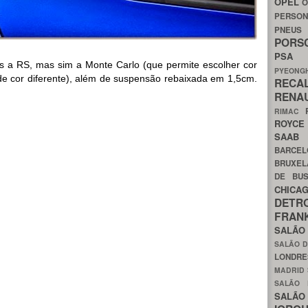
OPEL
O
PERSON
PNEU
POR
PS
is a RS, mas sim a Monte Carlo (que permite escolher cor
PYEON
de cor diferente), além de suspensão rebaixada em 1,5cm.
RECA
RENA
RIMAC
ROYC
SAA
BARCE
BRUXE
DE BU
CHIC
DETR
FRA
SALÃO
SALÃO D
LONDR
MADRID
SALÃO
SALÃO