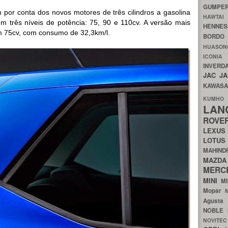
GUMP
 por conta dos novos motores de três cilindros a gasolina
HAWTA
m três níveis de potência: 75, 90 e 110cv. A versão mais
HENNE
m 75cv, com consumo de 32,3km/l.
BORDO
HUASO
ICON
INVERD
JAC
J
KAWAS
KU
LA
ROV
LEXU
LOTU
MAHIN
MA
MERC
MINI
M
Mopar
Agust
NOBLE
NOVITE