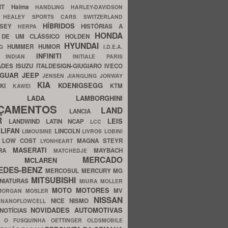
ERT
Haima
HANDLING
HARLEY-DAVIDSON
I
HEALEY SPORTS CARS SWITZERLAND
HÍBRIDOS
SSEY
HISTÓRIAS A
HERPA
HONDA
 DE UM CLÁSSICO
HOLDEN
HYUNDAI
HUMMER
HUMOR
NG
I.D.E.A.
INFINITI
IA
INDIAN
INITIALE PARIS
ADES
ISUZU
ITALDESIGN-GIUGIARO
IVECO
AGUAR
JEEP
JENSEN
JIANGLING
JONWAY
KIA
KOENIGSEGG
AKI
KTM
KAWEI
LADA
LAMBORGHINI
MHO
NÇAMENTOS
LAND
LANCIA
ER
LEIS
LANDWIND
LATIN NCAP
LCC
S
LIFAN
LINCOLN
LIMOUSINE
LIVROS
LOBINI
S
LOW COST
MAGNA STEYR
LYONHEART
MASERATI
DRA
MAYBACH
MATCHEDJE
MERCADO
ZDA
MCLAREN
EDES-BENZ
MERCOSUL
MERCURY
MG
MITSUBISHI
INIATURAS
MIURA
MOLLER
MOTO
MOTORES
MV
MORGAN
MOSLER
NISSAN
a
NICE
NISMO
NANOFLOWCELL
NOVIDADES AUTOMOTIVAS
NOTÍCIAS
C
O FUSQUINHA
OETTINGER
OLDSMOBILE