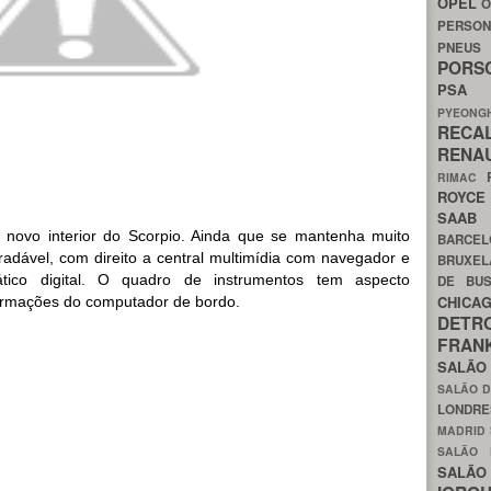
OPEL
O
PERSON
PNEU
POR
PS
PYEON
RECA
RENA
RIMAC
ROYC
SAA
novo interior do Scorpio. Ainda que se mantenha muito
BARCE
adável, com direito a central multimídia com navegador e
BRUXE
tico digital. O quadro de instrumentos tem aspecto
DE BU
CHIC
formações do computador de bordo.
DETR
FRA
SALÃO
SALÃO D
LONDR
MADRID
SALÃO
SALÃO