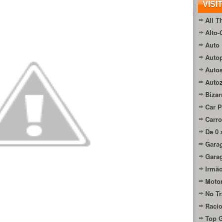
VISI
All T
Alto-
Auto 
Autop
Auto
Auto
Bizar
Car P
Carro
De 0 
Gara
Gara
Irmão
Moto
No Tr
Raci
Top 