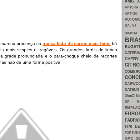
AMG
A
APTER
ARTIG
AUTOMO
BAJAJ
BIMOT
BRA
– marcou presença na
nossa lista de carros mais feios
há
BUGAT
s mais simples e tragáveis. Os grandes faróis de linhas
CATER
 a grade pronunciada e o para-choque cheio de recortes
CH
as não de uma forma positiva.
CIT
COMER
CON
DAEW
DATSU
DianZi M
DR 
EMPL
EURO
FÁBRI
FIM D
FORTUN
GMC
G