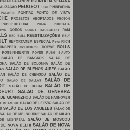
PERGUNTA DA SEMANA
PINIÃO
PAGANI
PEUGEOT
ALIZAÇÃO
PININFARINA
PGO
S
PONTIAC
PONTO DE VISTA
POLARIS
SCHE
PROJETOS ABORTADOS
PROTON
A
PUBLIEDITORIAL
PUMA
PURITALIA
QOROS
RAM
GHWA
QUANT
RACECRAFT
LLS
REESTILIZAÇÕES
RED BULL
RELY
ULT
REPORTAGEM ESPECIAL
RIICH
Reva
ROLLS
RINSPEED
ROEWE
RIVERSIMPLE
E
ROSSINI-BERTIN
ROVER
RUSH
S-AUTO
B
SALÃO DE BANGKOK
SALÃO DE
LONA
SALÃO DE BOLONHA
SALÃO DE
SALÃO DE BUENOS AIRES
LAS
SALÃO
SALÃO DE
SAN
SALÃO DE CHENGDU
SALÃO DE
AGO
SALÃO DE DALLAS
OIT
SALÃO DE
SALÃO DE DUBAI
NKFURT
SALÃO DE GENEBRA
 DE GUANGZHOU
SALÃO DE HANNOVER
SALÃO DE LEIPZIG
SALÃO DE
E ISTAMBUL
SALÃO DE LOS ANGELES
ES
SALÃO DE
SALÃO DE MELBOURNE
SALÃO DE MILÃO
SALÃO DE MOSCOU
 DE MONTREAL
SALÃO DE NOVA
 DE NOVA DÉLHI