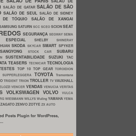
UE
SALÃO DE PARIS
SALÃO DE
SALÃO DE SÃO
IM
SALÃO DE QATAR
O
SALÃO DE SEUL
SALÃO DE SIDNEY
O DE TÓQUIO
SALÃO DE XANGAI
SEAT
SAMSUNG
SATURN
SCION
SCC
SCEO
REDOS
SEGURANÇA
SEGWAY
SEMA
E ESPECIAL
SHELBY
SHINERAY
SKODA
SMART
GHUAN
SPYKER
SKYCAR
SSANGYONG
SUBARU
STOCK CAR
SUSTENTABILIDADE
SUZUKI
TAC
WN
ATA
TEASERS
TECNOLOGIA
TECNICAR
TESTES
TOP 10
TOP GEAR
TOROIDION
TOYOTA
G SUPPERLEGGERA
Tramontana
TROLLER
TO
VAUXHALL
TRIDENT
TRION
TV
VENDAS
ELOZZI
VENCER
VENUCIA
VERITAS
OS
VOLKSWAGEN
VOLVO
VULCA
YAMAHA
URG
WIESMANN
WILLYS
Wuling
YEMA
ZAGATO
ZENVO
ZOTYE
O
ZX AUTO