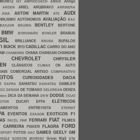
MORITZ GT
Antigo
AMPHICOACH
AMSIA
ARIEL
ARQBRAVO
A
ARDEN
ARRINERA
AUDI
ASTON MARTIN
O
ASIA
ATS
AVALIAÇÃO
BILISMO
AUTÔNOMOS
BAC
BENTLEY
BERTONE
BAOJUN
BEIJING
BMW
BRABUS
A
BORGWARD
BOWLER
SIL
BRILLIANCE
BUFALOS
BRUSA
TI
BUICK
CADILLAC
BYD
CARRO DO ANO
HAM
CHANA
CHANGAN
CHANGHE
CHAMONIX
CHEVROLET
ERY
CHRYSLER
ROEN
CLÁSSICOS
CN AUTO
CLIMAX
CIAIS
COMERCIAL ANTIGO
COMPARATIVO
CEITOS
CURIOSIDADES
DACIA
OO
DAHIATSU
DAIMLER
DAFRA
DAIHATSU
N
DE TOMASO
DENZA
DC DESIGN
DELOREAN
DODGE
DICA DA SEMANA
otors
DKW
DOJO
ELÉTRICOS
DUCATI
EFFA
MOTOR
ACAMENTOS
ENTREVISTA
ETERNIT
PA
EVENTOS
EXOTICOS
F1
EXAGON
FIAT
CAS
FERRARI
FILMES
FACEL
FAW
FORD
E CARREIRA
FLAGRA
FISKER
GAMES
GEELY
GM
FOTOS
ESPORT
GAC
Great Wall
OOGLE
GORDON MURRAY
GTA