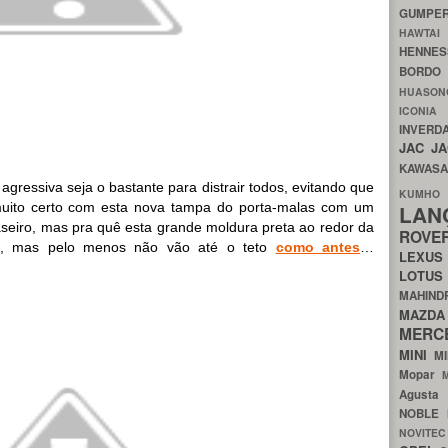
GUMP
HAWTA
HENNE
BORDO
HUASO
ICON
INVERD
JAC
J
KAWAS
 agressiva seja o bastante para distrair todos, evitando que
KU
 muito certo com esta nova tampa do porta-malas com um
LA
aseiro, mas pra quê esta grande moldura preta ao redor da
ROV
tas, mas pelo menos não vão até o teto
como antes
…
LEXU
LOTU
MAHIN
MA
MERC
MINI
M
Mopar
Agust
NOBLE
NOVITE