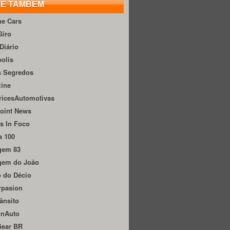
TE TAMBÉM
he Cars
Giro
Diário
olis
s Segredos
zine
ricesAutomotivas
oint News
s In Foco
a 100
gem 83
gem do João
 do Décio
rpasion
ânsito
onAuto
Gear BR