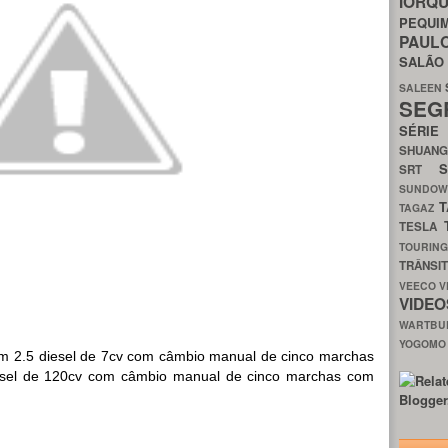
IORQ
PEQU
PAUL
SALÃ
SALEEN
SEG
SÉRI
SHUAN
SRT
SUNDO
T
TAGAZ
TESLA
TOURIN
TRÂNSI
VEECO
V
VIDE
WARTB
YOGOM
m 2.5 diesel de 7cv com câmbio manual de cinco marchas
iesel de 120cv com câmbio manual de cinco marchas com