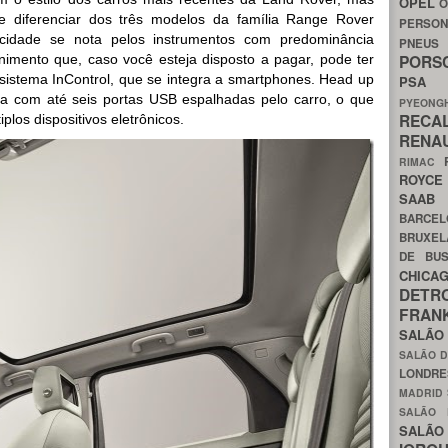
OPEL
O
e diferenciar dos três modelos da família Range Rover
PERSON
icidade se nota pelos instrumentos com predominância
PNEU
POR
nimento que, caso você esteja disposto a pagar, pode ter
sistema InControl, que se integra a smartphones. Head up
PS
ta com até seis portas USB espalhadas pelo carro, o que
PYEON
RECA
plos dispositivos eletrônicos.
RENA
RIMAC
ROYC
SAA
BARCE
BRUXE
DE BU
CHIC
DETR
FRA
SALÃO
SALÃO D
LONDR
MADRID
SALÃO
SALÃO