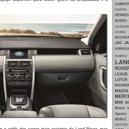
GUMP
HAWTA
HENNE
BORDO
HUASO
ICON
INVERD
JAC
J
KAWAS
KU
LA
ROV
LEXU
LOTU
MAHIN
MA
MERC
MINI
M
Mopar
Agust
NOBLE
NOVITE
m o estilo dos carros mais recentes da Land Rover, mas