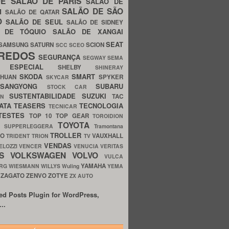
UE
SALÃO DE PARIS
SALÃO DE
SALÃO DE SÃO
IM
SALÃO DE QATAR
O
SALÃO DE SEUL
SALÃO DE SIDNEY
O DE TÓQUIO
SALÃO DE XANGAI
SEAT
SAMSUNG
SATURN
SCION
SCC
SCEO
REDOS
SEGURANÇA
SEGWAY
SEMA
E ESPECIAL
SHELBY
SHINERAY
SKODA
SMART
GHUAN
SPYKER
SKYCAR
SSANGYONG
SUBARU
STOCK CAR
SUSTENTABILIDADE
SUZUKI
TAC
WN
ATA
TEASERS
TECNOLOGIA
TECNICAR
TESTES
TOP 10
TOP GEAR
TOROIDION
TOYOTA
G SUPPERLEGGERA
Tramontana
TROLLER
TO
VAUXHALL
TRIDENT
TRION
TV
VENDAS
ELOZZI
VENCER
VENUCIA
VERITAS
OS
VOLKSWAGEN
VOLVO
VULCA
YAMAHA
URG
WIESMANN
WILLYS
Wuling
YEMA
ZAGATO
ZENVO
ZOTYE
O
ZX AUTO