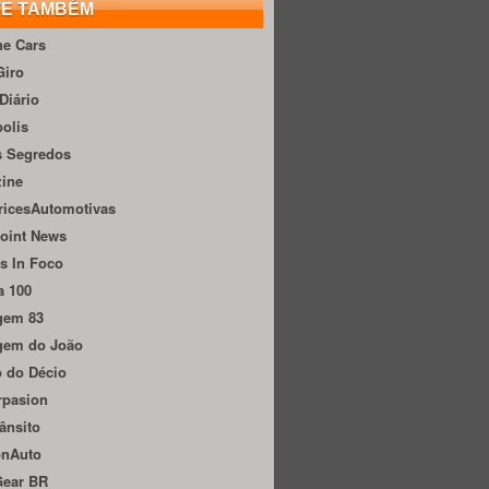
TE TAMBÉM
he Cars
Giro
Diário
olis
s Segredos
zine
ricesAutomotivas
oint News
s In Foco
a 100
gem 83
gem do João
 do Décio
rpasion
ânsito
onAuto
Gear BR