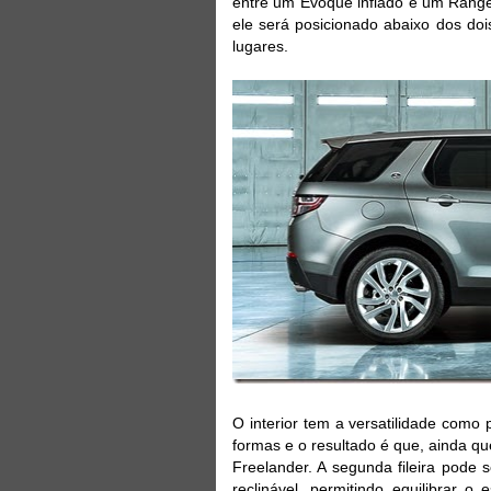
entre um Evoque inflado e um Range
ele será posicionado abaixo dos d
lugares.
O interior tem a versatilidade como
formas e o resultado é que, ainda qu
Freelander. A segunda fileira pode 
reclinável, permitindo equilibrar 