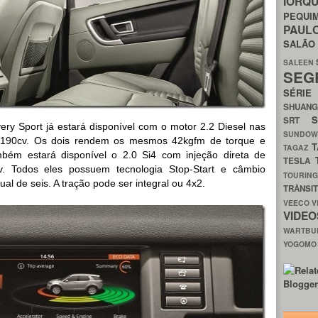
IORQ
PEQU
PAUL
SALÃ
SALEEN
SEG
SÉRI
SHUAN
SRT
ry Sport já estará disponível com o motor 2.2 Diesel nas
SUNDO
 190cv. Os dois rendem os mesmos 42kgfm de torque e
T
TAGAZ
m estará disponível o 2.0 Si4 com injeção direta de
TESLA
. Todos eles possuem tecnologia Stop-Start e câmbio
TOURIN
l de seis. A tração pode ser integral ou 4x2.
TRÂNSI
VEECO
V
VIDE
WARTB
YOGOM