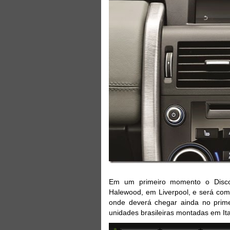
Em um primeiro momento o Discov
Halewood, em Liverpool, e será come
onde deverá chegar ainda no primei
unidades brasileiras montadas em It