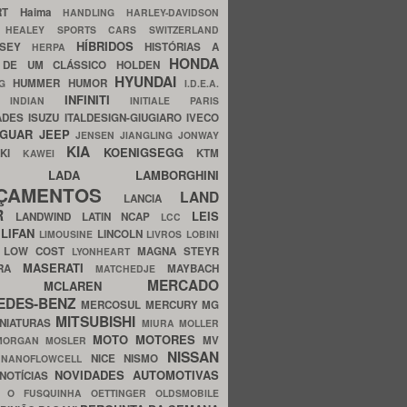
ERT
Haima
HANDLING
HARLEY-DAVIDSON
I
HEALEY SPORTS CARS SWITZERLAND
HÍBRIDOS
SSEY
HISTÓRIAS A
HERPA
HONDA
 DE UM CLÁSSICO
HOLDEN
HYUNDAI
HUMMER
HUMOR
NG
I.D.E.A.
INFINITI
IA
INDIAN
INITIALE PARIS
ADES
ISUZU
ITALDESIGN-GIUGIARO
IVECO
AGUAR
JEEP
JENSEN
JIANGLING
JONWAY
KIA
KOENIGSEGG
AKI
KTM
KAWEI
LADA
LAMBORGHINI
MHO
NÇAMENTOS
LAND
LANCIA
ER
LEIS
LANDWIND
LATIN NCAP
LCC
S
LIFAN
LINCOLN
LIMOUSINE
LIVROS
LOBINI
S
LOW COST
MAGNA STEYR
LYONHEART
MASERATI
DRA
MAYBACH
MATCHEDJE
MERCADO
ZDA
MCLAREN
EDES-BENZ
MERCOSUL
MERCURY
MG
MITSUBISHI
INIATURAS
MIURA
MOLLER
MOTO
MOTORES
MV
MORGAN
MOSLER
NISSAN
a
NICE
NISMO
NANOFLOWCELL
NOVIDADES AUTOMOTIVAS
NOTÍCIAS
C
O FUSQUINHA
OETTINGER
OLDSMOBILE