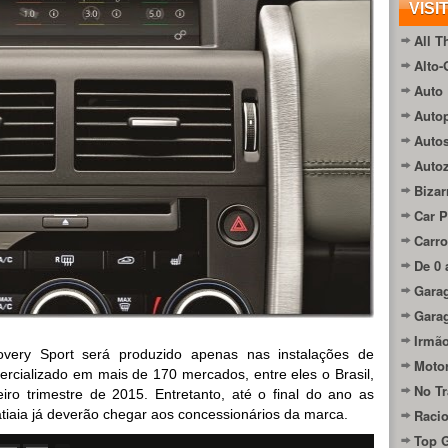
VISI
All T
Alto-
Auto 
Autop
Auto
Auto
Bizar
Car P
Carro
De 0 
Gara
Gara
Irmão
ery Sport será produzido apenas nas instalações de
Moto
rcializado em mais de 170 mercados, entre eles o Brasil,
No Tr
ro trimestre de 2015. Entretanto, até o final do ano as
atiaia já deverão chegar aos concessionários da marca.
Raci
Top 