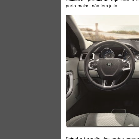
porta-malas, não tem jeito…
Painel e forração das portas segue