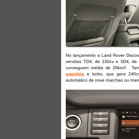
No lançamento o Land Rover Discove
versões TD4, de 150cv e SD4, de
conseguem média de 20km/l. També
gasolina
e turbo, que gera 240cv
automático de nove marchas ou manua