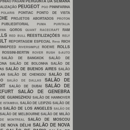
PERGUNTA DA SEMANA
PINIÃO
PAGANI
PEUGEOT
ALIZAÇÃO
PININFARINA
PGO
S
PONTIAC
PONTO DE VISTA
POLARIS
SCHE
PROJETOS ABORTADOS
PROTON
A
PUBLIEDITORIAL
PUMA
PURITALIA
QOROS
RAM
GHWA
QUANT
RACECRAFT
LLS
REESTILIZAÇÕES
RED BULL
RELY
ULT
REPORTAGEM ESPECIAL
RIICH
Reva
ROLLS
RINSPEED
ROEWE
RIVERSIMPLE
E
ROSSINI-BERTIN
ROVER
RUSH
S-AUTO
B
SALÃO DE BANGKOK
SALÃO DE
LONA
SALÃO DE BOLONHA
SALÃO DE
SALÃO DE BUENOS AIRES
LAS
SALÃO
SALÃO DE
SAN
SALÃO DE CHENGDU
SALÃO DE
AGO
SALÃO DE DALLAS
OIT
SALÃO DE
SALÃO DE DUBAI
NKFURT
SALÃO DE GENEBRA
 DE GUANGZHOU
SALÃO DE HANNOVER
SALÃO DE LEIPZIG
SALÃO DE
E ISTAMBUL
SALÃO DE LOS ANGELES
ES
SALÃO DE
SALÃO DE MELBOURNE
SALÃO DE MILÃO
SALÃO DE MOSCOU
 DE MONTREAL
SALÃO DE NOVA
 DE NOVA DÉLHI