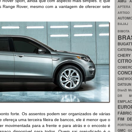
AMG
 Rover Sport, ainda que com aspecto mais simples. É que
A
ois Range Rover, mesmo com a vantagem de oferecer sete
APTER
ARTIG
AUTOMO
BAJAJ
BIMOT
BRA
BUGAT
CATER
CH
CIT
COMER
CON
DAEW
DATSU
DianZi M
DR 
EMPL
EURO
FÁBRI
 ponto forte. Os assentos podem ser organizados de várias
FIM D
e ofereça uma terceira fileira de bancos, ele é menor que o
FORTUN
ser movimentada para a frente e para atrás e o encosto é
GMC
G
o espaço disponível para todos. Quem sai prejudicado é o