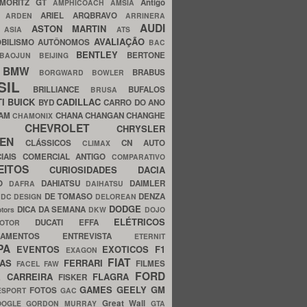
MORITZ GT
Antigo
AMPHICOACH
AMSIA
ARIEL
ARQBRAVO
A
ARDEN
ARRINERA
AUDI
ASTON MARTIN
O
ASIA
ATS
AVALIAÇÃO
BILISMO
AUTÔNOMOS
BAC
BENTLEY
BERTONE
BAOJUN
BEIJING
BMW
BRABUS
A
BORGWARD
BOWLER
SIL
BRILLIANCE
BUFALOS
BRUSA
TI
BUICK
CADILLAC
BYD
CARRO DO ANO
HAM
CHANA
CHANGAN
CHANGHE
CHAMONIX
CHEVROLET
ERY
CHRYSLER
ROEN
CLÁSSICOS
CN AUTO
CLIMAX
CIAIS
COMERCIAL ANTIGO
COMPARATIVO
CEITOS
CURIOSIDADES
DACIA
OO
DAHIATSU
DAIMLER
DAFRA
DAIHATSU
N
DE TOMASO
DENZA
DC DESIGN
DELOREAN
DODGE
DICA DA SEMANA
otors
DKW
DOJO
ELÉTRICOS
DUCATI
EFFA
MOTOR
ACAMENTOS
ENTREVISTA
ETERNIT
PA
EVENTOS
EXOTICOS
F1
EXAGON
FIAT
CAS
FERRARI
FILMES
FACEL
FAW
FORD
E CARREIRA
FLAGRA
FISKER
GAMES
GEELY
GM
FOTOS
ESPORT
GAC
Great Wall
OOGLE
GORDON MURRAY
GTA