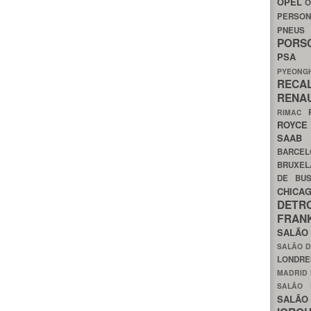
OPEL
O
PERSON
PNEU
POR
PS
PYEON
RECA
RENA
RIMAC
ROYC
SAA
BARCE
BRUXE
DE BU
CHIC
DETR
FRA
SALÃO
SALÃO D
LONDR
MADRID
SALÃO
SALÃO