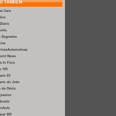
TE TAMBÉM
he Cars
Giro
Diário
olis
s Segredos
zine
ricesAutomotivas
oint News
s In Foco
a 100
gem 83
gem do João
 do Décio
rpasion
ânsito
onAuto
Gear BR