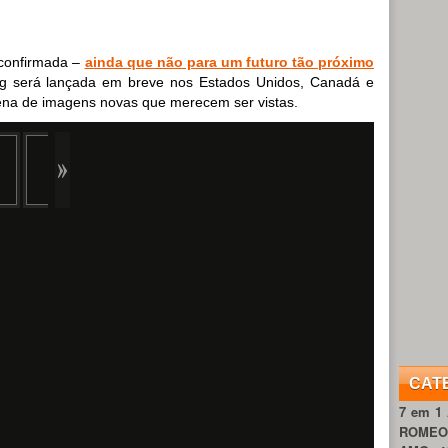
 confirmada –
ainda que não para um futuro tão próximo
ng será lançada em breve nos Estados Unidos, Canadá e
na de imagens novas que merecem ser vistas.
CAT
7 em 1
ROME