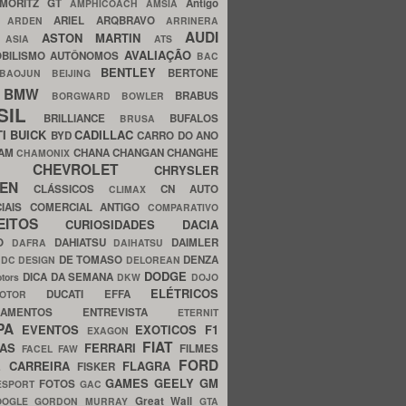
MORITZ GT
Antigo
AMPHICOACH
AMSIA
ARIEL
ARQBRAVO
A
ARDEN
ARRINERA
AUDI
ASTON MARTIN
O
ASIA
ATS
AVALIAÇÃO
BILISMO
AUTÔNOMOS
BAC
BENTLEY
BERTONE
BAOJUN
BEIJING
BMW
BRABUS
A
BORGWARD
BOWLER
SIL
BRILLIANCE
BUFALOS
BRUSA
TI
BUICK
CADILLAC
BYD
CARRO DO ANO
HAM
CHANA
CHANGAN
CHANGHE
CHAMONIX
CHEVROLET
ERY
CHRYSLER
ROEN
CLÁSSICOS
CN AUTO
CLIMAX
CIAIS
COMERCIAL ANTIGO
COMPARATIVO
CEITOS
CURIOSIDADES
DACIA
OO
DAHIATSU
DAIMLER
DAFRA
DAIHATSU
N
DE TOMASO
DENZA
DC DESIGN
DELOREAN
DODGE
DICA DA SEMANA
otors
DKW
DOJO
ELÉTRICOS
DUCATI
EFFA
MOTOR
ACAMENTOS
ENTREVISTA
ETERNIT
PA
EVENTOS
EXOTICOS
F1
EXAGON
FIAT
CAS
FERRARI
FILMES
FACEL
FAW
FORD
E CARREIRA
FLAGRA
FISKER
GAMES
GEELY
GM
FOTOS
ESPORT
GAC
Great Wall
OOGLE
GORDON MURRAY
GTA