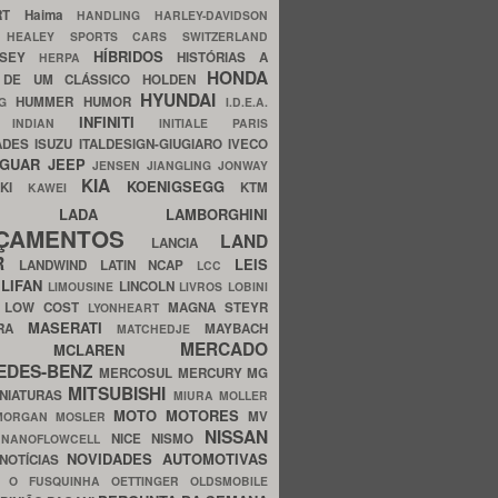
ERT
Haima
HANDLING
HARLEY-DAVIDSON
I
HEALEY SPORTS CARS SWITZERLAND
HÍBRIDOS
SSEY
HISTÓRIAS A
HERPA
HONDA
 DE UM CLÁSSICO
HOLDEN
HYUNDAI
HUMMER
HUMOR
NG
I.D.E.A.
INFINITI
IA
INDIAN
INITIALE PARIS
ADES
ISUZU
ITALDESIGN-GIUGIARO
IVECO
AGUAR
JEEP
JENSEN
JIANGLING
JONWAY
KIA
KOENIGSEGG
AKI
KTM
KAWEI
LADA
LAMBORGHINI
MHO
NÇAMENTOS
LAND
LANCIA
ER
LEIS
LANDWIND
LATIN NCAP
LCC
S
LIFAN
LINCOLN
LIMOUSINE
LIVROS
LOBINI
S
LOW COST
MAGNA STEYR
LYONHEART
MASERATI
DRA
MAYBACH
MATCHEDJE
MERCADO
ZDA
MCLAREN
EDES-BENZ
MERCOSUL
MERCURY
MG
MITSUBISHI
INIATURAS
MIURA
MOLLER
MOTO
MOTORES
MV
MORGAN
MOSLER
NISSAN
a
NICE
NISMO
NANOFLOWCELL
NOVIDADES AUTOMOTIVAS
NOTÍCIAS
C
O FUSQUINHA
OETTINGER
OLDSMOBILE