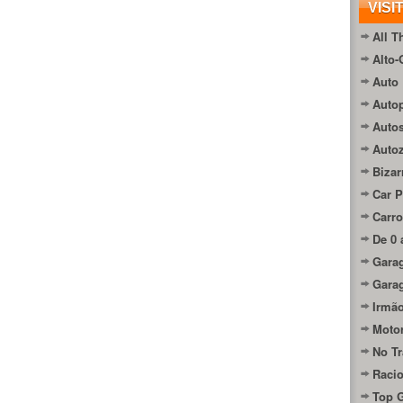
VISI
All T
Alto-
Auto 
Autop
Auto
Auto
Bizar
Car P
Carro
De 0 
Gara
Gara
Irmão
Moto
No Tr
Raci
Top 