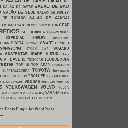
UE
SALÃO DE PARIS
SALÃO DE
SALÃO DE SÃO
IM
SALÃO DE QATAR
O
SALÃO DE SEUL
SALÃO DE SIDNEY
O DE TÓQUIO
SALÃO DE XANGAI
SEAT
SAMSUNG
SATURN
SCION
SCC
SCEO
REDOS
SEGURANÇA
SEGWAY
SEMA
E ESPECIAL
SHELBY
SHINERAY
SKODA
SMART
GHUAN
SPYKER
SKYCAR
SSANGYONG
SUBARU
STOCK CAR
SUSTENTABILIDADE
SUZUKI
TAC
WN
ATA
TEASERS
TECNOLOGIA
TECNICAR
TESTES
TOP 10
TOP GEAR
TOROIDION
TOYOTA
G SUPPERLEGGERA
Tramontana
TROLLER
TO
VAUXHALL
TRIDENT
TRION
TV
VENDAS
ELOZZI
VENCER
VENUCIA
VERITAS
OS
VOLKSWAGEN
VOLVO
VULCA
YAMAHA
URG
WIESMANN
WILLYS
Wuling
YEMA
ZAGATO
ZENVO
ZOTYE
O
ZX AUTO