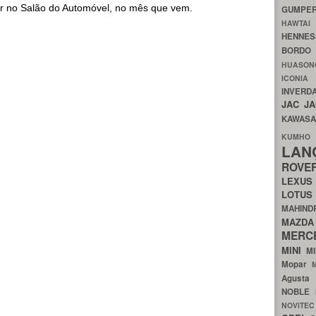
r no Salão do Automóvel, no mês que vem.
GUMP
HAWTA
HENNE
BORDO
HUASO
ICON
INVERD
JAC
J
KAWAS
KU
LA
ROV
LEXU
LOTU
MAHIN
MA
MERC
MINI
M
Mopar
Agust
NOBLE
NOVITE