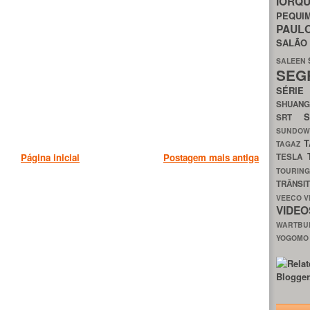
IORQ
PEQU
PAUL
SALÃ
SALEEN
SEG
SÉRI
SHUAN
SRT
SUNDO
T
TAGAZ
TESLA
Página inicial
Postagem mais antiga
TOURIN
TRÂNSI
VEECO
V
VIDE
WARTB
YOGOM