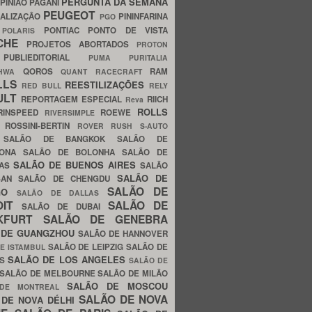
PERGUNTA DA SEMANA
PINIÃO
PAGANI
PEUGEOT
ALIZAÇÃO
PININFARINA
PGO
S
PONTIAC
PONTO DE VISTA
POLARIS
SCHE
PROJETOS ABORTADOS
PROTON
A
PUBLIEDITORIAL
PUMA
PURITALIA
QOROS
RAM
GHWA
QUANT
RACECRAFT
LLS
REESTILIZAÇÕES
RED BULL
RELY
ULT
REPORTAGEM ESPECIAL
RIICH
Reva
ROLLS
RINSPEED
ROEWE
RIVERSIMPLE
E
ROSSINI-BERTIN
ROVER
RUSH
S-AUTO
B
SALÃO DE BANGKOK
SALÃO DE
LONA
SALÃO DE BOLONHA
SALÃO DE
SALÃO DE BUENOS AIRES
LAS
SALÃO
SALÃO DE
SAN
SALÃO DE CHENGDU
SALÃO DE
AGO
SALÃO DE DALLAS
OIT
SALÃO DE
SALÃO DE DUBAI
NKFURT
SALÃO DE GENEBRA
 DE GUANGZHOU
SALÃO DE HANNOVER
SALÃO DE LEIPZIG
SALÃO DE
E ISTAMBUL
SALÃO DE LOS ANGELES
ES
SALÃO DE
SALÃO DE MELBOURNE
SALÃO DE MILÃO
SALÃO DE MOSCOU
 DE MONTREAL
SALÃO DE NOVA
 DE NOVA DÉLHI