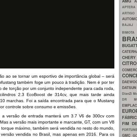
AMG
A
APTER
ARTIG
AUTOMO
BAJAJ
BIMOT
BRA
BUGAT
CATER
CH
CIT
COMER
CON
o ao se tornar um esportivo de importância global – será
DAEW
Mustang também foge um pouco à tradição. Nem é por ter
DATSU
xo de torção por um conjunto independente para cada roda,
DianZi M
ilindros 2.3 EcoBoost de 314cv, que mais tarde ainda
DR 
10 marchas. Foi a saída encontrada para que o Mustang
EMPL
or controle sobre consumo e emissões.
EURO
o, a versão de entrada manterá um 3.7 V6 de 300cv com
FÁBRI
 Mas a versão mais importante e marcante, GT, com um V8
FIM D
de torque máximo, também será vendida no resto do mundo,
FORTUN
a versão vendida no Brasil, mas apenas em 2016. Para os
GMC
G