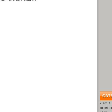
CAT
7 em 1
ROME