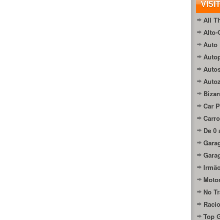
VISI
All T
Alto-
Auto 
Autop
Auto
Auto
Bizar
Car P
Carro
De 0 
Gara
Gara
Irmão
Moto
No Tr
Raci
Top 