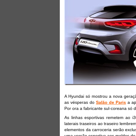
A Hyundai só mostrou a nova geraç
as vésperas do
Salão de Paris
a ap
Por ora a fabricante sul-coreana só 
As linhas esportivas remetem ao i
laterais traseiros ao traseiro lembre
elementos da carroceria serão excl
uma versão esportiva aos moldes do 