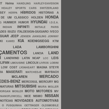
ERT
Haima
HANDLING
HARLEY-DAVIDSON
I
HEALEY SPORTS CARS SWITZERLAND
HÍBRIDOS
SSEY
HISTÓRIAS A
HERPA
HONDA
 DE UM CLÁSSICO
HOLDEN
HYUNDAI
HUMMER
HUMOR
NG
I.D.E.A.
INFINITI
IA
INDIAN
INITIALE PARIS
ADES
ISUZU
ITALDESIGN-GIUGIARO
IVECO
AGUAR
JEEP
JENSEN
JIANGLING
JONWAY
KIA
KOENIGSEGG
AKI
KTM
KAWEI
LADA
LAMBORGHINI
MHO
NÇAMENTOS
LAND
LANCIA
ER
LEIS
LANDWIND
LATIN NCAP
LCC
S
LIFAN
LINCOLN
LIMOUSINE
LIVROS
LOBINI
S
LOW COST
MAGNA STEYR
LYONHEART
MASERATI
DRA
MAYBACH
MATCHEDJE
MERCADO
ZDA
MCLAREN
EDES-BENZ
MERCOSUL
MERCURY
MG
MITSUBISHI
INIATURAS
MIURA
MOLLER
MOTO
MOTORES
MV
MORGAN
MOSLER
NISSAN
a
NICE
NISMO
NANOFLOWCELL
NOVIDADES AUTOMOTIVAS
NOTÍCIAS
C
O FUSQUINHA
OETTINGER
OLDSMOBILE