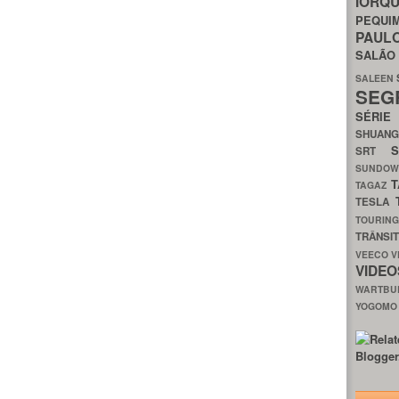
IORQ
PEQU
PAUL
SALÃ
SALEEN
SEG
SÉRI
SHUAN
SRT
SUNDO
T
TAGAZ
TESLA
TOURIN
TRÂNSI
VEECO
V
VIDE
WARTB
YOGOM