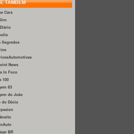
TE TAMBÉM
he Cars
Giro
Diário
olis
s Segredos
zine
ricesAutomotivas
oint News
s In Foco
a 100
gem 83
gem do João
 do Décio
rpasion
ânsito
onAuto
Gear BR