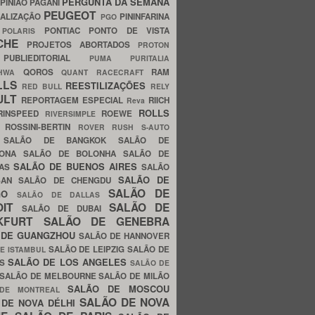
PERGUNTA DA SEMANA
PINIÃO
PAGANI
PEUGEOT
ALIZAÇÃO
PININFARINA
PGO
S
PONTIAC
PONTO DE VISTA
POLARIS
SCHE
PROJETOS ABORTADOS
PROTON
A
PUBLIEDITORIAL
PUMA
PURITALIA
QOROS
RAM
GHWA
QUANT
RACECRAFT
LLS
REESTILIZAÇÕES
RED BULL
RELY
ULT
REPORTAGEM ESPECIAL
RIICH
Reva
ROLLS
RINSPEED
ROEWE
RIVERSIMPLE
E
ROSSINI-BERTIN
ROVER
RUSH
S-AUTO
B
SALÃO DE BANGKOK
SALÃO DE
LONA
SALÃO DE BOLONHA
SALÃO DE
SALÃO DE BUENOS AIRES
LAS
SALÃO
SALÃO DE
SAN
SALÃO DE CHENGDU
SALÃO DE
AGO
SALÃO DE DALLAS
OIT
SALÃO DE
SALÃO DE DUBAI
NKFURT
SALÃO DE GENEBRA
 DE GUANGZHOU
SALÃO DE HANNOVER
SALÃO DE LEIPZIG
SALÃO DE
E ISTAMBUL
SALÃO DE LOS ANGELES
ES
SALÃO DE
SALÃO DE MELBOURNE
SALÃO DE MILÃO
SALÃO DE MOSCOU
 DE MONTREAL
SALÃO DE NOVA
 DE NOVA DÉLHI