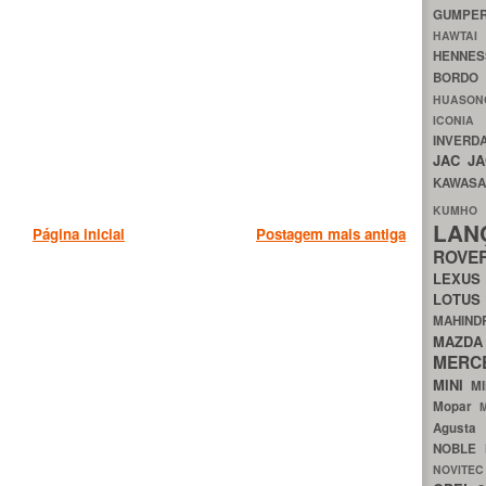
GUMP
HAWTA
HENNE
BORDO
HUASO
ICON
INVERD
JAC
J
KAWAS
KU
LA
Página inicial
Postagem mais antiga
ROV
LEXU
LOTU
MAHIN
MA
MERC
MINI
M
Mopar
Agust
NOBLE
NOVITE