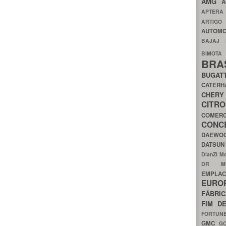
AMG
A
APTER
ARTIG
AUTOMO
BAJAJ
BIMOT
BRA
BUGAT
CATER
CH
CIT
COMER
CON
DAEW
DATSU
DianZi M
DR 
EMPL
EURO
FÁBRI
FIM D
FORTUN
GMC
G