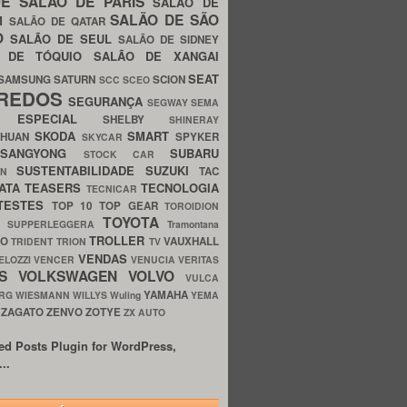
UE
SALÃO DE PARIS
SALÃO DE
SALÃO DE SÃO
IM
SALÃO DE QATAR
O
SALÃO DE SEUL
SALÃO DE SIDNEY
O DE TÓQUIO
SALÃO DE XANGAI
SEAT
SAMSUNG
SATURN
SCION
SCC
SCEO
REDOS
SEGURANÇA
SEGWAY
SEMA
E ESPECIAL
SHELBY
SHINERAY
SKODA
SMART
GHUAN
SPYKER
SKYCAR
SSANGYONG
SUBARU
STOCK CAR
SUSTENTABILIDADE
SUZUKI
TAC
WN
ATA
TEASERS
TECNOLOGIA
TECNICAR
TESTES
TOP 10
TOP GEAR
TOROIDION
TOYOTA
G SUPPERLEGGERA
Tramontana
TROLLER
TO
VAUXHALL
TRIDENT
TRION
TV
VENDAS
ELOZZI
VENCER
VENUCIA
VERITAS
OS
VOLKSWAGEN
VOLVO
VULCA
YAMAHA
URG
WIESMANN
WILLYS
Wuling
YEMA
ZAGATO
ZENVO
ZOTYE
O
ZX AUTO