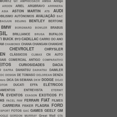
MORITZ GT
Antigo
AMPHICOACH
AMSIA
ARIEL
ARQBRAVO
A
ARDEN
ARRINERA
AUDI
ASTON MARTIN
O
ASIA
ATS
AVALIAÇÃO
BILISMO
AUTÔNOMOS
BAC
BENTLEY
BERTONE
BAOJUN
BEIJING
BMW
BRABUS
A
BORGWARD
BOWLER
SIL
BRILLIANCE
BUFALOS
BRUSA
TI
BUICK
CADILLAC
BYD
CARRO DO ANO
HAM
CHANA
CHANGAN
CHANGHE
CHAMONIX
CHEVROLET
ERY
CHRYSLER
ROEN
CLÁSSICOS
CN AUTO
CLIMAX
CIAIS
COMERCIAL ANTIGO
COMPARATIVO
CEITOS
CURIOSIDADES
DACIA
OO
DAHIATSU
DAIMLER
DAFRA
DAIHATSU
N
DE TOMASO
DENZA
DC DESIGN
DELOREAN
DODGE
DICA DA SEMANA
otors
DKW
DOJO
ELÉTRICOS
DUCATI
EFFA
MOTOR
ACAMENTOS
ENTREVISTA
ETERNIT
PA
EVENTOS
EXOTICOS
F1
EXAGON
FIAT
CAS
FERRARI
FILMES
FACEL
FAW
FORD
E CARREIRA
FLAGRA
FISKER
GAMES
GEELY
GM
FOTOS
ESPORT
GAC
Great Wall
OOGLE
GORDON MURRAY
GTA