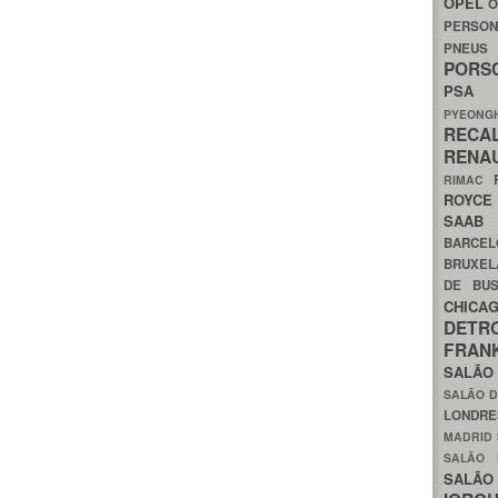
OPEL
O
PERSON
PNEU
POR
PS
PYEON
RECA
RENA
RIMAC
ROYC
SAA
BARCE
BRUXE
DE BU
CHIC
DETR
FRA
SALÃO
SALÃO D
LONDR
MADRID
SALÃO
SALÃO