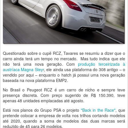
Questionado sobre o cupê RCZ, Tavares se resumiu a dizer que o
carro ainda terá um tempo no mercado. Mas tudo indica que ele
não terá uma nova geração. Com
produção terceirizada à
austríaca Magna Steyr
, ele ainda usa plataforma do 308 antigo – o
vendido por aqui – enquanto o hatch já possui uma nova geração
baseada na nova plataforma EMP2.
No Brasil o Peugeot RCZ é um carro de nicho e sempre teve
presença discreta. Com preço sugerido de R$ 150.390, teve
apenas 48 unidades emplacadas até agosto.
Está nos planos do Grupo PSA o projeto
"Back in the Race"
, que
pretende colocar a empresa de volta nos trilhos cortando modelos
até 2020, quando a soma de modelos das duas marcas será
reduzido de 45 para 26 modelos.