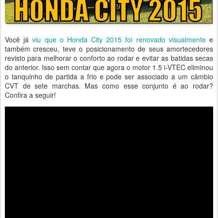
Você já
viu que o Honda City 2015 foi renovado visualmente
e
também cresceu, teve o posicionamento de seus amortecedores
revisto para melhorar o conforto ao rodar e evitar as batidas secas
do anterior. Isso sem contar que agora o motor 1.5 i-VTEC eliminou
o tanquinho de partida a frio e pode ser associado a um câmbio
CVT de sete marchas. Mas como esse conjunto é ao rodar?
Confira a seguir!