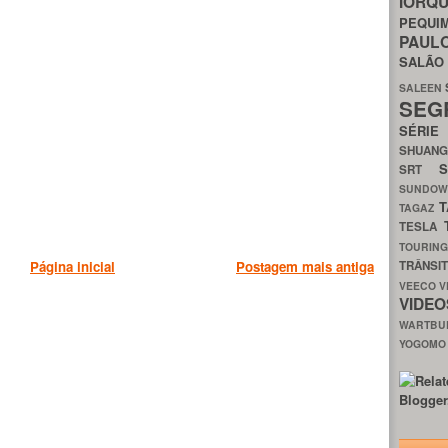
IORQ
PEQU
PAUL
SALÃ
SALEEN
SEG
SÉRI
SHUAN
SRT
SUNDO
T
TAGAZ
TESLA
TOURIN
TRÂNSI
Página inicial
Postagem mais antiga
VEECO
V
VIDE
WARTB
YOGOM