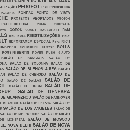
PERGUNTA DA SEMANA
PINIÃO
PAGANI
PEUGEOT
ALIZAÇÃO
PININFARINA
PGO
S
PONTIAC
PONTO DE VISTA
POLARIS
SCHE
PROJETOS ABORTADOS
PROTON
A
PUBLIEDITORIAL
PUMA
PURITALIA
QOROS
RAM
GHWA
QUANT
RACECRAFT
LLS
REESTILIZAÇÕES
RED BULL
RELY
ULT
REPORTAGEM ESPECIAL
RIICH
Reva
ROLLS
RINSPEED
ROEWE
RIVERSIMPLE
E
ROSSINI-BERTIN
ROVER
RUSH
S-AUTO
B
SALÃO DE BANGKOK
SALÃO DE
LONA
SALÃO DE BOLONHA
SALÃO DE
SALÃO DE BUENOS AIRES
LAS
SALÃO
SALÃO DE
SAN
SALÃO DE CHENGDU
SALÃO DE
AGO
SALÃO DE DALLAS
OIT
SALÃO DE
SALÃO DE DUBAI
NKFURT
SALÃO DE GENEBRA
 DE GUANGZHOU
SALÃO DE HANNOVER
SALÃO DE LEIPZIG
SALÃO DE
E ISTAMBUL
SALÃO DE LOS ANGELES
ES
SALÃO DE
SALÃO DE MELBOURNE
SALÃO DE MILÃO
SALÃO DE MOSCOU
 DE MONTREAL
SALÃO DE NOVA
 DE NOVA DÉLHI