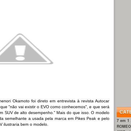
enori Okamoto foi direto em entrevista à revista Autocar
 que "não vai existir o EVO como conhecemos", e que será
CAT
r um SUV de alto desempenho." Mais do que isso. O modelo
brida semelhante a usada pela marca em Pikes Peak e pelo
7 em 1
 ilustraria bem o modelo.
ROME