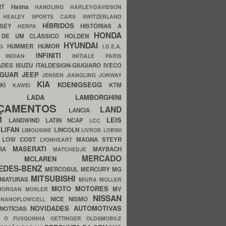
ERT
Haima
HANDLING
HARLEY-DAVIDSON
I
HEALEY SPORTS CARS SWITZERLAND
HÍBRIDOS
SSEY
HISTÓRIAS A
HERPA
HONDA
 DE UM CLÁSSICO
HOLDEN
HYUNDAI
HUMMER
HUMOR
NG
I.D.E.A.
INFINITI
IA
INDIAN
INITIALE PARIS
ADES
ISUZU
ITALDESIGN-GIUGIARO
IVECO
AGUAR
JEEP
JENSEN
JIANGLING
JONWAY
KIA
KOENIGSEGG
AKI
KTM
KAWEI
LADA
LAMBORGHINI
MHO
NÇAMENTOS
LAND
LANCIA
ER
LEIS
LANDWIND
LATIN NCAP
LCC
S
LIFAN
LINCOLN
LIMOUSINE
LIVROS
LOBINI
S
LOW COST
MAGNA STEYR
LYONHEART
MASERATI
DRA
MAYBACH
MATCHEDJE
MERCADO
ZDA
MCLAREN
EDES-BENZ
MERCOSUL
MERCURY
MG
MITSUBISHI
INIATURAS
MIURA
MOLLER
MOTO
MOTORES
MV
MORGAN
MOSLER
NISSAN
a
NICE
NISMO
NANOFLOWCELL
NOVIDADES AUTOMOTIVAS
NOTÍCIAS
C
O FUSQUINHA
OETTINGER
OLDSMOBILE