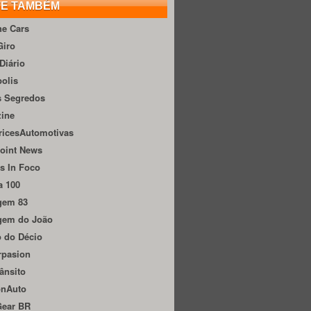
TE TAMBÉM
he Cars
Giro
Diário
olis
s Segredos
zine
ricesAutomotivas
oint News
s In Foco
a 100
gem 83
gem do João
 do Décio
rpasion
ânsito
onAuto
Gear BR