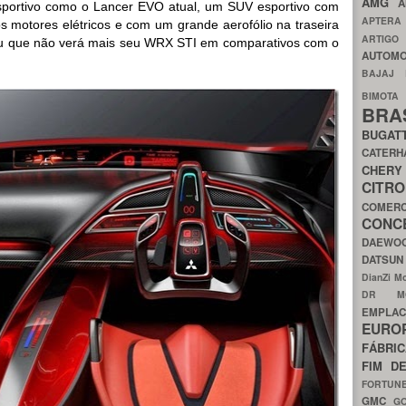
AMG
A
portivo como o Lancer EVO atual, um SUV esportivo com
APTER
os motores elétricos e com um grande aerofólio na traseira
ARTIG
ru que não verá mais seu WRX STI em comparativos com o
AUTOMO
BAJAJ
BIMOT
BRA
BUGAT
CATER
CH
CIT
COMER
CON
DAEW
DATSU
DianZi M
DR 
EMPL
EURO
FÁBRI
FIM D
FORTUN
GMC
G