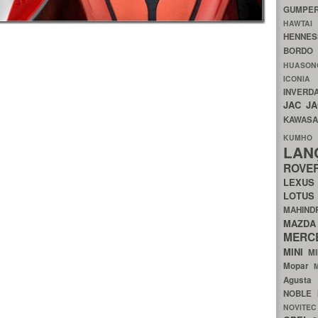
GUMP
HAWTA
HENNE
BORDO
HUASO
ICON
INVERD
JAC
J
KAWAS
KU
LA
ROV
LEXU
LOTU
MAHIN
MA
MERC
MINI
M
Mopar
Agust
NOBLE
NOVITE