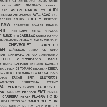
MORITZ GT
Antigo
AMPHICOACH
AMSIA
ARIEL
ARQBRAVO
A
ARDEN
ARRINERA
AUDI
ASTON MARTIN
O
ASIA
ATS
AVALIAÇÃO
BILISMO
AUTÔNOMOS
BAC
BENTLEY
BERTONE
BAOJUN
BEIJING
BMW
BRABUS
A
BORGWARD
BOWLER
SIL
BRILLIANCE
BUFALOS
BRUSA
TI
BUICK
CADILLAC
BYD
CARRO DO ANO
HAM
CHANA
CHANGAN
CHANGHE
CHAMONIX
CHEVROLET
ERY
CHRYSLER
ROEN
CLÁSSICOS
CN AUTO
CLIMAX
CIAIS
COMERCIAL ANTIGO
COMPARATIVO
CEITOS
CURIOSIDADES
DACIA
OO
DAHIATSU
DAIMLER
DAFRA
DAIHATSU
N
DE TOMASO
DENZA
DC DESIGN
DELOREAN
DODGE
DICA DA SEMANA
otors
DKW
DOJO
ELÉTRICOS
DUCATI
EFFA
MOTOR
ACAMENTOS
ENTREVISTA
ETERNIT
PA
EVENTOS
EXOTICOS
F1
EXAGON
FIAT
CAS
FERRARI
FILMES
FACEL
FAW
FORD
E CARREIRA
FLAGRA
FISKER
GAMES
GEELY
GM
FOTOS
ESPORT
GAC
Great Wall
OOGLE
GORDON MURRAY
GTA