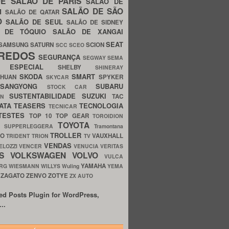
UE
SALÃO DE PARIS
SALÃO DE
SALÃO DE SÃO
IM
SALÃO DE QATAR
O
SALÃO DE SEUL
SALÃO DE SIDNEY
O DE TÓQUIO
SALÃO DE XANGAI
SEAT
SAMSUNG
SATURN
SCION
SCC
SCEO
REDOS
SEGURANÇA
SEGWAY
SEMA
E ESPECIAL
SHELBY
SHINERAY
SKODA
SMART
GHUAN
SPYKER
SKYCAR
SSANGYONG
SUBARU
STOCK CAR
SUSTENTABILIDADE
SUZUKI
TAC
WN
ATA
TEASERS
TECNOLOGIA
TECNICAR
TESTES
TOP 10
TOP GEAR
TOROIDION
TOYOTA
G SUPPERLEGGERA
Tramontana
TROLLER
TO
VAUXHALL
TRIDENT
TRION
TV
VENDAS
ELOZZI
VENCER
VENUCIA
VERITAS
OS
VOLKSWAGEN
VOLVO
VULCA
YAMAHA
URG
WIESMANN
WILLYS
Wuling
YEMA
ZAGATO
ZENVO
ZOTYE
O
ZX AUTO