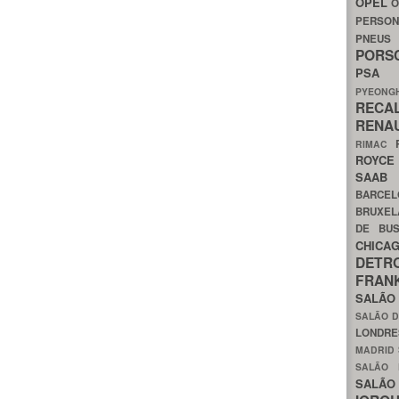
OPEL
O
PERSON
PNEU
POR
PS
PYEON
RECA
RENA
RIMAC
ROYC
SAA
BARCE
BRUXE
DE BU
CHIC
DETR
FRA
SALÃO
SALÃO D
LONDR
MADRID
SALÃO
SALÃO