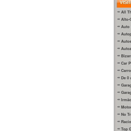
VISI
All T
Alto-
Auto 
Autop
Auto
Auto
Bizar
Car P
Carro
De 0 
Gara
Gara
Irmão
Moto
No Tr
Raci
Top 