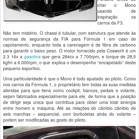
criar o Mono
usando de
inspiração os
carros da F3.
Não tem mistério. O chassi é tubular, com estrutura que atende às
normas de segurança da FIA para Fórmula 1 em caso de
capotamento, enquanto toda a carenagem é de fibra de carbono
para garantir o baixo peso. O motor fornecido pela Cosworh é um
2.3 16v a
gasolina
que gera 284cv a 7.700rpm, e torque de 28,5
kgfm a 6.000rpm, o que explica o desempenho “encapetado” deste
pequeno esportivo.
Uma particularidade é que o Mono é todo ajustado ao piloto. Como
nos carros da Fórmula 1, o proprietário tem todas as suas medidas
aferidas para que itens como cockpit, bancos, pedais e volante,
sejam fabricados especialmente para ele, de forma que a posição
de dirigir seja única que contribua para obter uma total sinergia
entre homem e máquina. Até as relações do câmbio câmbio de
seis marchas – sequencial, com borboletas atrás do volante –
podem ser modificadas ao gosto do piloto.