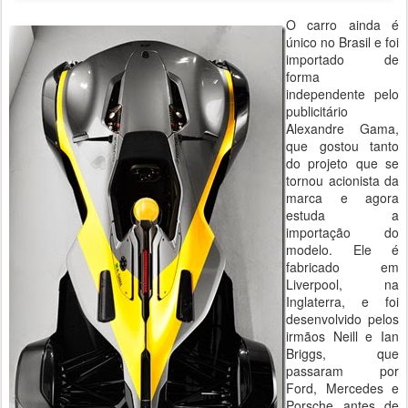
O carro ainda é
único no Brasil e foi
importado de
forma
independente pelo
publicitário
Alexandre Gama,
que gostou tanto
do projeto que se
tornou acionista da
marca e agora
estuda a
importação do
modelo. Ele é
fabricado em
Liverpool, na
Inglaterra, e foi
desenvolvido pelos
irmãos Neill e Ian
Briggs, que
passaram por
Ford, Mercedes e
Porsche antes de