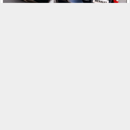
Além de dar uma nova cara ao Fluence, o novo para choque
dianteiro tem luzes LED-DRL (
Day Running Light
). Já na traseira,
somente a versão Privilège ganhou mudanças, as novas lanternas
com luzes de LED.