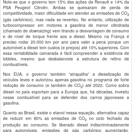
Note-se que o governo tem 15% das ações da Renault e 14% da
PSA Peugeot Citroën. Ambas se queixaram de perda de
competitividade, maior dificuldade em atender as emissões de CO
2
(gás carbônico), mas nada se reverteu. No entanto, utilização de
turbocompressor em motores a gasolina de menor cilindrada
(chamado de
downsizing
) vem tirando a desvantagem de consumo
e de nível de torque frente aos a diesel. Mesmo na França é
preciso rodar 20.000 km por ano para valer a pena porque um
automóvel a diesel tem custos (e preços) até 10% superiores. Com
essa rentabilidade camarada é fácil compreender a existência de
lobbies, mesmo que desbalanceie a estrutura de refino de
combustíveis.
Nos EUA, o governo também “atrapalha” a dieselização de
veículos leves e autorizou apenas gasolina no programa de forte
redução de consumo (e também de CO
) até 2022. Como sobra
2
diesel no país exportam para a Europa que, há décadas, investiu
nesse combustível para se defender dos carros japoneses a
gasolina.
Quanto ao Brasil, existe o etanol nessa equação, alternativa capaz
de reduzir em 80% as emissões de CO
no ciclo fechado da
2
produção ao consumo. Se liberado diesel indiscriminadamente
para automóveis, emissões de gás carbônico aumentarão,