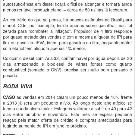
autossuficiência em diesel ficará difícil de alcançar e tornará ainda
menos rentável produzir etanol – cerca de 50 usinas já fecharam.
Ao contrário do que se pensa, há poucos estímulos no Brasil para
etanol. Cide, por exemplo, incide apenas sobre gasolina, mas foi
zerada para “combater a inflação”. Propulsor de 1 litro responde
por quase metade das vendas e tem a mesma alíquota de IPI para
flex ou gasolina. IPVA, idem, para gasolina ou flex, enquanto motor
só a etanol tem alíquota apenas 1% menor.
Colocar o diesel com Arla 32, contaminável por água depois de 30
dias armazenado e biodiesel de várias fontes como quarto
combustível (somado o GNV), precisa ser muito bem pensado e
pesado.
RODA VIVA
CASO
as vendas em 2014 caiam um pouco menos de 10% frente
a 2013 já será um pequeno alívio. Ao longo deste ano atípico se
temeu queda ainda maior. Estoques voltaram a subir de 40 para 42
dias entre outubro e novembro. Este mês se espera pequena
reação pela maior oferta de crédito e compras antecipadas para
fugir do aumento do IPI em janeiro próximo.