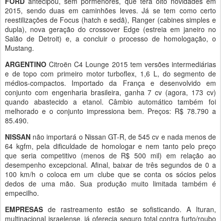
FORD
antecipou, sem pormenores, que terá oito novidades em
2015, sendo duas em caminhões leves. Já se tem como certo
reestilizações de Focus (hatch e sedã), Ranger (cabines simples e
dupla), nova geração do crossover Edge (estreia em janeiro no
Salão de Detroit) e, a concluir o processo de homologação, o
Mustang.
ARGENTINO
Citroën C4 Lounge 2015 tem versões intermediárias
e de topo com primeiro motor turboflex, 1,6 L, do segmento de
médios-compactos. Importado da França e desenvolvido em
conjunto com engenharia brasileira, ganha 7 cv (agora, 173 cv)
quando abastecido a etanol. Câmbio automático também foi
melhorado e o conjunto impressiona bem. Preços: R$ 78.790 a
85.490.
NISSAN
não importará o Nissan GT-R, de 545 cv e nada menos de
64 kgfm, pela dificuldade de homologar e nem tanto pelo preço
que seria competitivo (menos de R$ 500 mil) em relação ao
desempenho excepcional. Afinal, baixar de três segundos de 0 a
100 km/h o coloca em um clube que se conta os sócios pelos
dedos de uma mão. Sua produção muito limitada também é
empecilho.
EMPRESAS
de rastreamento estão se sofisticando. A Ituran,
multinacional israelense, já oferecia seguro total contra furto/roubo