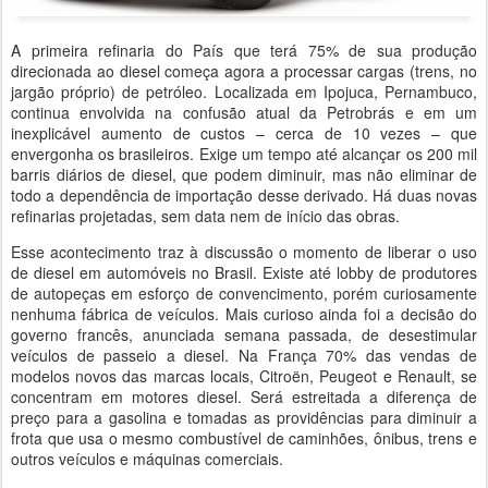
A primeira refinaria do País que terá 75% de sua produção
direcionada ao diesel começa agora a processar cargas (trens, no
jargão próprio) de petróleo. Localizada em Ipojuca, Pernambuco,
continua envolvida na confusão atual da Petrobrás e em um
inexplicável aumento de custos – cerca de 10 vezes – que
envergonha os brasileiros. Exige um tempo até alcançar os 200 mil
barris diários de diesel, que podem diminuir, mas não eliminar de
todo a dependência de importação desse derivado. Há duas novas
refinarias projetadas, sem data nem de início das obras.
Esse acontecimento traz à discussão o momento de liberar o uso
de diesel em automóveis no Brasil. Existe até lobby de produtores
de autopeças em esforço de convencimento, porém curiosamente
nenhuma fábrica de veículos. Mais curioso ainda foi a decisão do
governo francês, anunciada semana passada, de desestimular
veículos de passeio a diesel. Na França 70% das vendas de
modelos novos das marcas locais, Citroën, Peugeot e Renault, se
concentram em motores diesel. Será estreitada a diferença de
preço para a gasolina e tomadas as providências para diminuir a
frota que usa o mesmo combustível de caminhões, ônibus, trens e
outros veículos e máquinas comerciais.