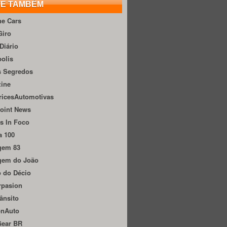
TE TAMBÉM
he Cars
Giro
Diário
olis
s Segredos
zine
ricesAutomotivas
oint News
s In Foco
a 100
gem 83
gem do João
 do Décio
rpasion
ânsito
onAuto
Gear BR