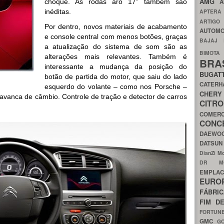
AMG
choque. As rodas aro 17” também são
A
inéditas.
APTER
ARTIG
Por dentro, novos materiais de acabamento
AUTOMO
e console central com menos botões, graças
BAJAJ
a atualização do sistema de som são as
BIMOT
alterações mais relevantes. Também é
BRA
interessante a mudança da posição do
BUGAT
botão de partida do motor, que saiu do lado
CATER
esquerdo do volante – como nos Porsche –
CH
lavanca de câmbio. Controle de tração e detector de carros
CIT
COMER
CON
DAEW
DATSU
DianZi M
DR 
EMPL
EURO
FÁBRI
FIM D
FORTUN
GMC
G