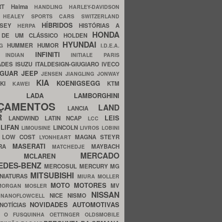
ERT
Haima
HANDLING
HARLEY-DAVIDSON
I
HEALEY SPORTS CARS SWITZERLAND
HÍBRIDOS
SSEY
HISTÓRIAS A
HERPA
HONDA
 DE UM CLÁSSICO
HOLDEN
HYUNDAI
HUMMER
HUMOR
NG
I.D.E.A.
INFINITI
IA
INDIAN
INITIALE PARIS
ADES
ISUZU
ITALDESIGN-GIUGIARO
IVECO
AGUAR
JEEP
JENSEN
JIANGLING
JONWAY
KIA
KOENIGSEGG
AKI
KTM
KAWEI
LADA
LAMBORGHINI
MHO
NÇAMENTOS
LAND
LANCIA
ER
LEIS
LANDWIND
LATIN NCAP
LCC
S
LIFAN
LINCOLN
LIMOUSINE
LIVROS
LOBINI
S
LOW COST
MAGNA STEYR
LYONHEART
MASERATI
DRA
MAYBACH
MATCHEDJE
MERCADO
ZDA
MCLAREN
EDES-BENZ
MERCOSUL
MERCURY
MG
MITSUBISHI
INIATURAS
MIURA
MOLLER
MOTO
MOTORES
MV
MORGAN
MOSLER
NISSAN
a
NICE
NISMO
NANOFLOWCELL
NOVIDADES AUTOMOTIVAS
NOTÍCIAS
C
O FUSQUINHA
OETTINGER
OLDSMOBILE