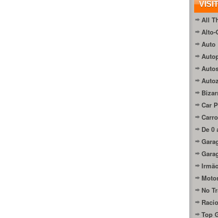
VISI
All T
Alto-
Auto 
Autop
Auto
Auto
Bizar
Car P
Carro
De 0 
Gara
Gara
Irmão
Moto
No Tr
Raci
Top 