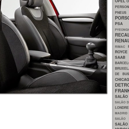
OPEL
O
PERSON
PNEU
POR
PS
PYEON
RECA
RENA
RIMAC
ROYC
SAA
BARCE
BRUXE
DE BU
CHIC
DETR
FRA
SALÃO
SALÃO D
LONDR
MADRID
SALÃO
SALÃO