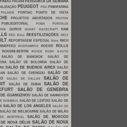
PERGUNTA DA SEMANA
PINIÃO
PAGANI
PEUGEOT
ALIZAÇÃO
PININFARINA
PGO
S
PONTIAC
PONTO DE VISTA
POLARIS
SCHE
PROJETOS ABORTADOS
PROTON
A
PUBLIEDITORIAL
PUMA
PURITALIA
QOROS
RAM
GHWA
QUANT
RACECRAFT
LLS
REESTILIZAÇÕES
RED BULL
RELY
ULT
REPORTAGEM ESPECIAL
RIICH
Reva
ROLLS
RINSPEED
ROEWE
RIVERSIMPLE
E
ROSSINI-BERTIN
ROVER
RUSH
S-AUTO
B
SALÃO DE BANGKOK
SALÃO DE
LONA
SALÃO DE BOLONHA
SALÃO DE
SALÃO DE BUENOS AIRES
LAS
SALÃO
SALÃO DE
SAN
SALÃO DE CHENGDU
SALÃO DE
AGO
SALÃO DE DALLAS
OIT
SALÃO DE
SALÃO DE DUBAI
NKFURT
SALÃO DE GENEBRA
 DE GUANGZHOU
SALÃO DE HANNOVER
SALÃO DE LEIPZIG
SALÃO DE
E ISTAMBUL
SALÃO DE LOS ANGELES
ES
SALÃO DE
SALÃO DE MELBOURNE
SALÃO DE MILÃO
SALÃO DE MOSCOU
 DE MONTREAL
SALÃO DE NOVA
 DE NOVA DÉLHI