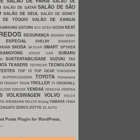
UE
SALÃO DE PARIS
SALÃO DE
SALÃO DE SÃO
IM
SALÃO DE QATAR
O
SALÃO DE SEUL
SALÃO DE SIDNEY
O DE TÓQUIO
SALÃO DE XANGAI
SEAT
SAMSUNG
SATURN
SCION
SCC
SCEO
REDOS
SEGURANÇA
SEGWAY
SEMA
E ESPECIAL
SHELBY
SHINERAY
SKODA
SMART
GHUAN
SPYKER
SKYCAR
SSANGYONG
SUBARU
STOCK CAR
SUSTENTABILIDADE
SUZUKI
TAC
WN
ATA
TEASERS
TECNOLOGIA
TECNICAR
TESTES
TOP 10
TOP GEAR
TOROIDION
TOYOTA
G SUPPERLEGGERA
Tramontana
TROLLER
TO
VAUXHALL
TRIDENT
TRION
TV
VENDAS
ELOZZI
VENCER
VENUCIA
VERITAS
OS
VOLKSWAGEN
VOLVO
VULCA
YAMAHA
URG
WIESMANN
WILLYS
Wuling
YEMA
ZAGATO
ZENVO
ZOTYE
O
ZX AUTO