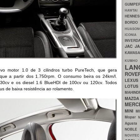
GUMP
HAWTA
HENNE
BORDO
HUASO
ICON
INVERD
JAC
J
KAWAS
KU
LA
o motor 1.0 de 3 cilindros turbo PureTech, que gera
ROV
rque a partir dos 1.750rpm. O consumo beira os 24km/l.
LEXU
130cv e os diesel 1.6 BlueHDI de 100cv ou 120cv. Todos
LOTU
s de baixa resistência ao rolamento.
MAHIN
MA
MERC
MINI
M
Mopar
Agust
NOBLE
NOVITE