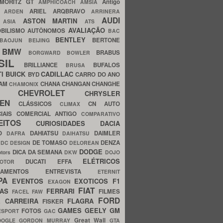
MORITZ GT
Antigo
AMPHICOACH
AMSIA
ARIEL
ARQBRAVO
A
ARDEN
ARRINERA
AUDI
ASTON MARTIN
O
ASIA
ATS
AVALIAÇÃO
BILISMO
AUTÔNOMOS
BAC
BENTLEY
BERTONE
BAOJUN
BEIJING
BMW
BRABUS
A
BORGWARD
BOWLER
SIL
BRILLIANCE
BUFALOS
BRUSA
TI
BUICK
CADILLAC
BYD
CARRO DO ANO
HAM
CHANA
CHANGAN
CHANGHE
CHAMONIX
CHEVROLET
ERY
CHRYSLER
ROEN
CLÁSSICOS
CN AUTO
CLIMAX
CIAIS
COMERCIAL ANTIGO
COMPARATIVO
CEITOS
CURIOSIDADES
DACIA
OO
DAHIATSU
DAIMLER
DAFRA
DAIHATSU
N
DE TOMASO
DENZA
DC DESIGN
DELOREAN
DODGE
DICA DA SEMANA
otors
DKW
DOJO
ELÉTRICOS
DUCATI
EFFA
MOTOR
ACAMENTOS
ENTREVISTA
ETERNIT
PA
EVENTOS
EXOTICOS
F1
EXAGON
FIAT
CAS
FERRARI
FILMES
FACEL
FAW
FORD
E CARREIRA
FLAGRA
FISKER
GAMES
GEELY
GM
FOTOS
ESPORT
GAC
Great Wall
OOGLE
GORDON MURRAY
GTA