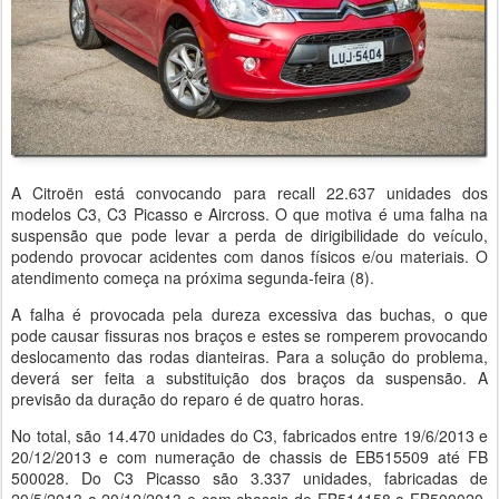
A Citroën está convocando para recall 22.637 unidades dos
modelos C3, C3 Picasso e Aircross. O que motiva é uma falha na
suspensão que pode levar a perda de dirigibilidade do veículo,
podendo provocar acidentes com danos físicos e/ou materiais. O
atendimento começa na próxima segunda-feira (8).
A falha é provocada pela dureza excessiva das buchas, o que
pode causar fissuras nos braços e estes se romperem provocando
deslocamento das rodas dianteiras. Para a solução do problema,
deverá ser feita a substituição dos braços da suspensão. A
previsão da duração do reparo é de quatro horas.
No total, são 14.470 unidades do C3, fabricados entre 19/6/2013 e
20/12/2013 e com numeração de chassis de EB515509 até FB
500028. Do C3 Picasso são 3.337 unidades, fabricadas de
20/5/2013 a 20/12/2013 e com chassis de EB514158 a FB500020,