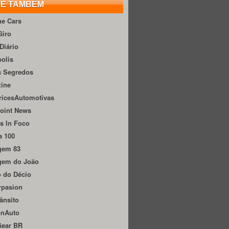
TE TAMBÉM
he Cars
Giro
Diário
olis
s Segredos
zine
ricesAutomotivas
oint News
s In Foco
a 100
gem 83
gem do João
 do Décio
rpasion
ânsito
onAuto
Gear BR