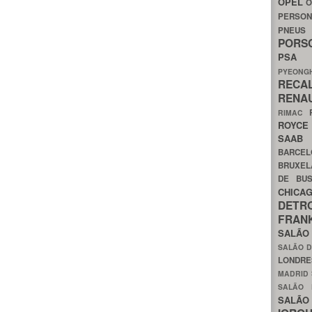
OPEL
O
PERSON
PNEU
POR
PS
PYEON
RECA
RENA
RIMAC
ROYC
SAA
BARCE
BRUXE
DE BU
CHIC
DETR
FRA
SALÃO
SALÃO D
LONDR
MADRID
SALÃO
SALÃO