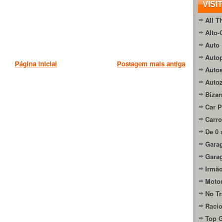
VISI
All T
Alto-
Auto 
Autop
Página inicial
Postagem mais antiga
Auto
Auto
Bizar
Car P
Carro
De 0 
Gara
Gara
Irmão
Moto
No Tr
Raci
Top 