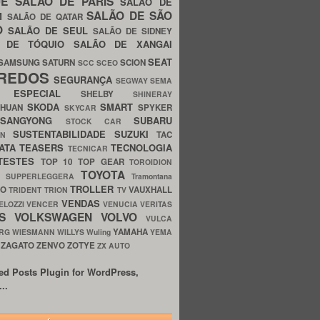
UE
SALÃO DE PARIS
SALÃO DE
SALÃO DE SÃO
IM
SALÃO DE QATAR
O
SALÃO DE SEUL
SALÃO DE SIDNEY
O DE TÓQUIO
SALÃO DE XANGAI
SEAT
SAMSUNG
SATURN
SCION
SCC
SCEO
REDOS
SEGURANÇA
SEGWAY
SEMA
E ESPECIAL
SHELBY
SHINERAY
SKODA
SMART
GHUAN
SPYKER
SKYCAR
SSANGYONG
SUBARU
STOCK CAR
SUSTENTABILIDADE
SUZUKI
TAC
WN
ATA
TEASERS
TECNOLOGIA
TECNICAR
TESTES
TOP 10
TOP GEAR
TOROIDION
TOYOTA
G SUPPERLEGGERA
Tramontana
TROLLER
TO
VAUXHALL
TRIDENT
TRION
TV
VENDAS
ELOZZI
VENCER
VENUCIA
VERITAS
OS
VOLKSWAGEN
VOLVO
VULCA
YAMAHA
URG
WIESMANN
WILLYS
Wuling
YEMA
ZAGATO
ZENVO
ZOTYE
O
ZX AUTO