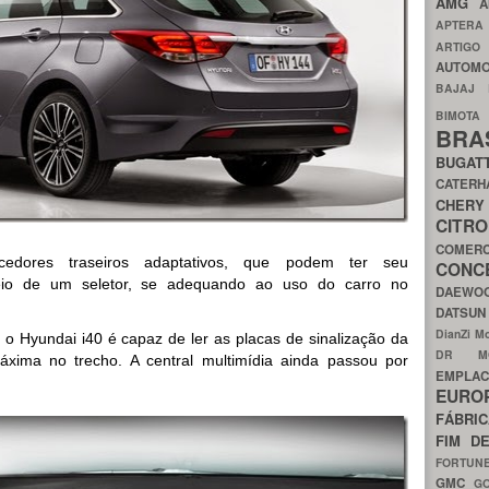
AMG
A
APTER
ARTIG
AUTOMO
BAJAJ
BIMOT
BRA
BUGAT
CATER
CH
CIT
COMER
edores traseiros adaptativos, que podem ter seu
CON
eio de um seletor, se adequando ao uso do carro no
DAEW
DATSU
DianZi M
o Hyundai i40 é capaz de ler as placas de sinalização da
DR 
áxima no trecho. A central multimídia ainda passou por
EMPL
EURO
FÁBRI
FIM D
FORTUN
GMC
G