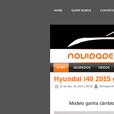
HOME
QUEM SOMOS
CONTATO
HOME
SEGREDOS
VIDEOS
Hyundai i40 2015 
16 de dez. de 2014
| 08:32
Henrique Ro
Modelo ganha câmbio