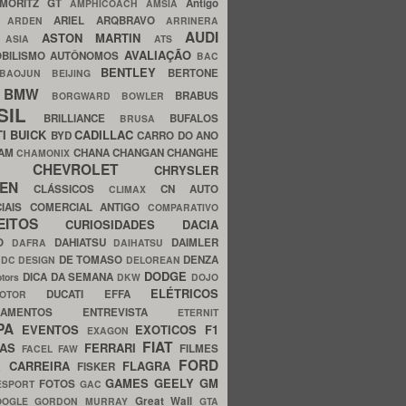
MORITZ GT
Antigo
AMPHICOACH
AMSIA
ARIEL
ARQBRAVO
A
ARDEN
ARRINERA
AUDI
ASTON MARTIN
O
ASIA
ATS
AVALIAÇÃO
BILISMO
AUTÔNOMOS
BAC
BENTLEY
BERTONE
BAOJUN
BEIJING
BMW
BRABUS
A
BORGWARD
BOWLER
SIL
BRILLIANCE
BUFALOS
BRUSA
TI
BUICK
CADILLAC
BYD
CARRO DO ANO
HAM
CHANA
CHANGAN
CHANGHE
CHAMONIX
CHEVROLET
ERY
CHRYSLER
ROEN
CLÁSSICOS
CN AUTO
CLIMAX
CIAIS
COMERCIAL ANTIGO
COMPARATIVO
CEITOS
CURIOSIDADES
DACIA
OO
DAHIATSU
DAIMLER
DAFRA
DAIHATSU
N
DE TOMASO
DENZA
DC DESIGN
DELOREAN
DODGE
DICA DA SEMANA
otors
DKW
DOJO
ELÉTRICOS
DUCATI
EFFA
MOTOR
ACAMENTOS
ENTREVISTA
ETERNIT
PA
EVENTOS
EXOTICOS
F1
EXAGON
FIAT
CAS
FERRARI
FILMES
FACEL
FAW
FORD
E CARREIRA
FLAGRA
FISKER
GAMES
GEELY
GM
FOTOS
ESPORT
GAC
Great Wall
OOGLE
GORDON MURRAY
GTA