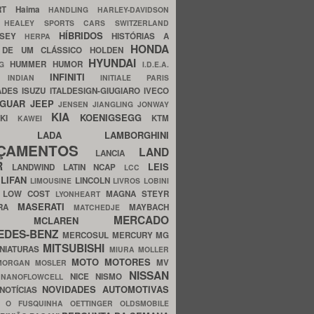
ERT
Haima
HANDLING
HARLEY-DAVIDSON
I
HEALEY SPORTS CARS SWITZERLAND
HÍBRIDOS
SSEY
HISTÓRIAS A
HERPA
HONDA
 DE UM CLÁSSICO
HOLDEN
HYUNDAI
HUMMER
HUMOR
NG
I.D.E.A.
INFINITI
IA
INDIAN
INITIALE PARIS
ADES
ISUZU
ITALDESIGN-GIUGIARO
IVECO
AGUAR
JEEP
JENSEN
JIANGLING
JONWAY
KIA
KOENIGSEGG
AKI
KTM
KAWEI
LADA
LAMBORGHINI
MHO
NÇAMENTOS
LAND
LANCIA
ER
LEIS
LANDWIND
LATIN NCAP
LCC
S
LIFAN
LINCOLN
LIMOUSINE
LIVROS
LOBINI
S
LOW COST
MAGNA STEYR
LYONHEART
MASERATI
DRA
MAYBACH
MATCHEDJE
MERCADO
ZDA
MCLAREN
EDES-BENZ
MERCOSUL
MERCURY
MG
MITSUBISHI
INIATURAS
MIURA
MOLLER
MOTO
MOTORES
MV
MORGAN
MOSLER
NISSAN
a
NICE
NISMO
NANOFLOWCELL
NOVIDADES AUTOMOTIVAS
NOTÍCIAS
C
O FUSQUINHA
OETTINGER
OLDSMOBILE