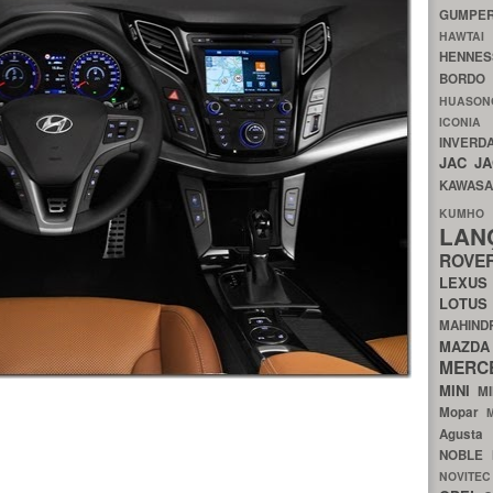
GUMP
HAWTA
HENNE
BORDO
HUASO
ICON
INVERD
JAC
J
KAWAS
KU
LA
ROV
LEXU
LOTU
MAHIN
MA
MERC
MINI
M
Mopar
Agust
NOBLE
NOVITE