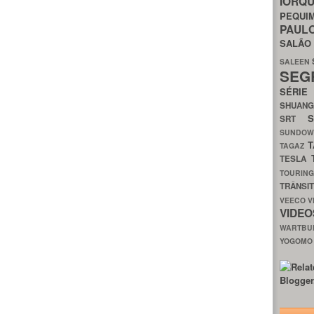
IORQ
PEQU
PAUL
SALÃ
SALEEN
SEG
SÉRI
SHUAN
SRT
SUNDO
T
TAGAZ
TESLA
TOURIN
TRÂNSI
VEECO
V
VIDE
WARTB
YOGOM