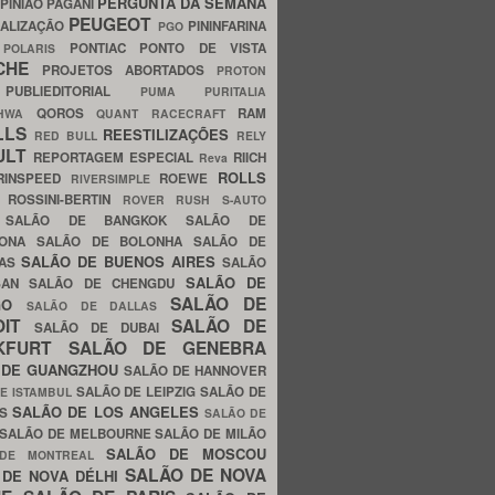
PERGUNTA DA SEMANA
PINIÃO
PAGANI
PEUGEOT
ALIZAÇÃO
PININFARINA
PGO
S
PONTIAC
PONTO DE VISTA
POLARIS
SCHE
PROJETOS ABORTADOS
PROTON
A
PUBLIEDITORIAL
PUMA
PURITALIA
QOROS
RAM
GHWA
QUANT
RACECRAFT
LLS
REESTILIZAÇÕES
RED BULL
RELY
ULT
REPORTAGEM ESPECIAL
RIICH
Reva
ROLLS
RINSPEED
ROEWE
RIVERSIMPLE
E
ROSSINI-BERTIN
ROVER
RUSH
S-AUTO
B
SALÃO DE BANGKOK
SALÃO DE
LONA
SALÃO DE BOLONHA
SALÃO DE
SALÃO DE BUENOS AIRES
LAS
SALÃO
SALÃO DE
SAN
SALÃO DE CHENGDU
SALÃO DE
AGO
SALÃO DE DALLAS
OIT
SALÃO DE
SALÃO DE DUBAI
NKFURT
SALÃO DE GENEBRA
 DE GUANGZHOU
SALÃO DE HANNOVER
SALÃO DE LEIPZIG
SALÃO DE
E ISTAMBUL
SALÃO DE LOS ANGELES
ES
SALÃO DE
SALÃO DE MELBOURNE
SALÃO DE MILÃO
SALÃO DE MOSCOU
 DE MONTREAL
SALÃO DE NOVA
 DE NOVA DÉLHI