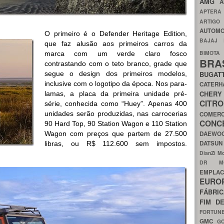
AMG
A
APTER
ARTIG
AUTOMO
O primeiro é o Defender Heritage Edition,
BAJAJ
que faz alusão aos primeiros carros da
BIMOT
marca com um verde claro fosco
BRA
contrastando com o teto branco, grade que
segue o design dos primeiros modelos,
BUGAT
inclusive com o logotipo da época. Nos para-
CATER
CH
lamas, a placa da primeira unidade pré-
CIT
série, conhecida como “Huey”. Apenas 400
unidades serão produzidas, nas carrocerias
COMER
CON
90 Hard Top, 90 Station Wagon e 110 Station
Wagon com preços que partem de 27.500
DAEW
DATSU
libras, ou R$ 112.600 sem impostos.
DianZi M
DR 
EMPL
EURO
FÁBRI
FIM D
FORTUN
GMC
G