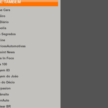
TE TAMBÉM
he Cars
Giro
Diário
olis
s Segredos
zine
ricesAutomotivas
oint News
s In Foco
a 100
gem 83
gem do João
 do Décio
rpasion
ânsito
onAuto
Gear BR