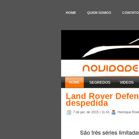
HOME
QUEM SOMOS
CONTATO
HOME
SEGREDOS
VIDEOS
Land Rover Defen
despedida
7 de jan. de 2015
| 11:41
Henrique Rodr
São três séries limitad