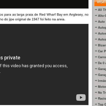
VISI
All T
ros para as larga praia de Red Wharf Bay em Anglesey, no
Alto-
do jipe original de 1947 foi feito na areia.
Auto 
Autop
Auto
Auto
Bizar
Car P
Carro
De 0 
Gara
Gara
Irmão
Moto
No Tr
Raci
Top 