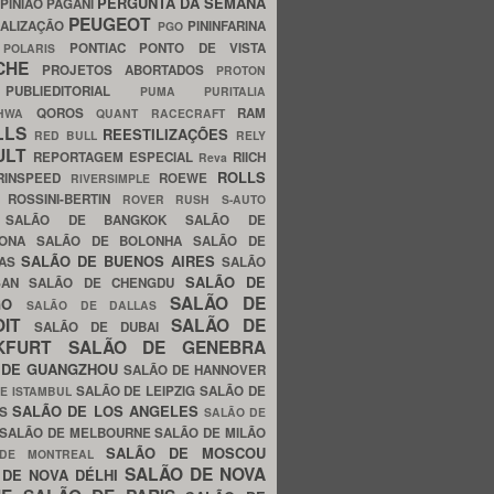
PERGUNTA DA SEMANA
PINIÃO
PAGANI
PEUGEOT
ALIZAÇÃO
PININFARINA
PGO
S
PONTIAC
PONTO DE VISTA
POLARIS
SCHE
PROJETOS ABORTADOS
PROTON
A
PUBLIEDITORIAL
PUMA
PURITALIA
QOROS
RAM
GHWA
QUANT
RACECRAFT
LLS
REESTILIZAÇÕES
RED BULL
RELY
ULT
REPORTAGEM ESPECIAL
RIICH
Reva
ROLLS
RINSPEED
ROEWE
RIVERSIMPLE
E
ROSSINI-BERTIN
ROVER
RUSH
S-AUTO
B
SALÃO DE BANGKOK
SALÃO DE
LONA
SALÃO DE BOLONHA
SALÃO DE
SALÃO DE BUENOS AIRES
LAS
SALÃO
SALÃO DE
SAN
SALÃO DE CHENGDU
SALÃO DE
AGO
SALÃO DE DALLAS
OIT
SALÃO DE
SALÃO DE DUBAI
NKFURT
SALÃO DE GENEBRA
 DE GUANGZHOU
SALÃO DE HANNOVER
SALÃO DE LEIPZIG
SALÃO DE
E ISTAMBUL
SALÃO DE LOS ANGELES
ES
SALÃO DE
SALÃO DE MELBOURNE
SALÃO DE MILÃO
SALÃO DE MOSCOU
 DE MONTREAL
SALÃO DE NOVA
 DE NOVA DÉLHI