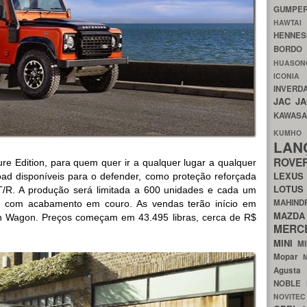
GUMP
HAWTA
HENNE
BORDO
HUASO
ICON
INVERD
JAC
J
KAWAS
KU
LA
ROV
e Edition, para quem quer ir a qualquer lugar a qualquer
LEXU
oad disponíveis para o defender, como proteção reforçada
LOTU
/R. A produção será limitada a 600 unidades e cada um
MAHIN
or com acabamento em couro. As vendas terão início em
MA
on Wagon. Preços começam em 43.495 libras, cerca de R$
MERC
MINI
M
Mopar
Agust
NOBLE
NOVITE