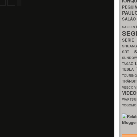
IORQ
PEQU
PAUL
SALÃ
SALEEN
SEG
SÉRI
SHUAN
SRT
SUNDO
T
TAGAZ
TESLA
TOURIN
TRÂNSI
VEECO
V
VIDE
WARTB
YOGOM