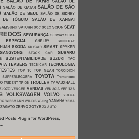
UE
SALÃO DE PARIS
SALÃO DE
SALÃO DE SÃO
IM
SALÃO DE QATAR
O
SALÃO DE SEUL
SALÃO DE SIDNEY
O DE TÓQUIO
SALÃO DE XANGAI
SEAT
SAMSUNG
SATURN
SCION
SCC
SCEO
REDOS
SEGURANÇA
SEGWAY
SEMA
E ESPECIAL
SHELBY
SHINERAY
SKODA
SMART
GHUAN
SPYKER
SKYCAR
SSANGYONG
SUBARU
STOCK CAR
SUSTENTABILIDADE
SUZUKI
TAC
WN
ATA
TEASERS
TECNOLOGIA
TECNICAR
TESTES
TOP 10
TOP GEAR
TOROIDION
TOYOTA
G SUPPERLEGGERA
Tramontana
TROLLER
TO
VAUXHALL
TRIDENT
TRION
TV
VENDAS
ELOZZI
VENCER
VENUCIA
VERITAS
OS
VOLKSWAGEN
VOLVO
VULCA
YAMAHA
URG
WIESMANN
WILLYS
Wuling
YEMA
ZAGATO
ZENVO
ZOTYE
O
ZX AUTO