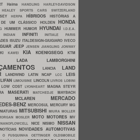
ERT
Haima
HANDLING
HARLEY-DAVIDSON
I
HEALEY SPORTS CARS SWITZERLAND
HÍBRIDOS
SSEY
HISTÓRIAS A
HERPA
HONDA
 DE UM CLÁSSICO
HOLDEN
HYUNDAI
HUMMER
HUMOR
NG
I.D.E.A.
INFINITI
IA
INDIAN
INITIALE PARIS
ADES
ISUZU
ITALDESIGN-GIUGIARO
IVECO
AGUAR
JEEP
JENSEN
JIANGLING
JONWAY
KIA
KOENIGSEGG
AKI
KTM
KAWEI
LADA
LAMBORGHINI
MHO
NÇAMENTOS
LAND
LANCIA
ER
LEIS
LANDWIND
LATIN NCAP
LCC
S
LIFAN
LINCOLN
LIMOUSINE
LIVROS
LOBINI
S
LOW COST
MAGNA STEYR
LYONHEART
MASERATI
DRA
MAYBACH
MATCHEDJE
MERCADO
ZDA
MCLAREN
EDES-BENZ
MERCOSUL
MERCURY
MG
MITSUBISHI
INIATURAS
MIURA
MOLLER
MOTO
MOTORES
MV
MORGAN
MOSLER
NISSAN
a
NICE
NISMO
NANOFLOWCELL
NOVIDADES AUTOMOTIVAS
NOTÍCIAS
C
O FUSQUINHA
OETTINGER
OLDSMOBILE