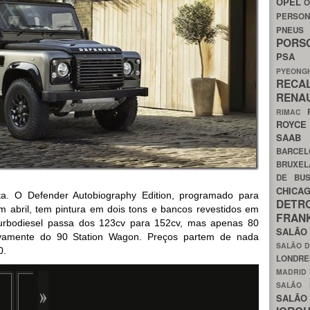
OPEL
O
PERSON
PNEU
POR
PS
PYEON
RECA
RENA
RIMAC
ROYC
SAA
BARCE
BRUXE
DE BU
CHIC
ta. O Defender Autobiography Edition, programado para
DETR
m abril, tem pintura em dois tons e bancos revestidos em
FRA
Turbodiesel passa dos 123cv para 152cv, mas apenas 80
SALÃO
ivamente do 90 Station Wagon. Preços partem de nada
SALÃO D
0.
LONDR
MADRID
SALÃO
SALÃO