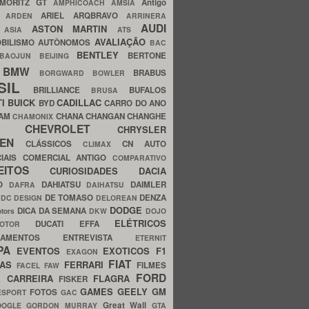
MORITZ GT
Antigo
AMPHICOACH
AMSIA
ARIEL
ARQBRAVO
A
ARDEN
ARRINERA
AUDI
ASTON MARTIN
O
ASIA
ATS
AVALIAÇÃO
BILISMO
AUTÔNOMOS
BAC
BENTLEY
BERTONE
BAOJUN
BEIJING
BMW
BRABUS
A
BORGWARD
BOWLER
SIL
BRILLIANCE
BUFALOS
BRUSA
TI
BUICK
CADILLAC
BYD
CARRO DO ANO
HAM
CHANA
CHANGAN
CHANGHE
CHAMONIX
CHEVROLET
ERY
CHRYSLER
ROEN
CLÁSSICOS
CN AUTO
CLIMAX
CIAIS
COMERCIAL ANTIGO
COMPARATIVO
CEITOS
CURIOSIDADES
DACIA
OO
DAHIATSU
DAIMLER
DAFRA
DAIHATSU
N
DE TOMASO
DENZA
DC DESIGN
DELOREAN
DODGE
DICA DA SEMANA
otors
DKW
DOJO
ELÉTRICOS
DUCATI
EFFA
MOTOR
ACAMENTOS
ENTREVISTA
ETERNIT
PA
EVENTOS
EXOTICOS
F1
EXAGON
FIAT
CAS
FERRARI
FILMES
FACEL
FAW
FORD
E CARREIRA
FLAGRA
FISKER
GAMES
GEELY
GM
FOTOS
ESPORT
GAC
Great Wall
OOGLE
GORDON MURRAY
GTA