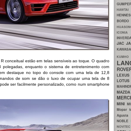
GUMP
HAWTA
HENNE
BORDO
HUASO
ICON
INVERD
JAC
J
KAWAS
KU
 R conceitual estão em telas sensíveis ao toque. O quadro
LA
3 polegadas, enquanto o sistema de entretenimento com
ROV
em destaque no topo do console com uma tela de 12,8
LEXU
omandos de som se dão o luxo de ocupar uma tela de 8
LOTU
s pode ser facilmente personalizado, como num smartphone
MAHIN
MA
MERC
MINI
M
Mopar
Agust
NOBLE
NOVITE