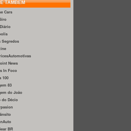
TE TAMBÉM
he Cars
Giro
Diário
olis
s Segredos
zine
ricesAutomotivas
oint News
s In Foco
a 100
gem 83
gem do João
 do Décio
rpasion
ânsito
onAuto
Gear BR