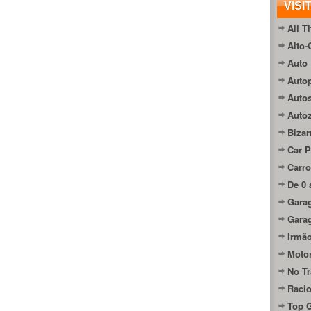
VISI
All T
Alto-
Auto 
Autop
Auto
Auto
Bizar
Car P
Carro
De 0 
Gara
Gara
Irmão
Moto
No Tr
Raci
Top 