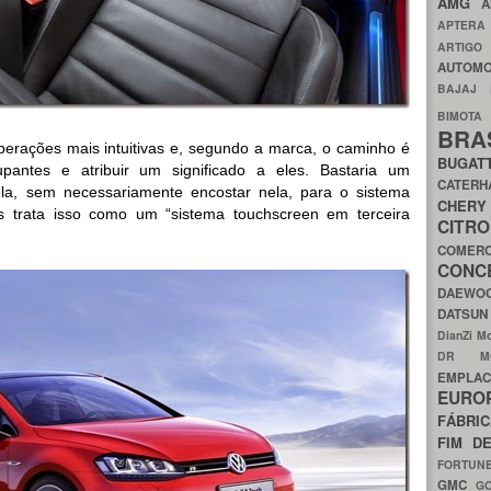
AMG
A
APTER
ARTIG
AUTOMO
BAJAJ
BIMOT
BRA
perações mais intuitivas e, segundo a marca, o caminho é
BUGAT
upantes e atribuir um significado a eles. Bastaria um
CATER
la, sem necessariamente encostar nela, para o sistema
CH
s trata isso como um “sistema touchscreen em terceira
CIT
COMER
CON
DAEW
DATSU
DianZi M
DR 
EMPL
EURO
FÁBRI
FIM D
FORTUN
GMC
G