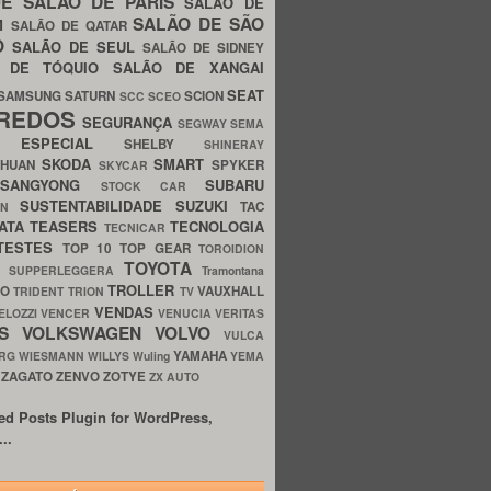
UE
SALÃO DE PARIS
SALÃO DE
SALÃO DE SÃO
IM
SALÃO DE QATAR
O
SALÃO DE SEUL
SALÃO DE SIDNEY
O DE TÓQUIO
SALÃO DE XANGAI
SEAT
SAMSUNG
SATURN
SCION
SCC
SCEO
REDOS
SEGURANÇA
SEGWAY
SEMA
E ESPECIAL
SHELBY
SHINERAY
SKODA
SMART
GHUAN
SPYKER
SKYCAR
SSANGYONG
SUBARU
STOCK CAR
SUSTENTABILIDADE
SUZUKI
TAC
WN
ATA
TEASERS
TECNOLOGIA
TECNICAR
TESTES
TOP 10
TOP GEAR
TOROIDION
TOYOTA
G SUPPERLEGGERA
Tramontana
TROLLER
TO
VAUXHALL
TRIDENT
TRION
TV
VENDAS
ELOZZI
VENCER
VENUCIA
VERITAS
OS
VOLKSWAGEN
VOLVO
VULCA
YAMAHA
URG
WIESMANN
WILLYS
Wuling
YEMA
ZAGATO
ZENVO
ZOTYE
O
ZX AUTO