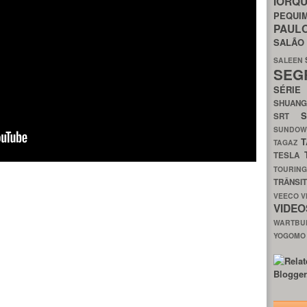
IORQ
PEQU
PAUL
SALÃ
SALEEN
SEG
SÉRI
SHUAN
SRT
SUNDO
T
TAGAZ
TESLA
TOURIN
TRÂNSI
VEECO
V
VIDE
WARTB
YOGOM