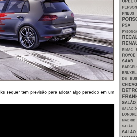
OPEL
O
PERSON
PNEU
POR
PS
PYEON
RECA
RENA
RIMAC
ROYC
SAA
BARCE
BRUXE
DE BU
CHIC
DETR
olks sequer tem previsão para adotar algo parecido em um
FRA
SALÃO
SALÃO D
LONDR
MADRID
SALÃO
SALÃO