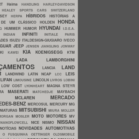
ERT
Haima
HANDLING
HARLEY-DAVIDSON
I
HEALEY SPORTS CARS SWITZERLAND
HÍBRIDOS
SSEY
HISTÓRIAS A
HERPA
HONDA
 DE UM CLÁSSICO
HOLDEN
HYUNDAI
HUMMER
HUMOR
NG
I.D.E.A.
INFINITI
IA
INDIAN
INITIALE PARIS
ADES
ISUZU
ITALDESIGN-GIUGIARO
IVECO
AGUAR
JEEP
JENSEN
JIANGLING
JONWAY
KIA
KOENIGSEGG
AKI
KTM
KAWEI
LADA
LAMBORGHINI
MHO
NÇAMENTOS
LAND
LANCIA
ER
LEIS
LANDWIND
LATIN NCAP
LCC
S
LIFAN
LINCOLN
LIMOUSINE
LIVROS
LOBINI
S
LOW COST
MAGNA STEYR
LYONHEART
MASERATI
DRA
MAYBACH
MATCHEDJE
MERCADO
ZDA
MCLAREN
EDES-BENZ
MERCOSUL
MERCURY
MG
MITSUBISHI
INIATURAS
MIURA
MOLLER
MOTO
MOTORES
MV
MORGAN
MOSLER
NISSAN
a
NICE
NISMO
NANOFLOWCELL
NOVIDADES AUTOMOTIVAS
NOTÍCIAS
C
O FUSQUINHA
OETTINGER
OLDSMOBILE