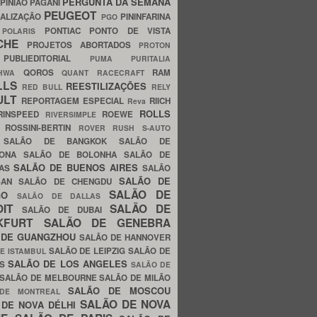
PERGUNTA DA SEMANA
PINIÃO
PAGANI
PEUGEOT
ALIZAÇÃO
PININFARINA
PGO
S
PONTIAC
PONTO DE VISTA
POLARIS
SCHE
PROJETOS ABORTADOS
PROTON
A
PUBLIEDITORIAL
PUMA
PURITALIA
QOROS
RAM
GHWA
QUANT
RACECRAFT
LLS
REESTILIZAÇÕES
RED BULL
RELY
ULT
REPORTAGEM ESPECIAL
RIICH
Reva
ROLLS
RINSPEED
ROEWE
RIVERSIMPLE
E
ROSSINI-BERTIN
ROVER
RUSH
S-AUTO
B
SALÃO DE BANGKOK
SALÃO DE
LONA
SALÃO DE BOLONHA
SALÃO DE
SALÃO DE BUENOS AIRES
LAS
SALÃO
SALÃO DE
SAN
SALÃO DE CHENGDU
SALÃO DE
AGO
SALÃO DE DALLAS
OIT
SALÃO DE
SALÃO DE DUBAI
NKFURT
SALÃO DE GENEBRA
 DE GUANGZHOU
SALÃO DE HANNOVER
SALÃO DE LEIPZIG
SALÃO DE
E ISTAMBUL
SALÃO DE LOS ANGELES
ES
SALÃO DE
SALÃO DE MELBOURNE
SALÃO DE MILÃO
SALÃO DE MOSCOU
 DE MONTREAL
SALÃO DE NOVA
 DE NOVA DÉLHI