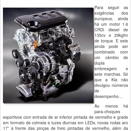
Para seguir as
exigências dos
europeus, ainda
há um motor 1.6
CRDi diesel de
135cv e 29kgfm
de torque. E este
ainda pode ser
combinado com
um câmbio de
dupla
embreagem e
sete marchas. Só
que a Kia não
divulgou números
de
desempenho…
Ao menos há
para-choques
esportivos com entrada de ar inferior pintada de vermelho e grade
em formato de colmeia e luzes diurnas em LEDs, novas rodas aro
17” à frente das pinças de freio pintadas de vermelho, além da