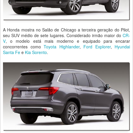
A Honda mostra no Salão de Chicago a terceira geração do Pilot,
seu SUV médio de sete lugares. Considerado irmão maior do
CR-
V
, o modelo está mais moderno e equipado para encarar
concorrentes como
Toyota Highlander
,
Ford Explorer
,
Hyundai
Santa Fe
e
Kia
Sorento
.