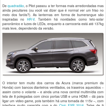
De
quadradão
, o Pilot passou a ter formas mais arredondadas mas
ainda peculiares (ou você vai dizer que é normal ver um friso no
meio dos faróis?). As lanternas em forma de bumerangue são
inspiradas no
HR-V
. Também há novidades como teto-solar
panorâmico e luzes de LEDs, enquanto a carroceria está até 137kg
mais leve, dependendo da versão.
O interior tem muito dos carros da Acura (marca premium da
Honda) com bancos dianteiros ventilados, os traseiros aquecidos –
assim como o volante – e ainda uma nova central multimídia com
tela de 8 polegadas com cinco portas USB e uma HDMI – dá para
ligar um video game, pois também há uma tomada de 115v –, com
interface muito parecida com a do
Civic EXR 2016
. Telas de 9