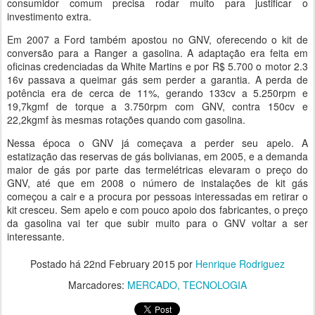
consumidor comum precisa rodar muito para justificar o
investimento extra.
Em 2007 a Ford também apostou no GNV, oferecendo o kit de
conversão para a Ranger a gasolina. A adaptação era feita em
oficinas credenciadas da White Martins e por R$ 5.700 o motor 2.3
16v passava a queimar gás sem perder a garantia. A perda de
potência era de cerca de 11%, gerando 133cv a 5.250rpm e
19,7kgmf de torque a 3.750rpm com GNV, contra 150cv e
22,2kgmf às mesmas rotações quando com gasolina.
Nessa época o GNV já começava a perder seu apelo. A
estatização das reservas de gás bolivianas, em 2005, e a demanda
maior de gás por parte das termelétricas elevaram o preço do
GNV, até que em 2008 o número de instalações de kit gás
começou a cair e a procura por pessoas interessadas em retirar o
kit cresceu. Sem apelo e com pouco apoio dos fabricantes, o preço
da gasolina vai ter que subir muito para o GNV voltar a ser
interessante.
Postado há
22nd February 2015
por
Henrique Rodriguez
Marcadores:
MERCADO
TECNOLOGIA