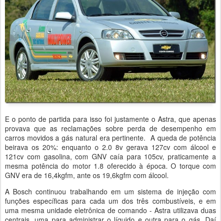
E o ponto de partida para isso foi justamente o Astra, que apenas
provava que as reclamações sobre perda de desempenho em
carros movidos a gás natural era pertinente. A queda de potência
beirava os 20%: enquanto o 2.0 8v gerava 127cv com álcool e
121cv com gasolina, com GNV caía para 105cv, praticamente a
mesma potência do motor 1.8 oferecido à época. O torque com
GNV era de 16,4kgfm, ante os 19,6kgfm com álcool.
A Bosch continuou trabalhando em um sistema de injeção com
funções específicas para cada um dos três combustíveis, e em
uma mesma unidade eletrônica de comando - Astra utilizava duas
centrais, uma para administrar o líquido e outra para o gás. Daí