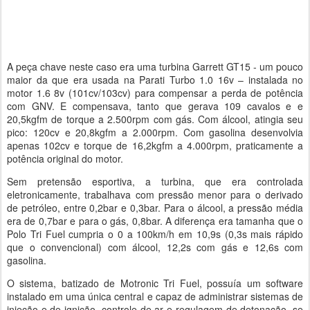
A peça chave neste caso era uma turbina Garrett GT15 - um pouco
maior da que era usada na Parati Turbo 1.0 16v – instalada no
motor 1.6 8v (101cv/103cv) para compensar a perda de potência
com GNV. E compensava, tanto que gerava 109 cavalos e e
20,5kgfm de torque a 2.500rpm com gás. Com álcool, atingia seu
pico: 120cv e 20,8kgfm a 2.000rpm. Com gasolina desenvolvia
apenas 102cv e torque de 16,2kgfm a 4.000rpm, praticamente a
potência original do motor.
Sem pretensão esportiva, a turbina, que era controlada
eletronicamente, trabalhava com pressão menor para o derivado
de petróleo, entre 0,2bar e 0,3bar. Para o álcool, a pressão média
era de 0,7bar e para o gás, 0,8bar. A diferença era tamanha que o
Polo Tri Fuel cumpria o 0 a 100km/h em 10,9s (0,3s mais rápido
que o convencional) com álcool, 12,2s com gás e 12,6s com
gasolina.
O sistema, batizado de Motronic Tri Fuel, possuía um software
instalado em uma única central e capaz de administrar sistemas de
injeção e de ignição, controle de ar e regulagem de detonação, se