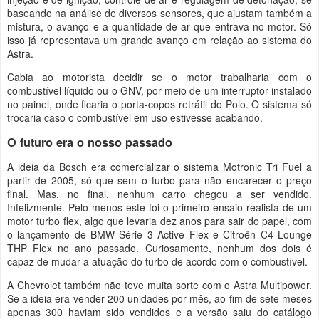
baseando na análise de diversos sensores, que ajustam também a
mistura, o avanço e a quantidade de ar que entrava no motor. Só
isso já representava um grande avanço em relação ao sistema do
Astra.
Cabia ao motorista decidir se o motor trabalharia com o
combustível líquido ou o GNV, por meio de um interruptor instalado
no painel, onde ficaria o porta-copos retrátil do Polo. O sistema só
trocaria caso o combustível em uso estivesse acabando.
O futuro era o nosso passado
A ideia da Bosch era comercializar o sistema Motronic Tri Fuel a
partir de 2005, só que sem o turbo para não encarecer o preço
final. Mas, no final, nenhum carro chegou a ser vendido.
Infelizmente. Pelo menos este foi o primeiro ensaio realista de um
motor turbo flex, algo que levaria dez anos para sair do papel, com
o lançamento de BMW Série 3 Active Flex e Citroën C4 Lounge
THP Flex no ano passado. Curiosamente, nenhum dos dois é
capaz de mudar a atuação do turbo de acordo com o combustível.
A Chevrolet também não teve muita sorte com o Astra Multipower.
Se a ideia era vender 200 unidades por mês, ao fim de sete meses
apenas 300 haviam sido vendidos e a versão saiu do catálogo