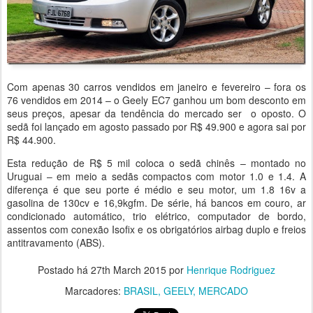
Com apenas 30 carros vendidos em janeiro e fevereiro – fora os
76 vendidos em 2014 – o Geely EC7 ganhou um bom desconto em
seus preços, apesar da tendência do mercado ser o oposto. O
sedã foi lançado em agosto passado por R$ 49.900 e agora sai por
R$ 44.900.
Esta redução de R$ 5 mil coloca o sedã chinês – montado no
Uruguai – em meio a sedãs compactos com motor 1.0 e 1.4. A
diferença é que seu porte é médio e seu motor, um 1.8 16v a
gasolina de 130cv e 16,9kgfm. De série, há bancos em couro, ar
condicionado automático, trio elétrico, computador de bordo,
assentos com conexão Isofix e os obrigatórios airbag duplo e freios
antitravamento (ABS).
Postado há
27th March 2015
por
Henrique Rodriguez
Marcadores:
BRASIL
GEELY
MERCADO