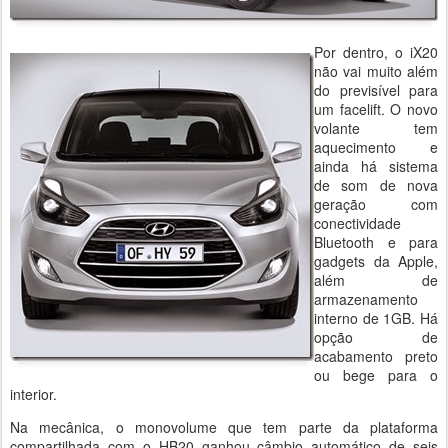
Por dentro, o iX20
não vai muito além
do previsível para
um facelift. O novo
volante tem
aquecimento e
ainda há sistema
de som de nova
geração com
conectividade
Bluetooth e para
gadgets da Apple,
além de
armazenamento
interno de 1GB. Há
opção de
acabamento preto
ou bege para o
interior.
Na mecânica, o monovolume que tem parte da plataforma
compartilhada com o HB20 ganhou câmbio automático de seis