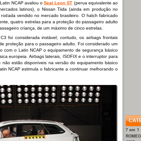
o Latin NCAP avaliou o
Seat Leon ST
(perua equivalente ao
ercados latinos), o Nissan Tiida (ainda em produção no
 rodada vendido no mercado brasileiro. O hatch fabricado
nte, quatro estrelas para a proteção do passageiro adulto
assageiro criança, de um máximo de cinco estrelas.
 C3 foi considerada instável; contudo, os airbags frontais
e proteção para o passageiro adulto. Foi considerado um
rdo com o Latin NCAP o equipamento de segurança básico
ca europeia. Airbags laterais, ISOFIX e o interruptor para
 não estão disponíveis na versão do equipamento básico
atin NCAP estimula o fabricante a continuar melhorando o
CAT
7 em 1
ROME