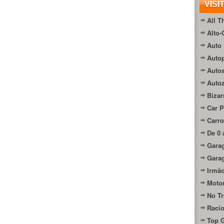
VISI
All T
Alto-
Auto 
Autop
Auto
Auto
Bizar
Car P
Carro
De 0 
Gara
Gara
Irmão
Moto
No Tr
Raci
Top 