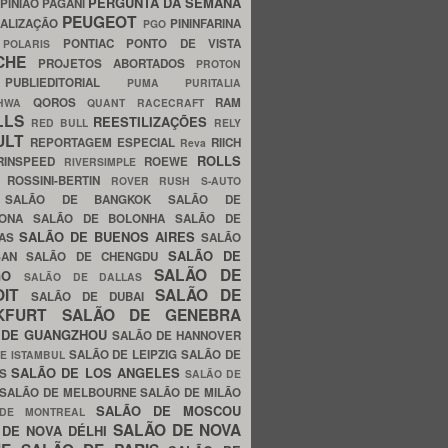
PERGUNTA DA SEMANA
PINIÃO
PAGANI
PEUGEOT
ALIZAÇÃO
PININFARINA
PGO
S
PONTIAC
PONTO DE VISTA
POLARIS
SCHE
PROJETOS ABORTADOS
PROTON
A
PUBLIEDITORIAL
PUMA
PURITALIA
QOROS
RAM
GHWA
QUANT
RACECRAFT
LLS
REESTILIZAÇÕES
RED BULL
RELY
ULT
REPORTAGEM ESPECIAL
RIICH
Reva
ROLLS
RINSPEED
ROEWE
RIVERSIMPLE
E
ROSSINI-BERTIN
ROVER
RUSH
S-AUTO
B
SALÃO DE BANGKOK
SALÃO DE
LONA
SALÃO DE BOLONHA
SALÃO DE
SALÃO DE BUENOS AIRES
LAS
SALÃO
SALÃO DE
SAN
SALÃO DE CHENGDU
SALÃO DE
AGO
SALÃO DE DALLAS
OIT
SALÃO DE
SALÃO DE DUBAI
NKFURT
SALÃO DE GENEBRA
 DE GUANGZHOU
SALÃO DE HANNOVER
SALÃO DE LEIPZIG
SALÃO DE
E ISTAMBUL
SALÃO DE LOS ANGELES
ES
SALÃO DE
SALÃO DE MELBOURNE
SALÃO DE MILÃO
SALÃO DE MOSCOU
 DE MONTREAL
SALÃO DE NOVA
 DE NOVA DÉLHI