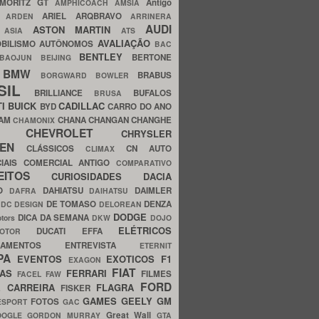
MORITZ GT
Antigo
AMPHICOACH
AMSIA
ARIEL
ARQBRAVO
A
ARDEN
ARRINERA
AUDI
ASTON MARTIN
O
ASIA
ATS
AVALIAÇÃO
BILISMO
AUTÔNOMOS
BAC
BENTLEY
BERTONE
BAOJUN
BEIJING
BMW
BRABUS
A
BORGWARD
BOWLER
SIL
BRILLIANCE
BUFALOS
BRUSA
TI
BUICK
CADILLAC
BYD
CARRO DO ANO
HAM
CHANA
CHANGAN
CHANGHE
CHAMONIX
CHEVROLET
ERY
CHRYSLER
ROEN
CLÁSSICOS
CN AUTO
CLIMAX
CIAIS
COMERCIAL ANTIGO
COMPARATIVO
CEITOS
CURIOSIDADES
DACIA
OO
DAHIATSU
DAIMLER
DAFRA
DAIHATSU
N
DE TOMASO
DENZA
DC DESIGN
DELOREAN
DODGE
DICA DA SEMANA
otors
DKW
DOJO
ELÉTRICOS
DUCATI
EFFA
MOTOR
ACAMENTOS
ENTREVISTA
ETERNIT
PA
EVENTOS
EXOTICOS
F1
EXAGON
FIAT
CAS
FERRARI
FILMES
FACEL
FAW
FORD
E CARREIRA
FLAGRA
FISKER
GAMES
GEELY
GM
FOTOS
ESPORT
GAC
Great Wall
OOGLE
GORDON MURRAY
GTA