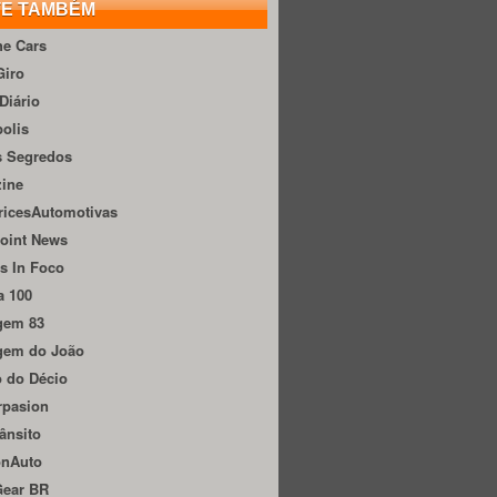
TE TAMBÉM
he Cars
Giro
Diário
olis
s Segredos
zine
ricesAutomotivas
oint News
s In Foco
a 100
gem 83
gem do João
 do Décio
rpasion
ânsito
onAuto
Gear BR