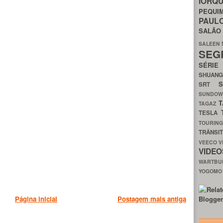
IORQ
PEQU
PAUL
SALÃ
SALEEN
SEG
SÉRI
SHUAN
SRT
SUNDO
T
TAGAZ
TESLA
TOURIN
TRÂNSI
VEECO
V
VIDE
WARTB
YOGOM
Página inicial
Postagem mais antiga