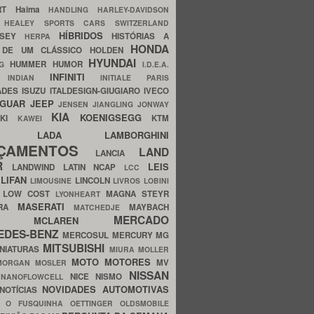
ERT
Haima
HANDLING
HARLEY-DAVIDSON
I
HEALEY SPORTS CARS SWITZERLAND
HÍBRIDOS
SSEY
HISTÓRIAS A
HERPA
HONDA
 DE UM CLÁSSICO
HOLDEN
HYUNDAI
HUMMER
HUMOR
NG
I.D.E.A.
INFINITI
IA
INDIAN
INITIALE PARIS
ADES
ISUZU
ITALDESIGN-GIUGIARO
IVECO
AGUAR
JEEP
JENSEN
JIANGLING
JONWAY
KIA
KOENIGSEGG
AKI
KTM
KAWEI
LADA
LAMBORGHINI
MHO
NÇAMENTOS
LAND
LANCIA
ER
LEIS
LANDWIND
LATIN NCAP
LCC
S
LIFAN
LINCOLN
LIMOUSINE
LIVROS
LOBINI
S
LOW COST
MAGNA STEYR
LYONHEART
MASERATI
DRA
MAYBACH
MATCHEDJE
MERCADO
ZDA
MCLAREN
EDES-BENZ
MERCOSUL
MERCURY
MG
MITSUBISHI
INIATURAS
MIURA
MOLLER
MOTO
MOTORES
MV
MORGAN
MOSLER
NISSAN
a
NICE
NISMO
NANOFLOWCELL
NOVIDADES AUTOMOTIVAS
NOTÍCIAS
C
O FUSQUINHA
OETTINGER
OLDSMOBILE