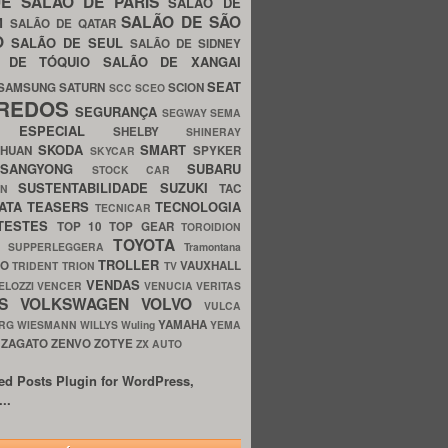
UE
SALÃO DE PARIS
SALÃO DE
SALÃO DE SÃO
IM
SALÃO DE QATAR
O
SALÃO DE SEUL
SALÃO DE SIDNEY
O DE TÓQUIO
SALÃO DE XANGAI
SEAT
SAMSUNG
SATURN
SCION
SCC
SCEO
REDOS
SEGURANÇA
SEGWAY
SEMA
E ESPECIAL
SHELBY
SHINERAY
SKODA
SMART
GHUAN
SPYKER
SKYCAR
SSANGYONG
SUBARU
STOCK CAR
SUSTENTABILIDADE
SUZUKI
TAC
WN
ATA
TEASERS
TECNOLOGIA
TECNICAR
TESTES
TOP 10
TOP GEAR
TOROIDION
TOYOTA
G SUPPERLEGGERA
Tramontana
TROLLER
TO
VAUXHALL
TRIDENT
TRION
TV
VENDAS
ELOZZI
VENCER
VENUCIA
VERITAS
OS
VOLKSWAGEN
VOLVO
VULCA
YAMAHA
URG
WIESMANN
WILLYS
Wuling
YEMA
ZAGATO
ZENVO
ZOTYE
O
ZX AUTO