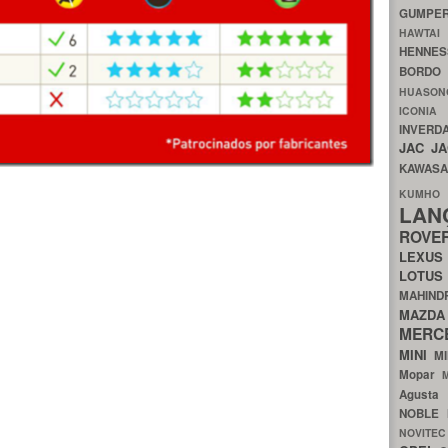
GUMP
HAWTA
HENNE
BORDO
HUASO
ICON
INVERD
JAC
J
KAWAS
KU
LA
ROV
LEXU
LOTU
MAHIN
MA
MERC
MINI
M
Mopar
Agust
NOBLE
NOVITE