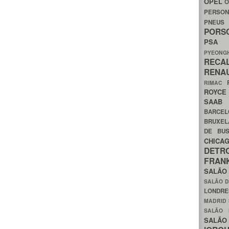
OPEL
O
PERSON
PNEU
POR
PS
PYEON
RECA
RENA
RIMAC
ROYC
SAA
BARCE
BRUXE
DE BU
CHIC
DETR
FRA
SALÃO
SALÃO D
LONDR
MADRID
SALÃO
SALÃO