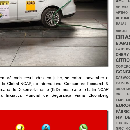
AMG
A
APTER
ARTIG
AUTOMO
BAJAJ
BIMOT
BRA
BUGAT
CATER
CH
CIT
COMER
CON
DAEW
ntará mais resultados em julho, setembro, novembro e
DATSU
 do Global NCAP, do International Consumers Research &
DianZi M
ricano de Desenvolvimento (BID), neste ano, o Latin NCAP
DR 
Iniciativa Mundial de Segurança Viária Bloomberg
EMPL
EURO
FÁBRI
FIM D
FORTUN
GMC
G