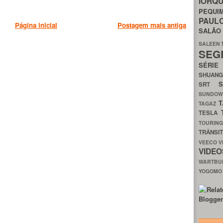
IORQ
PEQU
PAUL
Página inicial
Postagem mais antiga
SALÃ
SALEEN
SEG
SÉRI
SHUAN
SRT
SUNDO
T
TAGAZ
TESLA
TOURIN
TRÂNSI
VEECO
V
VIDE
WARTB
YOGOM