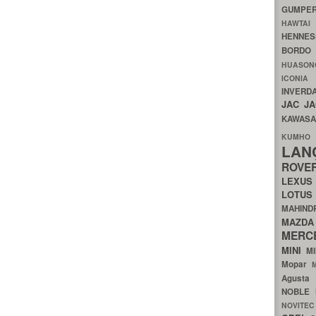
GUMP
HAWTA
HENNE
BORDO
HUASO
ICON
INVERD
JAC
J
KAWAS
KU
LA
ROV
LEXU
LOTU
MAHIN
MA
MERC
MINI
M
Mopar
Agust
NOBLE
NOVITE