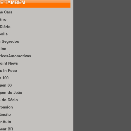
TE TAMBÉM
he Cars
Giro
Diário
olis
s Segredos
zine
ricesAutomotivas
oint News
s In Foco
a 100
gem 83
gem do João
 do Décio
rpasion
ânsito
onAuto
Gear BR