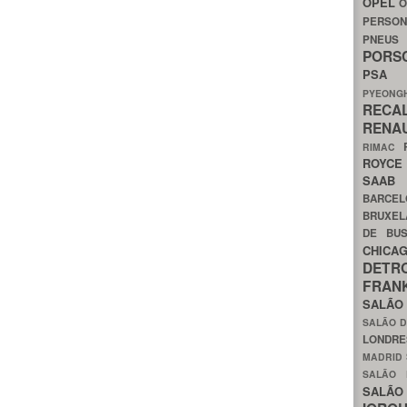
OPEL
O
PERSON
PNEU
POR
PS
PYEON
RECA
RENA
RIMAC
ROYC
SAA
BARCE
BRUXE
DE BU
CHIC
DETR
FRA
SALÃO
SALÃO D
LONDR
MADRID
SALÃO
SALÃO