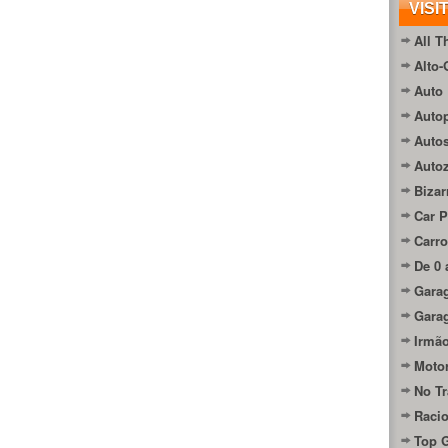
VISI
All T
Alto-
Auto 
Autop
Auto
Auto
Bizar
Car P
Carro
De 0 
Gara
Gara
Irmão
Moto
No Tr
Raci
Top 