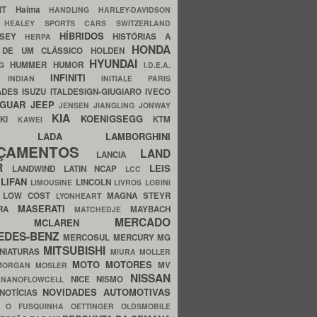
ERT
Haima
HANDLING
HARLEY-DAVIDSON
I
HEALEY SPORTS CARS SWITZERLAND
HÍBRIDOS
SSEY
HISTÓRIAS A
HERPA
HONDA
 DE UM CLÁSSICO
HOLDEN
HYUNDAI
HUMMER
HUMOR
NG
I.D.E.A.
INFINITI
IA
INDIAN
INITIALE PARIS
ADES
ISUZU
ITALDESIGN-GIUGIARO
IVECO
AGUAR
JEEP
JENSEN
JIANGLING
JONWAY
KIA
KOENIGSEGG
AKI
KTM
KAWEI
LADA
LAMBORGHINI
MHO
NÇAMENTOS
LAND
LANCIA
ER
LEIS
LANDWIND
LATIN NCAP
LCC
S
LIFAN
LINCOLN
LIMOUSINE
LIVROS
LOBINI
S
LOW COST
MAGNA STEYR
LYONHEART
MASERATI
DRA
MAYBACH
MATCHEDJE
MERCADO
ZDA
MCLAREN
EDES-BENZ
MERCOSUL
MERCURY
MG
MITSUBISHI
INIATURAS
MIURA
MOLLER
MOTO
MOTORES
MV
MORGAN
MOSLER
NISSAN
a
NICE
NISMO
NANOFLOWCELL
NOVIDADES AUTOMOTIVAS
NOTÍCIAS
C
O FUSQUINHA
OETTINGER
OLDSMOBILE