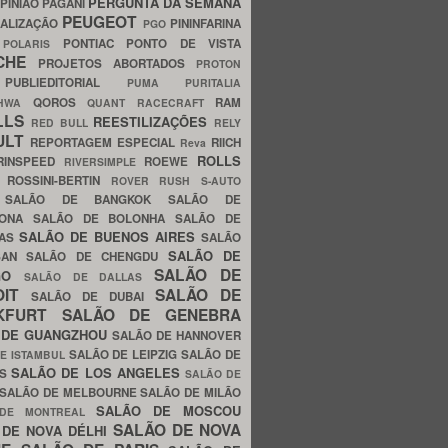
PERGUNTA DA SEMANA
PINIÃO
PAGANI
PEUGEOT
ALIZAÇÃO
PININFARINA
PGO
S
PONTIAC
PONTO DE VISTA
POLARIS
SCHE
PROJETOS ABORTADOS
PROTON
A
PUBLIEDITORIAL
PUMA
PURITALIA
QOROS
RAM
GHWA
QUANT
RACECRAFT
LLS
REESTILIZAÇÕES
RED BULL
RELY
ULT
REPORTAGEM ESPECIAL
RIICH
Reva
ROLLS
RINSPEED
ROEWE
RIVERSIMPLE
E
ROSSINI-BERTIN
ROVER
RUSH
S-AUTO
B
SALÃO DE BANGKOK
SALÃO DE
LONA
SALÃO DE BOLONHA
SALÃO DE
SALÃO DE BUENOS AIRES
LAS
SALÃO
SALÃO DE
SAN
SALÃO DE CHENGDU
SALÃO DE
AGO
SALÃO DE DALLAS
OIT
SALÃO DE
SALÃO DE DUBAI
NKFURT
SALÃO DE GENEBRA
 DE GUANGZHOU
SALÃO DE HANNOVER
SALÃO DE LEIPZIG
SALÃO DE
E ISTAMBUL
SALÃO DE LOS ANGELES
ES
SALÃO DE
SALÃO DE MELBOURNE
SALÃO DE MILÃO
SALÃO DE MOSCOU
 DE MONTREAL
SALÃO DE NOVA
 DE NOVA DÉLHI