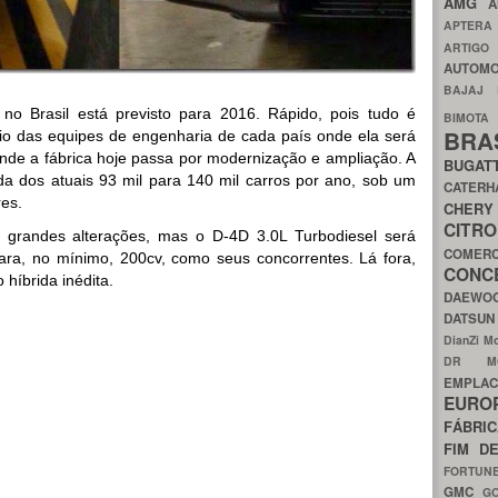
AMG
A
APTER
ARTIG
AUTOMO
BAJAJ
o Brasil está previsto para 2016. Rápido, pois tudo é
BIMOT
BRA
o das equipes de engenharia de cada país onde ela será
 onde a fábrica hoje passa por modernização e ampliação. A
BUGAT
a dos atuais 93 mil para 140 mil carros por ano, sob um
CATER
res.
CH
CIT
grandes alterações, mas o D-4D 3.0L Turbodiesel será
COMER
ara, no mínimo, 200cv, como seus concorrentes. Lá fora,
CON
híbrida inédita.
DAEW
DATSU
DianZi M
DR 
EMPL
EURO
FÁBRI
FIM D
FORTUN
GMC
G