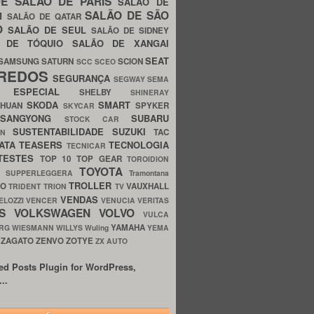
UE
SALÃO DE PARIS
SALÃO DE
SALÃO DE SÃO
IM
SALÃO DE QATAR
O
SALÃO DE SEUL
SALÃO DE SIDNEY
O DE TÓQUIO
SALÃO DE XANGAI
SEAT
SAMSUNG
SATURN
SCION
SCC
SCEO
REDOS
SEGURANÇA
SEGWAY
SEMA
E ESPECIAL
SHELBY
SHINERAY
SKODA
SMART
GHUAN
SPYKER
SKYCAR
SSANGYONG
SUBARU
STOCK CAR
SUSTENTABILIDADE
SUZUKI
TAC
WN
ATA
TEASERS
TECNOLOGIA
TECNICAR
TESTES
TOP 10
TOP GEAR
TOROIDION
TOYOTA
G SUPPERLEGGERA
Tramontana
TROLLER
TO
VAUXHALL
TRIDENT
TRION
TV
VENDAS
ELOZZI
VENCER
VENUCIA
VERITAS
OS
VOLKSWAGEN
VOLVO
VULCA
YAMAHA
URG
WIESMANN
WILLYS
Wuling
YEMA
ZAGATO
ZENVO
ZOTYE
O
ZX AUTO