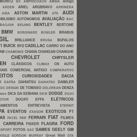
MORITZ GT
Antigo
AMPHICOACH
AMSIA
ARIEL
ARQBRAVO
A
ARDEN
ARRINERA
AUDI
ASTON MARTIN
O
ASIA
ATS
AVALIAÇÃO
BILISMO
AUTÔNOMOS
BAC
BENTLEY
BERTONE
BAOJUN
BEIJING
BMW
BRABUS
A
BORGWARD
BOWLER
SIL
BRILLIANCE
BUFALOS
BRUSA
TI
BUICK
CADILLAC
BYD
CARRO DO ANO
HAM
CHANA
CHANGAN
CHANGHE
CHAMONIX
CHEVROLET
ERY
CHRYSLER
ROEN
CLÁSSICOS
CN AUTO
CLIMAX
CIAIS
COMERCIAL ANTIGO
COMPARATIVO
CEITOS
CURIOSIDADES
DACIA
OO
DAHIATSU
DAIMLER
DAFRA
DAIHATSU
N
DE TOMASO
DENZA
DC DESIGN
DELOREAN
DODGE
DICA DA SEMANA
otors
DKW
DOJO
ELÉTRICOS
DUCATI
EFFA
MOTOR
ACAMENTOS
ENTREVISTA
ETERNIT
PA
EVENTOS
EXOTICOS
F1
EXAGON
FIAT
CAS
FERRARI
FILMES
FACEL
FAW
FORD
E CARREIRA
FLAGRA
FISKER
GAMES
GEELY
GM
FOTOS
ESPORT
GAC
Great Wall
OOGLE
GORDON MURRAY
GTA