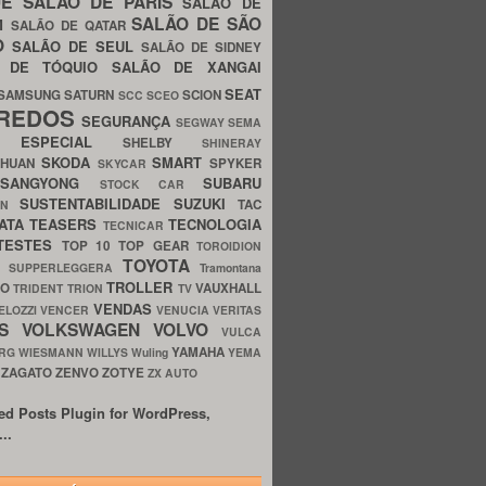
UE
SALÃO DE PARIS
SALÃO DE
SALÃO DE SÃO
IM
SALÃO DE QATAR
O
SALÃO DE SEUL
SALÃO DE SIDNEY
O DE TÓQUIO
SALÃO DE XANGAI
SEAT
SAMSUNG
SATURN
SCION
SCC
SCEO
REDOS
SEGURANÇA
SEGWAY
SEMA
E ESPECIAL
SHELBY
SHINERAY
SKODA
SMART
GHUAN
SPYKER
SKYCAR
SSANGYONG
SUBARU
STOCK CAR
SUSTENTABILIDADE
SUZUKI
TAC
WN
ATA
TEASERS
TECNOLOGIA
TECNICAR
TESTES
TOP 10
TOP GEAR
TOROIDION
TOYOTA
G SUPPERLEGGERA
Tramontana
TROLLER
TO
VAUXHALL
TRIDENT
TRION
TV
VENDAS
ELOZZI
VENCER
VENUCIA
VERITAS
OS
VOLKSWAGEN
VOLVO
VULCA
YAMAHA
URG
WIESMANN
WILLYS
Wuling
YEMA
ZAGATO
ZENVO
ZOTYE
O
ZX AUTO