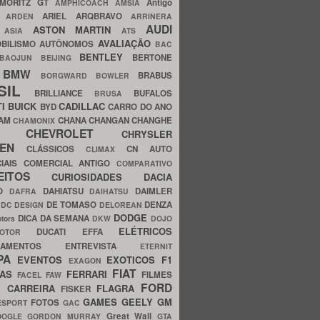
MORITZ GT
Antigo
AMPHICOACH
AMSIA
ARIEL
ARQBRAVO
A
ARDEN
ARRINERA
AUDI
ASTON MARTIN
O
ASIA
ATS
AVALIAÇÃO
BILISMO
AUTÔNOMOS
BAC
BENTLEY
BERTONE
BAOJUN
BEIJING
BMW
BRABUS
A
BORGWARD
BOWLER
SIL
BRILLIANCE
BUFALOS
BRUSA
TI
BUICK
CADILLAC
BYD
CARRO DO ANO
HAM
CHANA
CHANGAN
CHANGHE
CHAMONIX
CHEVROLET
ERY
CHRYSLER
ROEN
CLÁSSICOS
CN AUTO
CLIMAX
CIAIS
COMERCIAL ANTIGO
COMPARATIVO
CEITOS
CURIOSIDADES
DACIA
OO
DAHIATSU
DAIMLER
DAFRA
DAIHATSU
N
DE TOMASO
DENZA
DC DESIGN
DELOREAN
DODGE
DICA DA SEMANA
otors
DKW
DOJO
ELÉTRICOS
DUCATI
EFFA
MOTOR
ACAMENTOS
ENTREVISTA
ETERNIT
PA
EVENTOS
EXOTICOS
F1
EXAGON
FIAT
CAS
FERRARI
FILMES
FACEL
FAW
FORD
E CARREIRA
FLAGRA
FISKER
GAMES
GEELY
GM
FOTOS
ESPORT
GAC
Great Wall
OOGLE
GORDON MURRAY
GTA