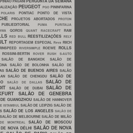
PERGUNTA DA SEMANA
PINIÃO
PAGANI
PEUGEOT
ALIZAÇÃO
PININFARINA
PGO
S
PONTIAC
PONTO DE VISTA
POLARIS
SCHE
PROJETOS ABORTADOS
PROTON
A
PUBLIEDITORIAL
PUMA
PURITALIA
QOROS
RAM
GHWA
QUANT
RACECRAFT
LLS
REESTILIZAÇÕES
RED BULL
RELY
ULT
REPORTAGEM ESPECIAL
RIICH
Reva
ROLLS
RINSPEED
ROEWE
RIVERSIMPLE
E
ROSSINI-BERTIN
ROVER
RUSH
S-AUTO
B
SALÃO DE BANGKOK
SALÃO DE
LONA
SALÃO DE BOLONHA
SALÃO DE
SALÃO DE BUENOS AIRES
LAS
SALÃO
SALÃO DE
SAN
SALÃO DE CHENGDU
SALÃO DE
AGO
SALÃO DE DALLAS
OIT
SALÃO DE
SALÃO DE DUBAI
NKFURT
SALÃO DE GENEBRA
 DE GUANGZHOU
SALÃO DE HANNOVER
SALÃO DE LEIPZIG
SALÃO DE
E ISTAMBUL
SALÃO DE LOS ANGELES
ES
SALÃO DE
SALÃO DE MELBOURNE
SALÃO DE MILÃO
SALÃO DE MOSCOU
 DE MONTREAL
SALÃO DE NOVA
 DE NOVA DÉLHI