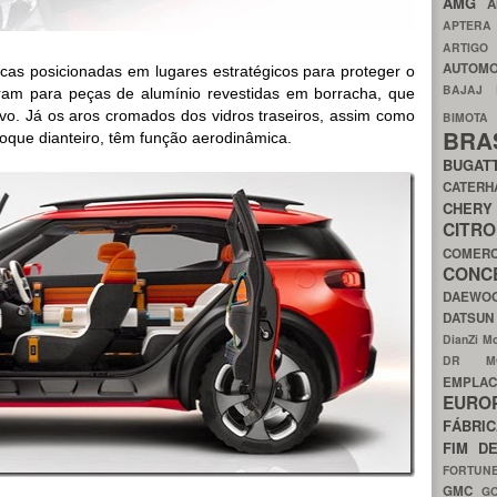
AMG
A
APTER
ARTIG
AUTOMO
cas posicionadas em lugares estratégicos para proteger o
BAJAJ
ram para peças de alumínio revestidas em borracha, que
itivo. Já os aros cromados dos vidros traseiros, assim como
BIMOT
BRA
hoque dianteiro, têm função aerodinâmica.
BUGAT
CATER
CH
CIT
COMER
CON
DAEW
DATSU
DianZi M
DR 
EMPL
EURO
FÁBRI
FIM D
FORTUN
GMC
G