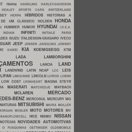
ERT
Haima
HANDLING
HARLEY-DAVIDSON
I
HEALEY SPORTS CARS SWITZERLAND
HÍBRIDOS
SSEY
HISTÓRIAS A
HERPA
HONDA
 DE UM CLÁSSICO
HOLDEN
HYUNDAI
HUMMER
HUMOR
NG
I.D.E.A.
INFINITI
IA
INDIAN
INITIALE PARIS
ADES
ISUZU
ITALDESIGN-GIUGIARO
IVECO
AGUAR
JEEP
JENSEN
JIANGLING
JONWAY
KIA
KOENIGSEGG
AKI
KTM
KAWEI
LADA
LAMBORGHINI
MHO
NÇAMENTOS
LAND
LANCIA
ER
LEIS
LANDWIND
LATIN NCAP
LCC
S
LIFAN
LINCOLN
LIMOUSINE
LIVROS
LOBINI
S
LOW COST
MAGNA STEYR
LYONHEART
MASERATI
DRA
MAYBACH
MATCHEDJE
MERCADO
ZDA
MCLAREN
EDES-BENZ
MERCOSUL
MERCURY
MG
MITSUBISHI
INIATURAS
MIURA
MOLLER
MOTO
MOTORES
MV
MORGAN
MOSLER
NISSAN
a
NICE
NISMO
NANOFLOWCELL
NOVIDADES AUTOMOTIVAS
NOTÍCIAS
C
O FUSQUINHA
OETTINGER
OLDSMOBILE