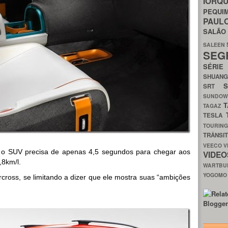
IORQ
PEQU
PAUL
SALÃ
SALEEN
SEG
SÉRI
SHUAN
SRT
SUNDO
T
TAGAZ
TESLA
TOURIN
TRÂNSI
VEECO
V
 o SUV precisa de apenas 4,5 segundos para chegar aos
VIDE
8km/l.
WARTB
YOGOM
rcross, se limitando a dizer que ele mostra suas “ambições