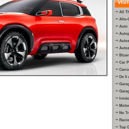
VISI
All T
Alto-
Auto 
Autop
Auto
Auto
Bizar
Car P
Carro
De 0 
Gara
Gara
Irmão
Moto
No Tr
Raci
Top 