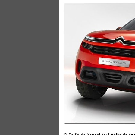
O Salão de Xangai será palco da apr