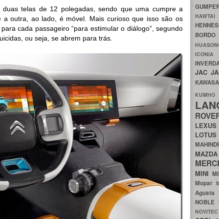
GUMP
as duas telas de 12 polegadas, sendo que uma cumpre a
HAWTA
 a outra, ao lado, é móvel. Mais curioso que isso são os
HENNE
s para cada passageiro “para estimular o diálogo”, segundo
BORDO
suicidas, ou seja, se abrem para trás.
HUASO
ICON
INVERD
JAC
J
KAWAS
KU
LA
ROV
LEXU
LOTU
MAHIN
MA
MERC
MINI
M
Mopar
Agust
NOBLE
NOVITE