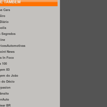
TE TAMBÉM
he Cars
Giro
Diário
olis
s Segredos
zine
ricesAutomotivas
oint News
s In Foco
a 100
gem 83
gem do João
 do Décio
rpasion
ânsito
onAuto
Gear BR