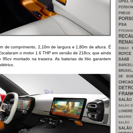
OPEL
O
PERSON
PNEU
POR
PS
PYEON
RECA
RENA
8m de comprimento, 2,10m de largura e 1,80m de altura. É
RIMAC
Escalaram o motor 1.6 THP em versão de 218cv, que ainda
ROYC
SAA
 95cv montado na traseira. As baterias de lítio garantem
étrico.
BARCE
BRUXE
DE BU
CHIC
DETR
FRA
SALÃO
SALÃO D
LONDR
MADRID
SALÃO
SALÃO