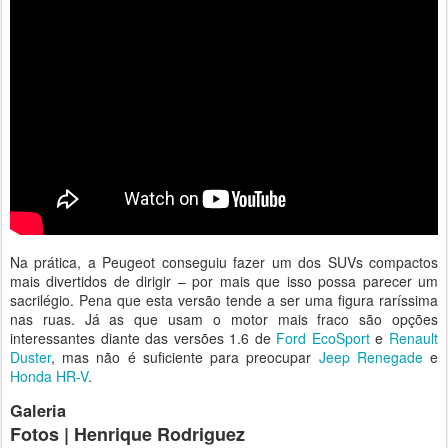
Na prática, a Peugeot conseguiu fazer um dos SUVs compactos
mais divertidos de dirigir – por mais que isso possa parecer um
sacrilégio. Pena que esta versão tende a ser uma figura raríssima
nas ruas. Já as que usam o motor mais fraco são opções
interessantes diante das versões 1.6 de
Ford EcoSport
e
Renault
Duster
, mas não é suficiente para preocupar
Jeep Renegade
e
Honda HR-V
.
Galeria
Fotos | Henrique Rodriguez