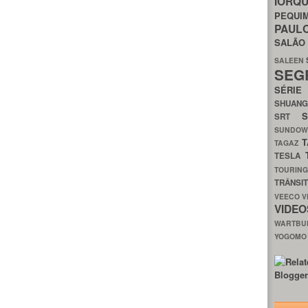
IORQ
PEQU
PAUL
SALÃ
SALEEN
SEG
SÉRI
SHUAN
SRT
SUNDO
T
TAGAZ
TESLA
TOURIN
TRÂNSI
VEECO
V
VIDE
WARTB
YOGOM