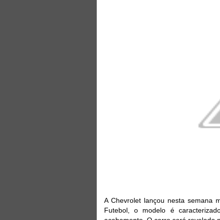
A Chevrolet lançou nesta semana ma
Futebol, o modelo é caracterizad
acabamento. O carro será revelado n