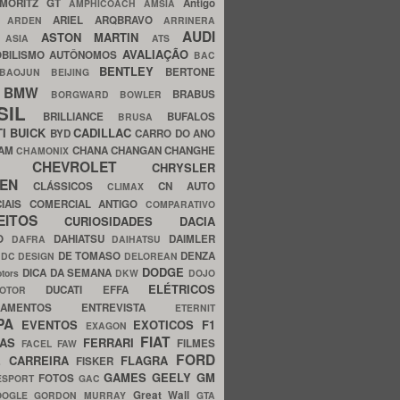
MORITZ GT
Antigo
AMPHICOACH
AMSIA
ARIEL
ARQBRAVO
A
ARDEN
ARRINERA
AUDI
ASTON MARTIN
O
ASIA
ATS
AVALIAÇÃO
BILISMO
AUTÔNOMOS
BAC
BENTLEY
BERTONE
BAOJUN
BEIJING
BMW
BRABUS
A
BORGWARD
BOWLER
SIL
BRILLIANCE
BUFALOS
BRUSA
TI
BUICK
CADILLAC
BYD
CARRO DO ANO
HAM
CHANA
CHANGAN
CHANGHE
CHAMONIX
CHEVROLET
ERY
CHRYSLER
ROEN
CLÁSSICOS
CN AUTO
CLIMAX
CIAIS
COMERCIAL ANTIGO
COMPARATIVO
CEITOS
CURIOSIDADES
DACIA
OO
DAHIATSU
DAIMLER
DAFRA
DAIHATSU
N
DE TOMASO
DENZA
DC DESIGN
DELOREAN
DODGE
DICA DA SEMANA
otors
DKW
DOJO
ELÉTRICOS
DUCATI
EFFA
MOTOR
ACAMENTOS
ENTREVISTA
ETERNIT
PA
EVENTOS
EXOTICOS
F1
EXAGON
FIAT
CAS
FERRARI
FILMES
FACEL
FAW
FORD
E CARREIRA
FLAGRA
FISKER
GAMES
GEELY
GM
FOTOS
ESPORT
GAC
Great Wall
OOGLE
GORDON MURRAY
GTA