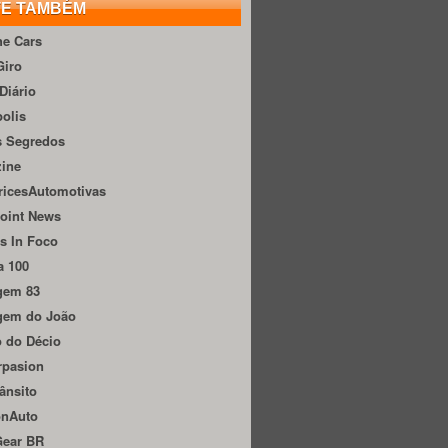
TE TAMBÉM
he Cars
Giro
Diário
olis
s Segredos
zine
ricesAutomotivas
oint News
s In Foco
a 100
gem 83
gem do João
 do Décio
rpasion
ânsito
onAuto
Gear BR