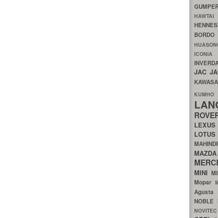
GUMP
HAWTA
HENNE
BORDO
HUASO
ICON
INVERD
JAC
J
KAWAS
KU
LA
ROV
LEXU
LOTU
MAHIN
MA
MERC
MINI
M
Mopar
Agust
NOBLE
NOVITE