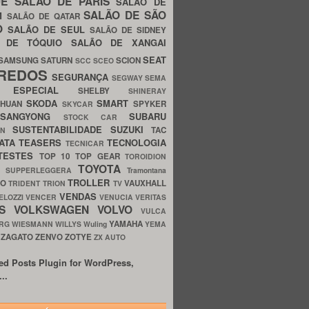
UE
SALÃO DE PARIS
SALÃO DE
SALÃO DE SÃO
IM
SALÃO DE QATAR
O
SALÃO DE SEUL
SALÃO DE SIDNEY
O DE TÓQUIO
SALÃO DE XANGAI
SEAT
SAMSUNG
SATURN
SCION
SCC
SCEO
REDOS
SEGURANÇA
SEGWAY
SEMA
E ESPECIAL
SHELBY
SHINERAY
SKODA
SMART
GHUAN
SPYKER
SKYCAR
SSANGYONG
SUBARU
STOCK CAR
SUSTENTABILIDADE
SUZUKI
TAC
WN
ATA
TEASERS
TECNOLOGIA
TECNICAR
TESTES
TOP 10
TOP GEAR
TOROIDION
TOYOTA
G SUPPERLEGGERA
Tramontana
TROLLER
TO
VAUXHALL
TRIDENT
TRION
TV
VENDAS
ELOZZI
VENCER
VENUCIA
VERITAS
OS
VOLKSWAGEN
VOLVO
VULCA
YAMAHA
URG
WIESMANN
WILLYS
Wuling
YEMA
ZAGATO
ZENVO
ZOTYE
O
ZX AUTO