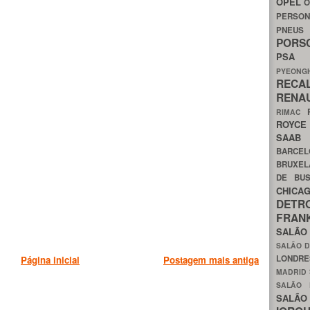
OPEL
O
PERSON
PNEU
POR
PS
PYEON
RECA
RENA
RIMAC
ROYC
SAA
BARCE
BRUXE
DE BU
CHIC
DETR
FRA
SALÃO
SALÃO D
LONDR
Página inicial
Postagem mais antiga
MADRID
SALÃO
SALÃO