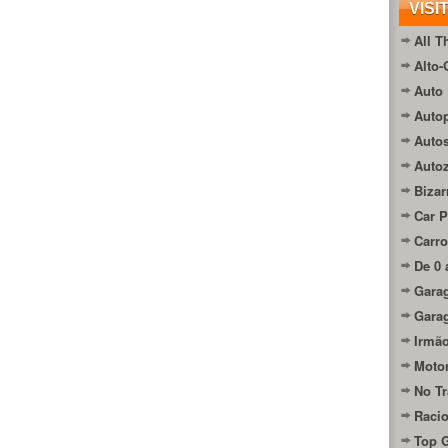
VISI
All T
Alto-
Auto 
Autop
Auto
Auto
Bizar
Car P
Carro
De 0 
Gara
Gara
Irmão
Moto
No Tr
Raci
Top 