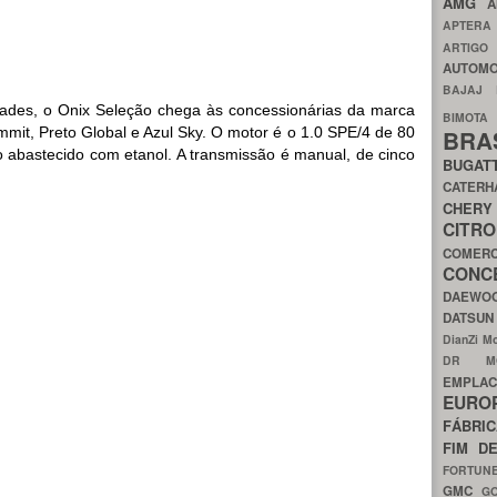
AMG
A
APTER
ARTIG
AUTOMO
BAJAJ
ades, o Onix Seleção chega às concessionárias da marca
BIMOT
mit, Preto Global e Azul Sky. O motor é o 1.0 SPE/4 de 80
BRA
 abastecido com etanol. A transmissão é manual, de cinco
BUGAT
CATER
CH
CIT
COMER
CON
DAEW
DATSU
DianZi M
DR 
EMPL
EURO
FÁBRI
FIM D
FORTUN
GMC
G