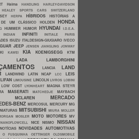
ERT
Haima
HANDLING
HARLEY-DAVIDSON
I
HEALEY SPORTS CARS SWITZERLAND
HÍBRIDOS
SSEY
HISTÓRIAS A
HERPA
HONDA
 DE UM CLÁSSICO
HOLDEN
HYUNDAI
HUMMER
HUMOR
NG
I.D.E.A.
INFINITI
IA
INDIAN
INITIALE PARIS
ADES
ISUZU
ITALDESIGN-GIUGIARO
IVECO
AGUAR
JEEP
JENSEN
JIANGLING
JONWAY
KIA
KOENIGSEGG
AKI
KTM
KAWEI
LADA
LAMBORGHINI
MHO
NÇAMENTOS
LAND
LANCIA
ER
LEIS
LANDWIND
LATIN NCAP
LCC
S
LIFAN
LINCOLN
LIMOUSINE
LIVROS
LOBINI
S
LOW COST
MAGNA STEYR
LYONHEART
MASERATI
DRA
MAYBACH
MATCHEDJE
MERCADO
ZDA
MCLAREN
EDES-BENZ
MERCOSUL
MERCURY
MG
MITSUBISHI
INIATURAS
MIURA
MOLLER
MOTO
MOTORES
MV
MORGAN
MOSLER
NISSAN
a
NICE
NISMO
NANOFLOWCELL
NOVIDADES AUTOMOTIVAS
NOTÍCIAS
C
O FUSQUINHA
OETTINGER
OLDSMOBILE