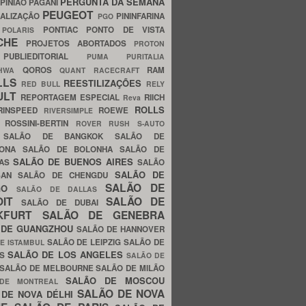
PERGUNTA DA SEMANA
PINIÃO
PAGANI
PEUGEOT
ALIZAÇÃO
PININFARINA
PGO
S
PONTIAC
PONTO DE VISTA
POLARIS
SCHE
PROJETOS ABORTADOS
PROTON
A
PUBLIEDITORIAL
PUMA
PURITALIA
QOROS
RAM
GHWA
QUANT
RACECRAFT
LLS
REESTILIZAÇÕES
RED BULL
RELY
ULT
REPORTAGEM ESPECIAL
RIICH
Reva
ROLLS
RINSPEED
ROEWE
RIVERSIMPLE
E
ROSSINI-BERTIN
ROVER
RUSH
S-AUTO
B
SALÃO DE BANGKOK
SALÃO DE
LONA
SALÃO DE BOLONHA
SALÃO DE
SALÃO DE BUENOS AIRES
LAS
SALÃO
SALÃO DE
SAN
SALÃO DE CHENGDU
SALÃO DE
AGO
SALÃO DE DALLAS
OIT
SALÃO DE
SALÃO DE DUBAI
NKFURT
SALÃO DE GENEBRA
 DE GUANGZHOU
SALÃO DE HANNOVER
SALÃO DE LEIPZIG
SALÃO DE
E ISTAMBUL
SALÃO DE LOS ANGELES
ES
SALÃO DE
SALÃO DE MELBOURNE
SALÃO DE MILÃO
SALÃO DE MOSCOU
 DE MONTREAL
SALÃO DE NOVA
 DE NOVA DÉLHI