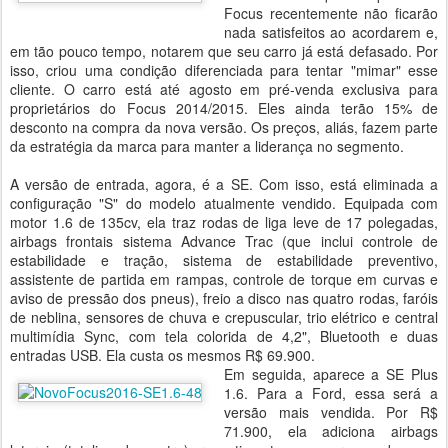
Focus recentemente não ficarão
nada satisfeitos ao acordarem e,
em tão pouco tempo, notarem que seu carro já está defasado. Por
isso, criou uma condição diferenciada para tentar "mimar" esse
cliente. O carro está até agosto em pré-venda exclusiva para
proprietários do Focus 2014/2015. Eles ainda terão 15% de
desconto na compra da nova versão. Os preços, aliás, fazem parte
da estratégia da marca para manter a liderança no segmento.
A versão de entrada, agora, é a SE. Com isso, está eliminada a
configuração "S" do modelo atualmente vendido. Equipada com
motor 1.6 de 135cv, ela traz rodas de liga leve de 17 polegadas,
airbags frontais sistema Advance Trac (que inclui controle de
estabilidade e tração, sistema de estabilidade preventivo,
assistente de partida em rampas, controle de torque em curvas e
aviso de pressão dos pneus), freio a disco nas quatro rodas, faróis
de neblina, sensores de chuva e crepuscular, trio elétrico e central
multimídia Sync, com tela colorida de 4,2", Bluetooth e duas
entradas USB. Ela custa os mesmos R$ 69.900.
Em seguida, aparece a SE Plus
1.6. Para a Ford, essa será a
versão mais vendida. Por R$
71.900, ela adiciona airbags