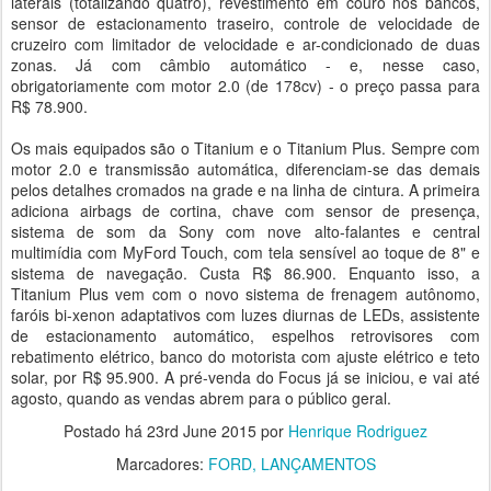
laterais (totalizando quatro), revestimento em couro nos bancos,
sensor de estacionamento traseiro, controle de velocidade de
cruzeiro com limitador de velocidade e ar-condicionado de duas
zonas. Já com câmbio automático - e, nesse caso,
obrigatoriamente com motor 2.0 (de 178cv) - o preço passa para
R$ 78.900.
Os mais equipados são o Titanium e o Titanium Plus. Sempre com
motor 2.0 e transmissão automática, diferenciam-se das demais
pelos detalhes cromados na grade e na linha de cintura. A primeira
adiciona airbags de cortina, chave com sensor de presença,
sistema de som da Sony com nove alto-falantes e central
multimídia com MyFord Touch, com tela sensível ao toque de 8" e
sistema de navegação. Custa R$ 86.900. Enquanto isso, a
Titanium Plus vem com o novo sistema de frenagem autônomo,
faróis bi-xenon adaptativos com luzes diurnas de LEDs, assistente
de estacionamento automático, espelhos retrovisores com
rebatimento elétrico, banco do motorista com ajuste elétrico e teto
solar, por R$ 95.900. A pré-venda do Focus já se iniciou, e vai até
agosto, quando as vendas abrem para o público geral.
Postado há
23rd June 2015
por
Henrique Rodriguez
Marcadores:
FORD
LANÇAMENTOS