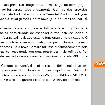
suas primeiras imagens na última segunda-feira (22), o
vel foi apresentado oficialmente. Com vendas previstas
 nos Estados Unidos, o muscle "sem teto" adotou soluções
ação à atual geração do modelo (que no Brasil sai por R$
a versão cupê, com traços futurísticos e musculosos. A
o na possibilidade de esconder o teto, este de tecido, e
. A principal novidade está no funcionamento da capota. O
ue o motorista, ao abrir o teto, coloque um tampão traseiro
nismos. Já o novo Camaro faz isso automaticamente pelo
dráulico, resultando em uma aparência mais refinada. Por
pode ser feito com o carro em movimento a até 48km/h e
SEG
 Camaro conversível está cerca de 90kg mais leve em
omo era previsto, utilizará as mesmas opções mecânicas da
motores serão os tradicionais V6 3.6 de 340cv e V8 6.2 de
to 2.0 turbo de quatro cilindros com 279cv de potência.