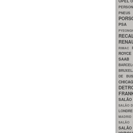
OPEL
O
PERSON
PNEU
POR
PS
PYEON
RECA
RENA
RIMAC
ROYC
SAA
BARCE
BRUXE
DE BU
CHIC
DETR
FRA
SALÃO
SALÃO D
LONDR
MADRID
SALÃO
SALÃO