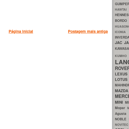
GUMP
HAWTA
HENNE
BORDO
HUASO
Página inicial
Postagem mais antiga
ICON
INVERD
JAC
J
KAWAS
KU
LA
ROV
LEXU
LOTU
MAHIN
MA
MERC
MINI
M
Mopar
Agust
NOBLE
NOVITE