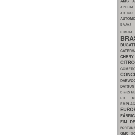
AMG
A
APTER
ARTIG
AUTOMO
BAJAJ
BIMOT
BRA
BUGAT
CATER
CH
CIT
COMER
CON
DAEW
DATSU
DianZi M
DR 
EMPL
EURO
FÁBRI
FIM D
FORTUN
GMC
G