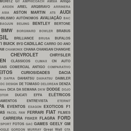
MORITZ GT
Antigo
AMPHICOACH
AMSIA
ARIEL
ARQBRAVO
A
ARDEN
ARRINERA
AUDI
ASTON MARTIN
O
ASIA
ATS
AVALIAÇÃO
BILISMO
AUTÔNOMOS
BAC
BENTLEY
BERTONE
BAOJUN
BEIJING
BMW
BRABUS
A
BORGWARD
BOWLER
SIL
BRILLIANCE
BUFALOS
BRUSA
TI
BUICK
CADILLAC
BYD
CARRO DO ANO
HAM
CHANA
CHANGAN
CHANGHE
CHAMONIX
CHEVROLET
ERY
CHRYSLER
ROEN
CLÁSSICOS
CN AUTO
CLIMAX
CIAIS
COMERCIAL ANTIGO
COMPARATIVO
CEITOS
CURIOSIDADES
DACIA
OO
DAHIATSU
DAIMLER
DAFRA
DAIHATSU
N
DE TOMASO
DENZA
DC DESIGN
DELOREAN
DODGE
DICA DA SEMANA
otors
DKW
DOJO
ELÉTRICOS
DUCATI
EFFA
MOTOR
ACAMENTOS
ENTREVISTA
ETERNIT
PA
EVENTOS
EXOTICOS
F1
EXAGON
FIAT
CAS
FERRARI
FILMES
FACEL
FAW
FORD
E CARREIRA
FLAGRA
FISKER
GAMES
GEELY
GM
FOTOS
ESPORT
GAC
Great Wall
OOGLE
GORDON MURRAY
GTA