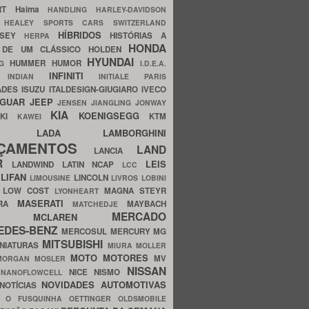
ERT
Haima
HANDLING
HARLEY-DAVIDSON
I
HEALEY SPORTS CARS SWITZERLAND
HÍBRIDOS
SSEY
HISTÓRIAS A
HERPA
HONDA
 DE UM CLÁSSICO
HOLDEN
HYUNDAI
HUMMER
HUMOR
NG
I.D.E.A.
INFINITI
IA
INDIAN
INITIALE PARIS
ADES
ISUZU
ITALDESIGN-GIUGIARO
IVECO
AGUAR
JEEP
JENSEN
JIANGLING
JONWAY
KIA
KOENIGSEGG
AKI
KTM
KAWEI
LADA
LAMBORGHINI
MHO
NÇAMENTOS
LAND
LANCIA
ER
LEIS
LANDWIND
LATIN NCAP
LCC
S
LIFAN
LINCOLN
LIMOUSINE
LIVROS
LOBINI
S
LOW COST
MAGNA STEYR
LYONHEART
MASERATI
DRA
MAYBACH
MATCHEDJE
MERCADO
ZDA
MCLAREN
EDES-BENZ
MERCOSUL
MERCURY
MG
MITSUBISHI
INIATURAS
MIURA
MOLLER
MOTO
MOTORES
MV
MORGAN
MOSLER
NISSAN
a
NICE
NISMO
NANOFLOWCELL
NOVIDADES AUTOMOTIVAS
NOTÍCIAS
C
O FUSQUINHA
OETTINGER
OLDSMOBILE