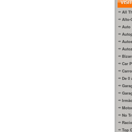
VISI
All T
Alto-
Auto 
Autop
Auto
Auto
Bizar
Car P
Carro
De 0 
Gara
Gara
Irmão
Moto
No Tr
Raci
Top 