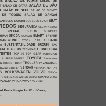
UE
SALÃO DE PARIS
SALÃO DE
SALÃO DE SÃO
IM
SALÃO DE QATAR
O
SALÃO DE SEUL
SALÃO DE SIDNEY
O DE TÓQUIO
SALÃO DE XANGAI
SEAT
SAMSUNG
SATURN
SCION
SCC
SCEO
REDOS
SEGURANÇA
SEGWAY
SEMA
E ESPECIAL
SHELBY
SHINERAY
SKODA
SMART
GHUAN
SPYKER
SKYCAR
SSANGYONG
SUBARU
STOCK CAR
SUSTENTABILIDADE
SUZUKI
TAC
WN
ATA
TEASERS
TECNOLOGIA
TECNICAR
TESTES
TOP 10
TOP GEAR
TOROIDION
TOYOTA
G SUPPERLEGGERA
Tramontana
TROLLER
TO
VAUXHALL
TRIDENT
TRION
TV
VENDAS
ELOZZI
VENCER
VENUCIA
VERITAS
OS
VOLKSWAGEN
VOLVO
VULCA
YAMAHA
URG
WIESMANN
WILLYS
Wuling
YEMA
ZAGATO
ZENVO
ZOTYE
O
ZX AUTO