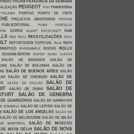
PERGUNTA DA SEMANA
PINIÃO
PAGANI
PEUGEOT
ALIZAÇÃO
PININFARINA
PGO
S
PONTIAC
PONTO DE VISTA
POLARIS
SCHE
PROJETOS ABORTADOS
PROTON
A
PUBLIEDITORIAL
PUMA
PURITALIA
QOROS
RAM
GHWA
QUANT
RACECRAFT
LLS
REESTILIZAÇÕES
RED BULL
RELY
ULT
REPORTAGEM ESPECIAL
RIICH
Reva
ROLLS
RINSPEED
ROEWE
RIVERSIMPLE
E
ROSSINI-BERTIN
ROVER
RUSH
S-AUTO
B
SALÃO DE BANGKOK
SALÃO DE
LONA
SALÃO DE BOLONHA
SALÃO DE
SALÃO DE BUENOS AIRES
LAS
SALÃO
SALÃO DE
SAN
SALÃO DE CHENGDU
SALÃO DE
AGO
SALÃO DE DALLAS
OIT
SALÃO DE
SALÃO DE DUBAI
NKFURT
SALÃO DE GENEBRA
 DE GUANGZHOU
SALÃO DE HANNOVER
SALÃO DE LEIPZIG
SALÃO DE
E ISTAMBUL
SALÃO DE LOS ANGELES
ES
SALÃO DE
SALÃO DE MELBOURNE
SALÃO DE MILÃO
SALÃO DE MOSCOU
 DE MONTREAL
SALÃO DE NOVA
 DE NOVA DÉLHI