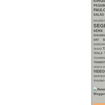
IORQ
PEQU
PAUL
SALÃ
SALEEN
SEG
SÉRI
SHUAN
SRT
SUNDO
T
TAGAZ
TESLA
TOURIN
TRÂNSI
VEECO
V
VIDE
WARTB
YOGOM