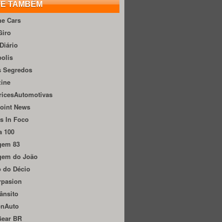
TE TAMBÉM
he Cars
Giro
Diário
olis
s Segredos
zine
ricesAutomotivas
oint News
s In Foco
a 100
gem 83
gem do João
 do Décio
rpasion
ânsito
onAuto
Gear BR